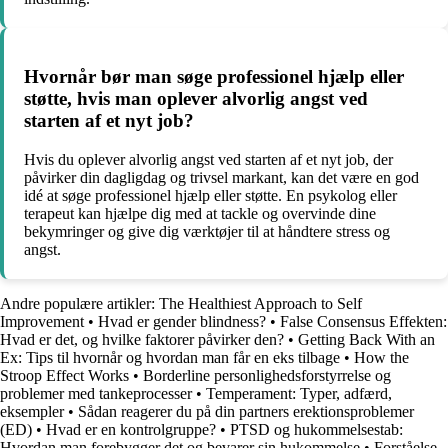
Hvornår bør man søge professionel hjælp eller
støtte, hvis man oplever alvorlig angst ved
starten af et nyt job?
Hvis du oplever alvorlig angst ved starten af et nyt job, der
påvirker din dagligdag og trivsel markant, kan det være en god
idé at søge professionel hjælp eller støtte. En psykolog eller
terapeut kan hjælpe dig med at tackle og overvinde dine
bekymringer og give dig værktøjer til at håndtere stress og
angst.
Andre populære artikler:
The Healthiest Approach to Self
Improvement
•
Hvad er gender blindness?
•
False Consensus Effekten:
Hvad er det, og hvilke faktorer påvirker den?
•
Getting Back With an
Ex: Tips til hvornår og hvordan man får en eks tilbage
•
How the
Stroop Effect Works
•
Borderline personlighedsforstyrrelse og
problemer med tankeprocesser
•
Temperament: Typer, adfærd,
eksempler
•
Sådan reagerer du på din partners erektionsproblemer
(ED)
•
Hvad er en kontrolgruppe?
•
PTSD og hukommelsestab:
Hvordan man forebygger det og bevarer sin hukommelse
•
Forståelse