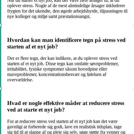
Når du starter et nyt job, kan der være flere årsager til, at du
oplever stress. Nogle af de mest almindelige årsager inkluderer
frygten for det ukendte, den øgede arbejdsbyrde, tilpasningen til
nye kolleger og miljø samt præstationsangst.
Hvordan kan man identificere tegn på stress ved
starten af et nyt job?
Der er flere tegn, der kan indikere, at du oplever stress ved
starten af et nyt job. Disse tegn kan omfatte søvnproblemer,
irritabilitet, fysiske symptomer såsom hovedpine eller
maveproblemer, koncentrationsbesvær og følelsen af
overvældelse.
Hvad er nogle effektive måder at reducere stress
ved at starte et nyt job?
For at reducere stress ved starten af et nyt job kan det være
gavnligt at forberede sig godt, lave en realistisk tidsplan, tage
sig tid til at slappe af og pleje sig selv, søge støtte fra venner og