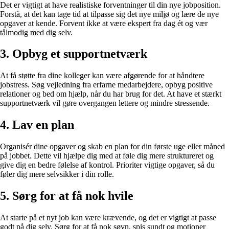
Det er vigtigt at have realistiske forventninger til din nye jobposition.
Forstå, at det kan tage tid at tilpasse sig det nye miljø og lære de nye
opgaver at kende. Forvent ikke at være ekspert fra dag ét og vær
tålmodig med dig selv.
3. Opbyg et supportnetværk
At få støtte fra dine kolleger kan være afgørende for at håndtere
jobstress. Søg vejledning fra erfarne medarbejdere, opbyg positive
relationer og bed om hjælp, når du har brug for det. At have et stærkt
supportnetværk vil gøre overgangen lettere og mindre stressende.
4. Lav en plan
Organisér dine opgaver og skab en plan for din første uge eller måned
på jobbet. Dette vil hjælpe dig med at føle dig mere struktureret og
give dig en bedre følelse af kontrol. Prioriter vigtige opgaver, så du
føler dig mere selvsikker i din rolle.
5. Sørg for at få nok hvile
At starte på et nyt job kan være krævende, og det er vigtigt at passe
godt på dig selv. Sørg for at få nok søvn, spis sundt og motioner