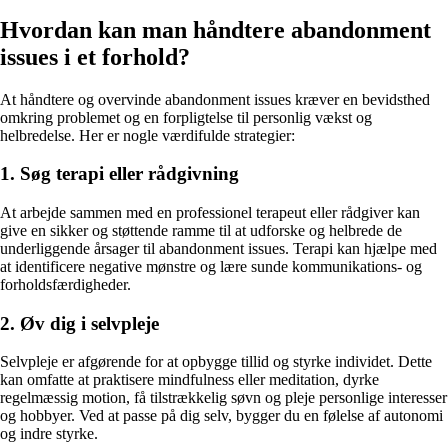
Hvordan kan man håndtere abandonment
issues i et forhold?
At håndtere og overvinde abandonment issues kræver en bevidsthed
omkring problemet og en forpligtelse til personlig vækst og
helbredelse. Her er nogle værdifulde strategier:
1. Søg terapi eller rådgivning
At arbejde sammen med en professionel terapeut eller rådgiver kan
give en sikker og støttende ramme til at udforske og helbrede de
underliggende årsager til abandonment issues. Terapi kan hjælpe med
at identificere negative mønstre og lære sunde kommunikations- og
forholdsfærdigheder.
2. Øv dig i selvpleje
Selvpleje er afgørende for at opbygge tillid og styrke individet. Dette
kan omfatte at praktisere mindfulness eller meditation, dyrke
regelmæssig motion, få tilstrækkelig søvn og pleje personlige interesser
og hobbyer. Ved at passe på dig selv, bygger du en følelse af autonomi
og indre styrke.