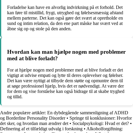
Forladelse kan have en alvorlig indvirkning på et forhold. Det
kan føre til mistillid, frygt, utryghed og følelsesmæssig afstand
mellem parterne. Det kan også gøre det svært at opretholde en
sund og intim relation, da den ene part måske har svært ved at
åbne sig op og stole på den anden.
Hvordan kan man hjælpe nogen med problemer
med at blive forladt?
For at hjælpe nogen med problemer med at blive forladt er det
vigtigt at udvise empati og lytte til deres oplevelser og følelser.
Det kan være nyttigt at tilbyde dem støtte og opmuntre dem til
at søge professionel hjælp, hvis det er nødvendigt. At være der
for dem og vise forståelse kan også bidrage til at skabe tryghed
og tillid.
Andre populære artikler:
En dybdegående sammenligning af ADHD
og Borderline Personality Disorder
•
Springe til konklusioner: Hvorfor
det sker, og hvordan man ændrer det
•
Socialpsykologi: Hvad er det?
•
Definering af et tilfældigt udvalg i forskning
•
Alkoholforgiftning: