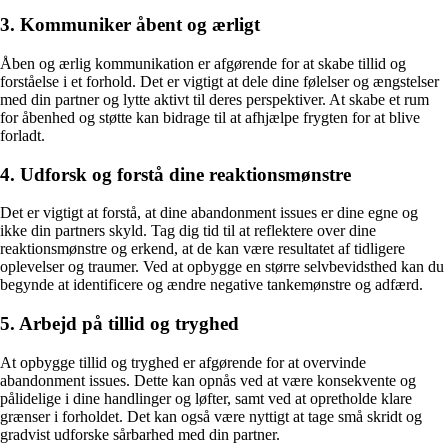
3. Kommuniker åbent og ærligt
Åben og ærlig kommunikation er afgørende for at skabe tillid og
forståelse i et forhold. Det er vigtigt at dele dine følelser og ængstelser
med din partner og lytte aktivt til deres perspektiver. At skabe et rum
for åbenhed og støtte kan bidrage til at afhjælpe frygten for at blive
forladt.
4. Udforsk og forstå dine reaktionsmønstre
Det er vigtigt at forstå, at dine abandonment issues er dine egne og
ikke din partners skyld. Tag dig tid til at reflektere over dine
reaktionsmønstre og erkend, at de kan være resultatet af tidligere
oplevelser og traumer. Ved at opbygge en større selvbevidsthed kan du
begynde at identificere og ændre negative tankemønstre og adfærd.
5. Arbejd på tillid og tryghed
At opbygge tillid og tryghed er afgørende for at overvinde
abandonment issues. Dette kan opnås ved at være konsekvente og
pålidelige i dine handlinger og løfter, samt ved at opretholde klare
grænser i forholdet. Det kan også være nyttigt at tage små skridt og
gradvist udforske sårbarhed med din partner.