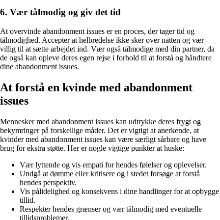
6. Vær tålmodig og giv det tid
At overvinde abandonment issues er en proces, der tager tid og
tålmodighed. Accepter at helbredelse ikke sker over natten og vær
villig til at sætte arbejdet ind. Vær også tålmodige med din partner, da
de også kan opleve deres egen rejse i forhold til at forstå og håndtere
dine abandonment issues.
At forstå en kvinde med abandonment
issues
Mennesker med abandonment issues kan udtrykke deres frygt og
bekymringer på forskellige måder. Det er vigtigt at anerkende, at
kvinder med abandonment issues kan være særligt sårbare og have
brug for ekstra støtte. Her er nogle vigtige punkter at huske:
Vær lyttende og vis empati for hendes følelser og oplevelser.
Undgå at dømme eller kritisere og i stedet forsøge at forstå
hendes perspektiv.
Vis pålidelighed og konsekvens i dine handlinger for at opbygge
tillid.
Respekter hendes grænser og vær tålmodig med eventuelle
tillidsproblemer.