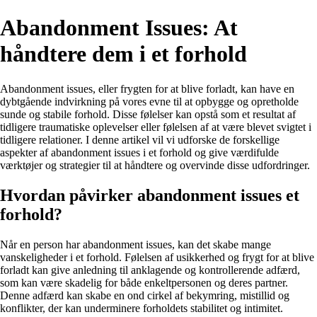
Abandonment Issues: At
håndtere dem i et forhold
Abandonment issues, eller frygten for at blive forladt, kan have en
dybtgående indvirkning på vores evne til at opbygge og opretholde
sunde og stabile forhold. Disse følelser kan opstå som et resultat af
tidligere traumatiske oplevelser eller følelsen af ​​at være blevet svigtet i
tidligere relationer. I denne artikel vil vi udforske de forskellige
aspekter af abandonment issues i et forhold og give værdifulde
værktøjer og strategier til at håndtere og overvinde disse udfordringer.
Hvordan påvirker abandonment issues et
forhold?
Når en person har abandonment issues, kan det skabe mange
vanskeligheder i et forhold. Følelsen af ​​usikkerhed og frygt for at blive
forladt kan give anledning til anklagende og kontrollerende adfærd,
som kan være skadelig for både enkeltpersonen og deres partner.
Denne adfærd kan skabe en ond cirkel af bekymring, mistillid og
konflikter, der kan underminere forholdets stabilitet og intimitet.