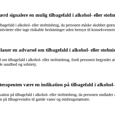
rd signalere en mulig tilbagefald i alkohol- eller stof
bagefald i alkohol- eller stofmisbrug, da personen måske skubber grænsern
aktiviteter eller tage risikable beslutninger uden hensyn til konsekvenser
aner en advarsel om tilbagefald i alkohol- eller stofm
m tilbagefald i alkohol- eller stofmisbrug, fordi personen begynder at 
de sundhed og sobriety.
rapeuten være en indikation på tilbagefald i alkohol- 
tion på tilbagefald i alkohol- eller stofmisbrug, da personen undlader 
gn på tilbagevenden til gamle vaner og misbrugsmønstre.