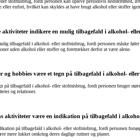
ler stofmisbrug, fordi personen kan opleve periodsvis nedstemthed, irri
eller eufori, hvilket kan skyldes at have brugt alkohol eller stoffer igen
aktiviteter indikere en mulig tilbagefald i alkohol- ell
mulig tilbagefald i alkohol- eller stofmisbrug, fordi personen måske føler
tioner uden alkohol eller stoffer og foretrækker derfor at være alene.
 og hobbies være et tegn på tilbagefald i alkohol- elle
på tilbagefald i alkohol- eller stofmisbrug, fordi personen bruger størst
teter og relationer.
ktiviteter være en indikation på tilbagefald i alkohol
ion på tilbagefald i alkohol- eller stofmisbrug, fordi personen forsøger
g være mere lukket omkring deres daglige rutiner og planer.