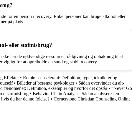
sbrug?
ende for en person i recovery. Enkeltpersoner kan bruge alkohol eller
emer på plads.
ol- eller stofmisbrug?
 ikke har de nødvendige ressourcer, rådgivning og opbakning til at
r vigtigt for at opretholde en sund og stabil recovery.
g Effekter
•
Reminiscenseterapi: Definition, typer, teknikker og
ourself
•
Billeder af berømte psykologer
•
Sådan overvinder du alt-
ld-fænomenet: Definition, eksempler og hvorfor det opstår
•
“Never Go
ved stofmisbrug
•
Behavior Chain Analysis: Sådan analyseres en
 hvis du har denne følelse?
•
Cornerstone Christian Counseling Online