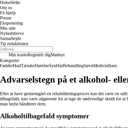
Helse
Helte
Om os
Få hjælp
Presse
Eksponering
Min side
Nyhedsbreve
Samarbejde
Tip redaktionen
Min konto
Registrér dig
Mailnyt
Kategorier
Fødder
Hud
Tænder
Hørelse
Syn
Hår
Behandling
Søvn
Medicin
Barn
Advarselstegn på et alkohol- elle
Efter at have gennemgået en rehabiliteringsproces kan det være en udfor
tilbagefald, kan være afgørende for at tage de nødvendige skridt for at 
man bedst håndterer dem.
Alkoholtilbagefald symptomer