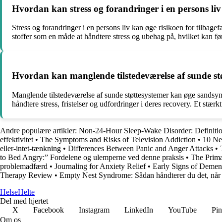
Hvordan kan stress og forandringer i en persons liv 
Stress og forandringer i en persons liv kan øge risikoen for tilbag
stoffer som en måde at håndtere stress og ubehag på, hvilket kan før
Hvordan kan manglende tilstedeværelse af sunde støt
Manglende tilstedeværelse af sunde støttesystemer kan øge sandsynl
håndtere stress, fristelser og udfordringer i deres recovery. Et stærk
Andre populære artikler:
Non-24-Hour Sleep-Wake Disorder: Definiti
effektivitet
•
The Symptoms and Risks of Television Addiction
•
10 Net
eller-intet-tænkning
•
Differences Between Panic and Anger Attacks
•
to Bed Angry:” Fordelene og ulemperne ved denne praksis
•
The Prima
problemadfærd
•
Journaling for Anxiety Relief
•
Early Signs of Demen
Therapy Review
•
Empty Nest Syndrome: Sådan håndterer du det, når 
Helse
Helte
Del med hjertet
X
Facebook
Instagram
LinkedIn
YouTube
Pin
Om os