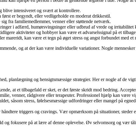
d kan hjælpe en person i bedre at genkende tegnene i tide. Nogle af d
 blive intensiveret og svært at kontrollere.
 først er begyndt, eller vedligeholde en moderat drikkestil.
re sig fra familiemedlemmer, venner eller støttende netværk.
ringer i adfærd, humørsvingninger eller udbrud af vrede og irritabilitet 
 tidligere aktiviteter og hobbyer kan være et advarselssignal på et tilbage
ler mareridt, kan være et tegn på øget stress og angst forbundet med et 
ømmende, og at der kan være individuelle variationer. Nogle mennesker
ed, planlægning og hensigtsmæssige strategier. Her er nogle af de vigti
ende, at et tilbagefald er sket, er det første skridt mod bedring. Accepte
milie, venner, rådgivere eller terapeuter. Professionel hjælp kan være vi
gefaldet, såsom stress, følelsesmæssige udfordringer eller mangel på egned
 håndtere triggers og cravings. Vær opmærksom på situationer, steder el
gefald og fokusere på at lære af denne oplevelse. Øv selvomsorg og vær t