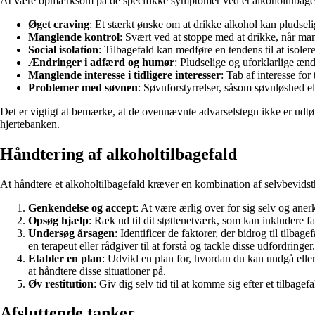
At være opmærksom på de specifikke symptomer ved et alkoholtilbagefal
Øget craving
: Et stærkt ønske om at drikke alkohol kan pludselig
Manglende kontrol
: Svært ved at stoppe med at drikke, når man
Social isolation
: Tilbagefald kan medføre en tendens til at isole
Ændringer i adfærd og humør
: Pludselige og uforklarlige ænd
Manglende interesse i tidligere interesser
: Tab af interesse for
Problemer med søvnen
: Søvnforstyrrelser, såsom søvnløshed el
Det er vigtigt at bemærke, at de ovennævnte advarselstegn ikke er udt
hjertebanken.
Håndtering af alkoholtilbagefald
At håndtere et alkoholtilbagefald kræver en kombination af selvbevidsth
Genkendelse og accept
: At være ærlig over for sig selv og anerk
Opsøg hjælp
: Ræk ud til dit støttenetværk, som kan inkludere fa
Undersøg årsagen
: Identificer de faktorer, der bidrog til tilba
en terapeut eller rådgiver til at forstå og tackle disse udfordringer.
Etabler en plan
: Udvikl en plan for, hvordan du kan undgå eller
at håndtere disse situationer på.
Øv restitution
: Giv dig selv tid til at komme sig efter et tilba
Afsluttende tanker