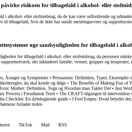
påvirke risikoen for tilbagefald i alkohol- eller stofmi
efald i alkohol- eller stofmisbrug, da de kan være udfordrende og udmatt
e til tilbagefald, hvis de ikke har sunde mestringsevner og supportsyst
tesystemer øge sandsynligheden for tilbagefald i alkoh
igheden for tilbagefald i alkohol- eller stofmisbrug, da personen måske
t supportnetværk, der inkluderer familie, venner, grupper og terapeuter, e
on, Årsager og Symptomer
•
Persuasion: Definition, Typer, Eksempler o
iketteregler, du skal kende og følge
•
The Benefits of Making Fun of Y
Toxic Mother: Definition, Tegn og Hvordan man Takler Det
•
Just Wor
ry Process i Freudiansk Teori
•
The CRAFT-tilgangen til intervention 
tia Checklist: En dybdegående guide
•
I Feel Empty: Hvad betyder det,
børnene forlader reden
terest
TikTok
Mail
RSS