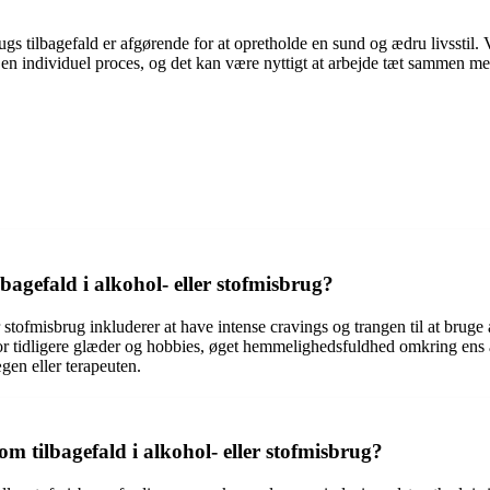
 tilbagefald er afgørende for at opretholde en sund og ædru livsstil. V
r en individuel proces, og det kan være nyttigt at arbejde tæt sammen med
bagefald i alkohol- eller stofmisbrug?
 stofmisbrug inkluderer at have intense cravings og trangen til at bruge 
se for tidligere glæder og hobbies, øget hemmelighedsfuldhed omkring ens
en eller terapeuten.
 tilbagefald i alkohol- eller stofmisbrug?