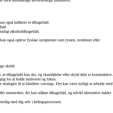
e mest almindelige advarselstegn inkluderer:
kan også indikere et tilbagefald.
fald.
muligt alkoholtilbagefald.
 kan også opleve fysiske symptomer som rysten, svedeture eller
ge skridt:
r, at tilbagefald kan ske, og skamfølelse eller skyld ikke er konstruktive.
gtig for at holde motiveret og fokus.
e strategier til at håndtere cravings. Det kan være nyttigt at arbejde med
ler mennesker, der kan udløse tilbagefald, og udvikl alternative måder
ålmodig med dig selv i helingsprocessen.