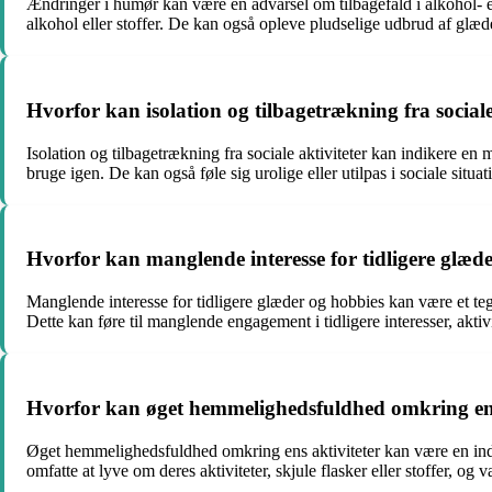
Ændringer i humør kan være en advarsel om tilbagefald i alkohol- el
alkohol eller stoffer. De kan også opleve pludselige udbrud af glæde 
Hvorfor kan isolation og tilbagetrækning fra sociale 
Isolation og tilbagetrækning fra sociale aktiviteter kan indikere en 
bruge igen. De kan også føle sig urolige eller utilpas i sociale situa
Hvorfor kan manglende interesse for tidligere glæder
Manglende interesse for tidligere glæder og hobbies kan være et tegn 
Dette kan føre til manglende engagement i tidligere interesser, aktivi
Hvorfor kan øget hemmelighedsfuldhed omkring ens a
Øget hemmelighedsfuldhed omkring ens aktiviteter kan være en indikat
omfatte at lyve om deres aktiviteter, skjule flasker eller stoffer, o