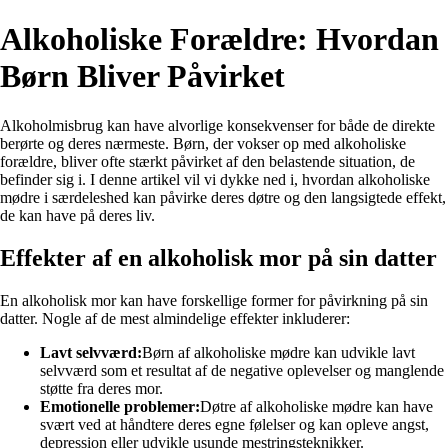
Alkoholiske Forældre: Hvordan
Børn Bliver Påvirket
Alkoholmisbrug kan have alvorlige konsekvenser for både de direkte
berørte og deres nærmeste. Børn, der vokser op med alkoholiske
forældre, bliver ofte stærkt påvirket af den belastende situation, de
befinder sig i. I denne artikel vil vi dykke ned i, hvordan alkoholiske
mødre i særdeleshed kan påvirke deres døtre og den langsigtede effekt,
de kan have på deres liv.
Effekter af en alkoholisk mor på sin datter
En alkoholisk mor kan have forskellige former for påvirkning på sin
datter. Nogle af de mest almindelige effekter inkluderer:
Lavt selvværd:
Børn af alkoholiske mødre kan udvikle lavt
selvværd som et resultat af de negative oplevelser og manglende
støtte fra deres mor.
Emotionelle problemer:
Døtre af alkoholiske mødre kan have
svært ved at håndtere deres egne følelser og kan opleve angst,
depression eller udvikle usunde mestringsteknikker.