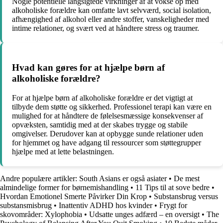
Nogle potentielle langsigtede virkninger af at vokse op med
alkoholiske forældre kan omfatte lavt selvværd, social isolation,
afhængighed af alkohol eller andre stoffer, vanskeligheder med
intime relationer, og svært ved at håndtere stress og traumer.
Hvad kan gøres for at hjælpe børn af
alkoholiske forældre?
For at hjælpe børn af alkoholiske forældre er det vigtigt at
tilbyde dem støtte og sikkerhed. Professionel terapi kan være en
mulighed for at håndtere de følelsesmæssige konsekvenser af
opvæksten, samtidig med at der skabes trygge og stabile
omgivelser. Derudover kan at opbygge sunde relationer uden
for hjemmet og have adgang til ressourcer som støttegrupper
hjælpe med at lette belastningen.
Andre populære artikler:
South Asians er også asiater
•
De mest
almindelige former for børnemishandling
•
11 Tips til at sove bedre
•
Hvordan Emotionel Smerte Påvirker Din Krop
•
Substansbrug versus
substansmisbrug
•
Inattentiv ADHD hos kvinder
•
Frygt for
skovområder: Xylophobia
•
Udsatte unges adfærd – en oversigt
•
The