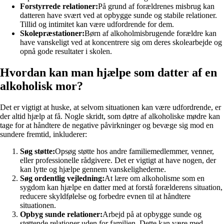
Forstyrrede relationer:
På grund af forældrenes misbrug kan
datteren have svært ved at opbygge sunde og stabile relationer.
Tillid og intimitet kan være udfordrende for dem.
Skolepræstationer:
Børn af alkoholmisbrugende forældre kan
have vanskeligt ved at koncentrere sig om deres skolearbejde og
opnå gode resultater i skolen.
Hvordan kan man hjælpe som datter af en
alkoholisk mor?
Det er vigtigt at huske, at selvom situationen kan være udfordrende, er
der altid hjælp at få. Nogle skridt, som døtre af alkoholiske mødre kan
tage for at håndtere de negative påvirkninger og bevæge sig mod en
sundere fremtid, inkluderer:
Søg støtte:
Opsøg støtte hos andre familiemedlemmer, venner,
eller professionelle rådgivere. Det er vigtigt at have nogen, der
kan lytte og hjælpe gennem vanskelighederne.
Søg ordentlig vejledning:
At lære om alkoholisme som en
sygdom kan hjælpe en datter med at forstå forælderens situation,
reducere skyldfølelse og forbedre evnen til at håndtere
situationen.
Opbyg sunde relationer:
Arbejd på at opbygge sunde og
støttende relationer uden for familien. Dette kan være med