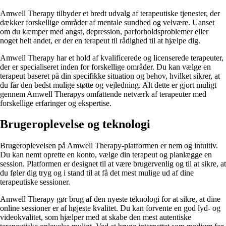
Amwell Therapy tilbyder et bredt udvalg af terapeutiske tjenester, der
dækker forskellige områder af mentale sundhed og velvære. Uanset
om du kæmper med angst, depression, parforholdsproblemer eller
noget helt andet, er der en terapeut til rådighed til at hjælpe dig.
Amwell Therapy har et hold af kvalificerede og licenserede terapeuter,
der er specialiseret inden for forskellige områder. Du kan vælge en
terapeut baseret på din specifikke situation og behov, hvilket sikrer, at
du får den bedst mulige støtte og vejledning. Alt dette er gjort muligt
gennem Amwell Therapys omfattende netværk af terapeuter med
forskellige erfaringer og ekspertise.
Brugeroplevelse og teknologi
Brugeroplevelsen på Amwell Therapy-platformen er nem og intuitiv.
Du kan nemt oprette en konto, vælge din terapeut og planlægge en
session. Platformen er designet til at være brugervenlig og til at sikre, at
du føler dig tryg og i stand til at få det mest mulige ud af dine
terapeutiske sessioner.
Amwell Therapy gør brug af den nyeste teknologi for at sikre, at dine
online sessioner er af højeste kvalitet. Du kan forvente en god lyd- og
videokvalitet, som hjælper med at skabe den mest autentiske