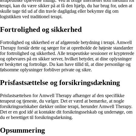
terapeutiske oplevelse muligt. Ved at bruge internettet som medium for
terapi, kan du være sikker på at få den hjælp, du har brug for, uden at
skulle tage tid ud af din travle dagligdag eller bekymre dig om
logistikken ved traditionel terapi.
Fortrolighed og sikkerhed
Fortrolighed og sikkerhed er af afgørende betydning i terapi. Amwell
Therapy forstår dette og sørger for at opretholde de højeste standarder
for fortrolighed og sikkerhed. Alle terapeutiske sessioner er krypterede
og opbevares på en sikker server, hvilket betyder, at dine oplysninger
er beskyttet og fortrolige. Du kan have tillid til, at dine personlige og
følsomme oplysninger forbliver private og sikre.
Prisfastsættelse og forsikringsdækning
Prisfastsættelsen for Amwell Therapy afhænger af den specifikke
terapeut og tjeneste, du vælger. Det er værd at bemærke, at nogle
forsikringsselskaber dækker online terapi, herunder Amwell Therapy.
Det er en god idé at kontakte dit forsikringsselskab og undersøge, om
du er berettiget til forsikringsdækning.
Opsummering