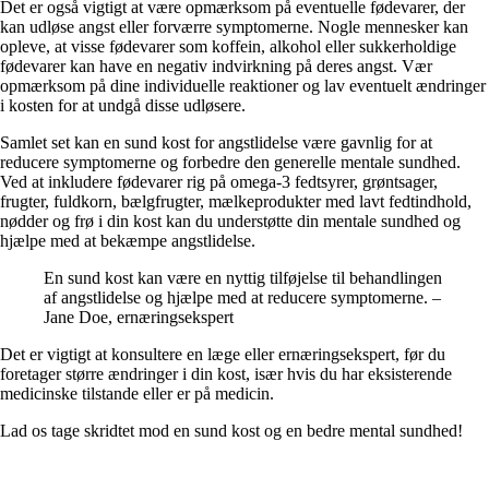
Det er også vigtigt at være opmærksom på eventuelle fødevarer, der
kan udløse angst eller forværre symptomerne. Nogle mennesker kan
opleve, at visse fødevarer som koffein, alkohol eller sukkerholdige
fødevarer kan have en negativ indvirkning på deres angst. Vær
opmærksom på dine individuelle reaktioner og lav eventuelt ændringer
i kosten for at undgå disse udløsere.
Samlet set kan en sund kost for angstlidelse være gavnlig for at
reducere symptomerne og forbedre den generelle mentale sundhed.
Ved at inkludere fødevarer rig på omega-3 fedtsyrer, grøntsager,
frugter, fuldkorn, bælgfrugter, mælkeprodukter med lavt fedtindhold,
nødder og frø i din kost kan du understøtte din mentale sundhed og
hjælpe med at bekæmpe angstlidelse.
En sund kost kan være en nyttig tilføjelse til behandlingen
af angstlidelse og hjælpe med at reducere symptomerne. –
Jane Doe, ernæringsekspert
Det er vigtigt at konsultere en læge eller ernæringsekspert, før du
foretager større ændringer i din kost, især hvis du har eksisterende
medicinske tilstande eller er på medicin.
Lad os tage skridtet mod en sund kost og en bedre mental sundhed!