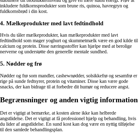
stabilisere dit blodsukkerniveau og give en mere stabil energi. Prøv at
inkludere fuldkornsprodukter som brune ris, quinoa, havregryn og
fuldkornsbrød i din kost.
4. Mælkeprodukter med lavt fedtindhold
Hvis du tåler mælkeprodukter, kan mælkeprodukter med lavt
fedtindhold som mager yoghurt og skummetmælk være en god kilde til
calcium og protein. Disse næringsstoffer kan hjælpe med at berolige
nerverne og understøtte den generelle mentale sundhed.
5. Nødder og frø
Nødder og frø som mandler, cashewnødder, solsikkefrø og sesamfrø er
rige på sunde fedtsyrer, protein og vitaminer. Disse kan være gode
snacks, der kan bidrage til at forbedre dit humør og reducere angst.
Begrænsninger og anden vigtig information
Det er vigtigt at bemærke, at kosten alene ikke kan helbrede
angstlidelse. Det er vigtigt at få professionel hjælp og behandling, hvis
du lider af angstlidelse. En sund kost kan dog være en nyttig tilføjelse
til den samlede behandlingsplan.