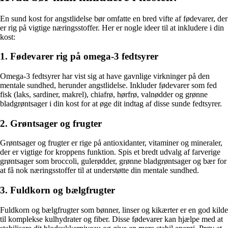
En sund kost for angstlidelse bør omfatte en bred vifte af fødevarer, der
er rig på vigtige næringsstoffer. Her er nogle ideer til at inkludere i din
kost:
1. Fødevarer rig på omega-3 fedtsyrer
Omega-3 fedtsyrer har vist sig at have gavnlige virkninger på den
mentale sundhed, herunder angstlidelse. Inkluder fødevarer som fed
fisk (laks, sardiner, makrel), chiafrø, hørfrø, valnødder og grønne
bladgrøntsager i din kost for at øge dit indtag af disse sunde fedtsyrer.
2. Grøntsager og frugter
Grøntsager og frugter er rige på antioxidanter, vitaminer og mineraler,
der er vigtige for kroppens funktion. Spis et bredt udvalg af farverige
grøntsager som broccoli, gulerødder, grønne bladgrøntsager og bær for
at få nok næringsstoffer til at understøtte din mentale sundhed.
3. Fuldkorn og bælgfrugter
Fuldkorn og bælgfrugter som bønner, linser og kikærter er en god kilde
til komplekse kulhydrater og fiber. Disse fødevarer kan hjælpe med at