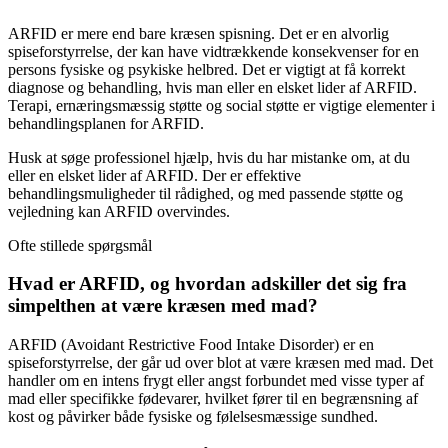
ARFID er mere end bare kræsen spisning. Det er en alvorlig
spiseforstyrrelse, der kan have vidtrækkende konsekvenser for en
persons fysiske og psykiske helbred. Det er vigtigt at få korrekt
diagnose og behandling, hvis man eller en elsket lider af ARFID.
Terapi, ernæringsmæssig støtte og social støtte er vigtige elementer i
behandlingsplanen for ARFID.
Husk at søge professionel hjælp, hvis du har mistanke om, at du
eller en elsket lider af ARFID. Der er effektive
behandlingsmuligheder til rådighed, og med passende støtte og
vejledning kan ARFID overvindes.
Ofte stillede spørgsmål
Hvad er ARFID, og hvordan adskiller det sig fra
simpelthen at være kræsen med mad?
ARFID (Avoidant Restrictive Food Intake Disorder) er en
spiseforstyrrelse, der går ud over blot at være kræsen med mad. Det
handler om en intens frygt eller angst forbundet med visse typer af
mad eller specifikke fødevarer, hvilket fører til en begrænsning af
kost og påvirker både fysiske og følelsesmæssige sundhed.