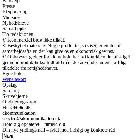
Få hjælp
Presse
Eksponering
Min side
Nyhedsbreve
Samarbejde
Tip redaktionen
© Kommerciel brug ikke tilladt.
© Beskyttet materiale. Nogle produkter, vi viser, er en del af
samarbejdsaftaler, der kan give os en økonomisk gevinst.
© Ophavsret gælder for alt indhold her. Vi kan få en del af salget
gennem produktlinks. Indhold må ikke anvendes uden skriftlig
tilladelse fra rettighedshaver.
Egne links
Websitekort
Opslag
Samling
Skrivehjørne
Opdateringsstrøm
HelseHelte.dk
akommunikation
service@akommunikation.dk
Hold dig opdateret – tilmeld dig
Din nye yndlingsmail – fyldt med indsigt og konkrete råd.