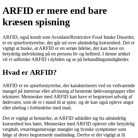
ARFID er mere end bare
kræsen spisning
ARFID, også kendt som Avoidant/Restrictive Food Intake Disorder,
er en spiseforstyrrelse, der går ud over almindelig kræsenhed. Det er
vigtigt at huske, at ARFID er en seriøs lidelse, der kan have en
betydelig indvirkning på en persons liv og helbred. I denne artikel
vil vi udforske ARFID i dybden og se på behandlingsmuligheder.
Hvad er ARFID?
ARFID er en spiseforstyrrelse, der karakteriseres ved en vedvarende
mangel på interesse eller afvisning af bestemte fødevaregrupper eller
teksturer. Mennesker med ARFID kan have et begrænset udvalg af
fødevarer, som de er i stand til at spise, og de kan også opleve angst
eller ubehag i forbindelse med mad.
Det er vigtigt at bemærke, at ARFID adskiller sig fra almindelig
kræsenhed hos børn. Mennesker med ARFID oplever ofte betydelig
vægttab, ernæringsmæssige mangler og fysiske symptomer som
følge af deres begrænsede madindtag. Derfor er det vigtigt at få