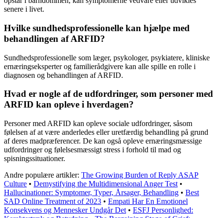
opstår i barndommen, kan symptomerne vedvare eller udvikles
senere i livet.
Hvilke sundhedsprofessionelle kan hjælpe med
behandlingen af ARFID?
Sundhedsprofessionelle som læger, psykologer, psykiatere, kliniske
ernæringseksperter og familierådgivere kan alle spille en rolle i
diagnosen og behandlingen af ARFID.
Hvad er nogle af de udfordringer, som personer med
ARFID kan opleve i hverdagen?
Personer med ARFID kan opleve sociale udfordringer, såsom
følelsen af at være anderledes eller uretfærdig behandling på grund
af deres madpræferencer. De kan også opleve ernæringsmæssige
udfordringer og følelsesmæssigt stress i forhold til mad og
spisningssituationer.
Andre populære artikler:
The Growing Burden of Reply ASAP
Culture
•
Demystifying the Multidimensional Anger Test
•
Hallucinationer: Symptomer, Typer, Årsager, Behandling
•
Best
SAD Online Treatment of 2023
•
Empati Har En Emotionel
Konsekvens og Mennesker Undgår Det
•
ESFJ Personlighed: