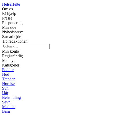
Helse
Helte
Om os
Få hjælp
Presse
Eksponering
Min side
Nyhedsbreve
Samarbejde
Tip redaktionen
Min konto
Registrér dig
Mailnyt
Kategorier
Fødder
Hud
Tænder
Hørelse
Syn
Hår
Behandling
Søvn
Medicin
Barn