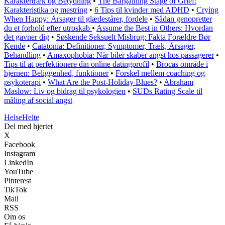
Karaktertræk og Betydning
•
The Bargaining Stage of Grief:
Karakteristika og mestring
•
6 Tips til kvinder med ADHD
•
Crying
When Happy: Årsager til glædestårer, fordele
•
Sådan genopretter
du et forhold efter utroskab
•
Assume the Best in Others: Hvordan
det gavner dig
•
Søskende Seksuelt Misbrug: Fakta Forældre Bør
Kende
•
Catatonia: Definitioner, Symptomer, Træk, Årsager,
Behandling
•
Amaxophobia: Når biler skaber angst hos passagerer
•
Tips til at perfektionere din online datingprofil
•
Brocas område i
hjernen: Beliggenhed, funktioner
•
Forskel mellem coaching og
psykoterapi
•
What Are the Post-Holiday Blues?
•
Abraham
Maslow: Liv og bidrag til psykologien
•
SUDs Rating Scale til
måling af social angst
Helse
Helte
Del med hjertet
X
Facebook
Instagram
LinkedIn
YouTube
Pinterest
TikTok
Mail
RSS
Om os