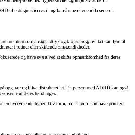
ksomhedsproblemer, hyperaktivitet og impulsiv adfærd.
HD ofte diagnosticeres i ungdomsårene eller endda senere i
unikation som ansigtsudtryk og kropssprog, hvilket kan føre til
ringer i rutiner eller skiftende omstændigheder.
okuserede og have svært ved at skifte opmærksomhed fra deres
på opgaver og blive distraheret let. En person med ADHD kan også
ekvenserne af deres handlinger.
ave en overvejende hyperaktiv form, mens andre kan have primært
torer, der kan spille en rolle i deres udvikling.