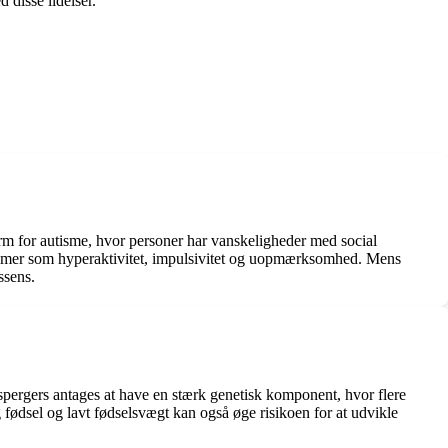
disse lidelser.
rm for autisme, hvor personer har vanskeligheder med social
omer som hyperaktivitet, impulsivitet og uopmærksomhed. Mens
ssens.
pergers antages at have en stærk genetisk komponent, hvor flere
 fødsel og lavt fødselsvægt kan også øge risikoen for at udvikle