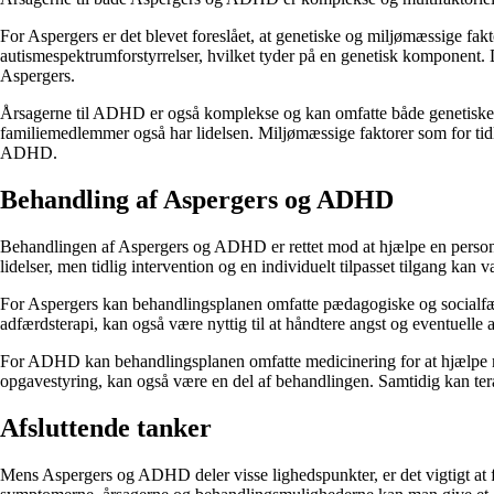
For Aspergers er det blevet foreslået, at genetiske og miljømæssige fakto
autismespektrumforstyrrelser, hvilket tyder på en genetisk komponent. D
Aspergers.
Årsagerne til ADHD er også komplekse og kan omfatte både genetiske o
familiemedlemmer også har lidelsen. Miljømæssige faktorer som for tidli
ADHD.
Behandling af Aspergers og ADHD
Behandlingen af Aspergers og ADHD er rettet mod at hjælpe en person 
lidelser, men tidlig intervention og en individuelt tilpasset tilgang kan 
For Aspergers kan behandlingsplanen omfatte pædagogiske og socialfær
adfærdsterapi, kan også være nyttig til at håndtere angst og eventuelle
For ADHD kan behandlingsplanen omfatte medicinering for at hjælpe me
opgavestyring, kan også være en del af behandlingen. Samtidig kan ter
Afsluttende tanker
Mens Aspergers og ADHD deler visse lighedspunkter, er det vigtigt at fo