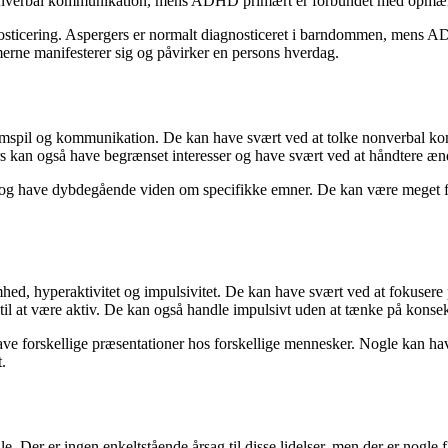
g nonverbal kommunikation, mens ADHD primært er forbundet med opmær
sticering. Aspergers er normalt diagnosticeret i barndommen, mens AD
erne manifesterer sig og påvirker en persons hverdag.
spil og kommunikation. De kan have svært ved at tolke nonverbal komm
ers kan også have begrænset interesser og have svært ved at håndtere ænd
 og have dybdegående viden om specifikke emner. De kan være meget f
hyperaktivitet og impulsivitet. De kan have svært ved at fokusere 
ng til at være aktiv. De kan også handle impulsivt uden at tænke på kons
ve forskellige præsentationer hos forskellige mennesker. Nogle kan h
.
er er ingen enkeltstående årsag til disse lidelser, men der er nogle fak