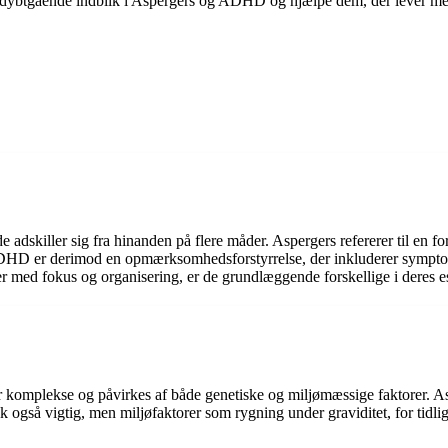
ybtgående indblik i Aspergers og ADHD og hjælpe dem, der lever med 
skiller sig fra hinanden på flere måder. Aspergers refererer til en fo
ADHD er derimod en opmærksomhedsforstyrrelse, der inkluderer sympt
 med fokus og organisering, er de grundlæggende forskellige i deres e
 komplekse og påvirkes af både genetiske og miljømæssige faktorer. As
 også vigtig, men miljøfaktorer som rygning under graviditet, for tidlig