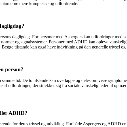
mptomerne mere komplekse og udfordrende.
dagligdag?
sons dagligdag. For personer med Aspergers kan udfordringer med socia
le normer og signalsystemer. Personer med ADHD kan opleve vanskelighe
 Begge tilstande kan også have indvirkning på den generelle trivsel og
en person?
å samme tid. De to tilstande kan overlappe og deles om visse symptome
f udfordringer, der strækker sig fra sociale vanskeligheder til opmær
eller ADHD?
ende for deres trivsel og udvikling. For både Aspergers og ADHD er det