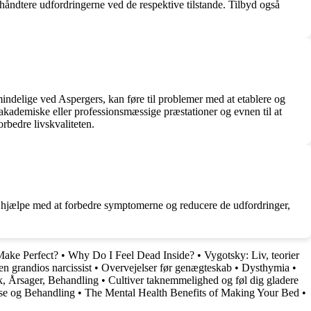
håndtere udfordringerne ved de respektive tilstande. Tilbyd også
ndelige ved Aspergers, kan føre til problemer med at etablere og
ademiske eller professionsmæssige præstationer og evnen til at
rbedre livskvaliteten.
r hjælpe med at forbedre symptomerne og reducere de udfordringer,
Make Perfect?
•
Why Do I Feel Dead Inside?
•
Vygotsky: Liv, teorier
 en grandios narcissist
•
Overvejelser før genægteskab
•
Dysthymia
•
, Årsager, Behandling
•
Cultiver taknemmelighed og føl dig gladere
se og Behandling
•
The Mental Health Benefits of Making Your Bed
•