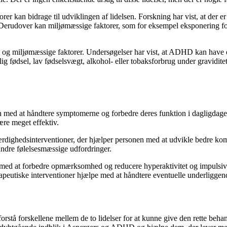
rer kan bidrage til udviklingen af lidelsen. Forskning har vist, at der e
erudover kan miljømæssige faktorer, som for eksempel eksponering for vi
g miljømæssige faktorer. Undersøgelser har vist, at ADHD kan have en
g fødsel, lav fødselsvægt, alkohol- eller tobaksforbrug under graviditet
med at håndtere symptomerne og forbedre deres funktion i dagligdagen.
være meget effektiv.
dighedsinterventioner, der hjælper personen med at udvikle bedre kom
 andre følelsesmæssige udfordringer.
d at forbedre opmærksomhed og reducere hyperaktivitet og impulsivite
apeutiske interventioner hjælpe med at håndtere eventuelle underliggen
rstå forskellene mellem de to lidelser for at kunne give den rette beha