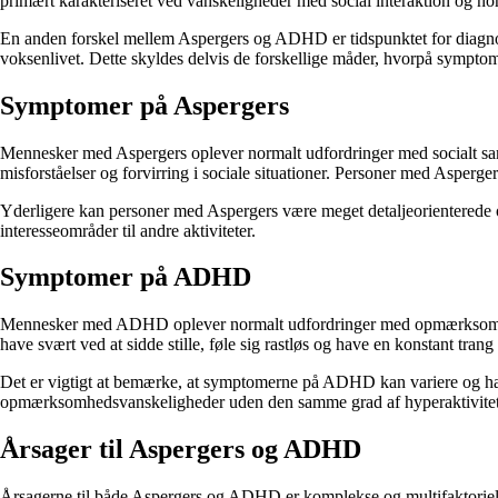
primært karakteriseret ved vanskeligheder med social interaktion o
En anden forskel mellem Aspergers og ADHD er tidspunktet for diagno
voksenlivet. Dette skyldes delvis de forskellige måder, hvorpå symptom
Symptomer på Aspergers
Mennesker med Aspergers oplever normalt udfordringer med socialt sam
misforståelser og forvirring i sociale situationer. Personer med Asperg
Yderligere kan personer med Aspergers være meget detaljeorienterede
interesseområder til andre aktiviteter.
Symptomer på ADHD
Mennesker med ADHD oplever normalt udfordringer med opmærksomhed, 
have svært ved at sidde stille, føle sig rastløs og have en konstant tra
Det er vigtigt at bemærke, at symptomerne på ADHD kan variere og ha
opmærksomhedsvanskeligheder uden den samme grad af hyperaktivitet
Årsager til Aspergers og ADHD
Årsagerne til både Aspergers og ADHD er komplekse og multifaktorielle. D