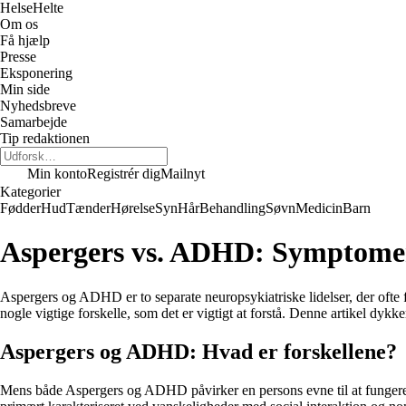
Helse
Helte
Om os
Få hjælp
Presse
Eksponering
Min side
Nyhedsbreve
Samarbejde
Tip redaktionen
Min konto
Registrér dig
Mailnyt
Kategorier
Fødder
Hud
Tænder
Hørelse
Syn
Hår
Behandling
Søvn
Medicin
Barn
Aspergers vs. ADHD: Symptomer,
Aspergers og ADHD er to separate neuropsykiatriske lidelser, der ofte 
nogle vigtige forskelle, som det er vigtigt at forstå. Denne artikel dy
Aspergers og ADHD: Hvad er forskellene?
Mens både Aspergers og ADHD påvirker en persons evne til at fungere soc