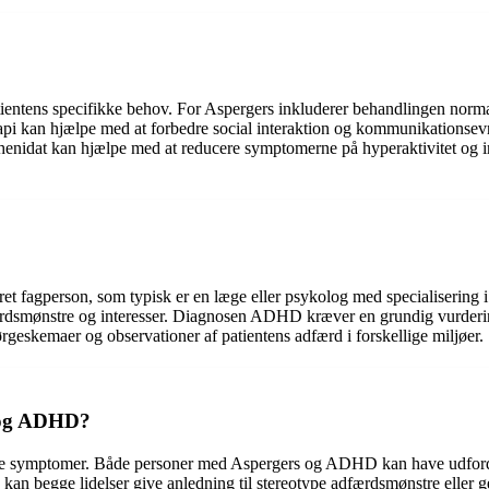
entens specifikke behov. For Aspergers inkluderer behandlingen normalt
rapi kan hjælpe med at forbedre social interaktion og kommunikations
enidat kan hjælpe med at reducere symptomerne på hyperaktivitet og im
t fagperson, som typisk er en læge eller psykolog med specialisering i
ærdsmønstre og interesser. Diagnosen ADHD kræver en grundig vurderi
geskemaer og observationer af patientens adfærd i forskellige miljøer.
s og ADHD?
sse symptomer. Både personer med Aspergers og ADHD kan have udford
 begge lidelser give anledning til stereotype adfærdsmønstre eller genta