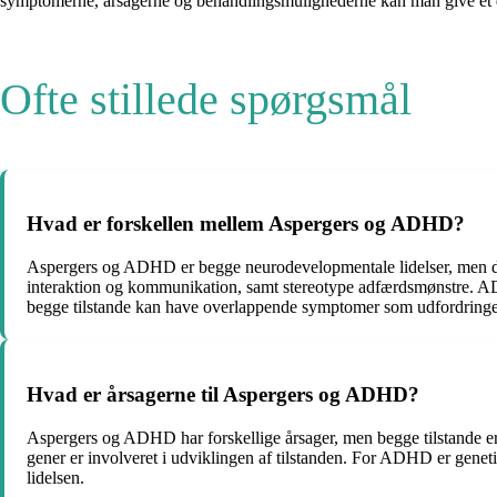
symptomerne, årsagerne og behandlingsmulighederne kan man give et d
Ofte stillede spørgsmål
Hvad er forskellen mellem Aspergers og ADHD?
Aspergers og ADHD er begge neurodevelopmentale lidelser, men de ad
interaktion og kommunikation, samt stereotype adfærdsmønstre. 
begge tilstande kan have overlappende symptomer som udfordringer
Hvad er årsagerne til Aspergers og ADHD?
Aspergers og ADHD har forskellige årsager, men begge tilstande er
gener er involveret i udviklingen af tilstanden. For ADHD er genetik
lidelsen.