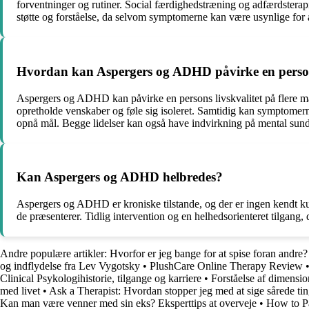
forventninger og rutiner. Social færdighedstræning og adfærdsterapi
støtte og forståelse, da selvom symptomerne kan være usynlige for 
Hvordan kan Aspergers og ADHD påvirke en persons
Aspergers og ADHD kan påvirke en persons livskvalitet på flere må
opretholde venskaber og føle sig isoleret. Samtidig kan symptome
opnå mål. Begge lidelser kan også have indvirkning på mental sundhed
Kan Aspergers og ADHD helbredes?
Aspergers og ADHD er kroniske tilstande, og der er ingen kendt ku
de præsenterer. Tidlig intervention og en helhedsorienteret tilgang, 
Andre populære artikler:
Hvorfor er jeg bange for at spise foran andre?
og indflydelse fra Lev Vygotsky
•
PlushCare Online Therapy Review
Clinical Psykologihistorie, tilgange og karriere
•
Forståelse af dimensio
med livet
•
Ask a Therapist: Hvordan stopper jeg med at sige sårede tin
Kan man være venner med sin eks? Eksperttips at overveje
•
How to P