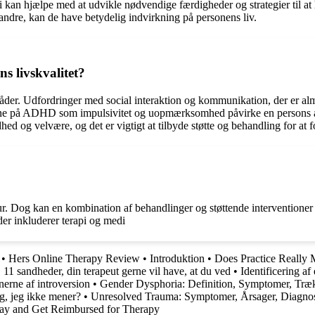
 kan hjælpe med at udvikle nødvendige færdigheder og strategier til at 
andre, kan de have betydelig indvirkning på personens liv.
 livskvalitet?
der. Udfordringer med social interaktion og kommunikation, der er almi
rne på ADHD som impulsivitet og uopmærksomhed påvirke en persons ak
 og velvære, og det er vigtigt at tilbyde støtte og behandling for at fo
r. Dog kan en kombination af behandlinger og støttende interventione
der inkluderer terapi og medi
•
Hers Online Therapy Review
•
Introduktion
•
Does Practice Really 
•
11 sandheder, din terapeut gerne vil have, at du ved
•
Identificering af
nerne af introversion
•
Gender Dysphoria: Definition, Symptomer, Træk
g, jeg ikke mener?
•
Unresolved Trauma: Symptomer, Årsager, Diagno
ay and Get Reimbursed for Therapy