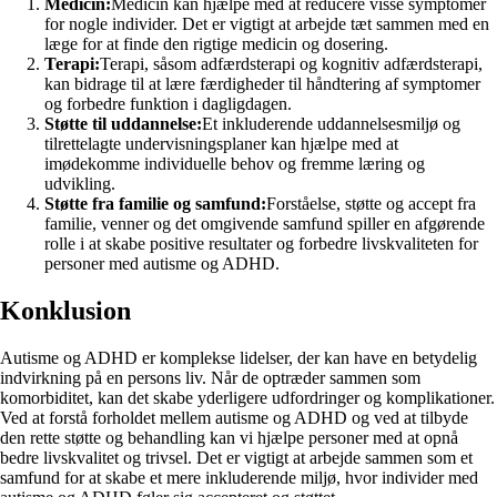
Medicin:
Medicin kan hjælpe med at reducere visse symptomer
for nogle individer. Det er vigtigt at arbejde tæt sammen med en
læge for at finde den rigtige medicin og dosering.
Terapi:
Terapi, såsom adfærdsterapi og kognitiv adfærdsterapi,
kan bidrage til at lære færdigheder til håndtering af symptomer
og forbedre funktion i dagligdagen.
Støtte til uddannelse:
Et inkluderende uddannelsesmiljø og
tilrettelagte undervisningsplaner kan hjælpe med at
imødekomme individuelle behov og fremme læring og
udvikling.
Støtte fra familie og samfund:
Forståelse, støtte og accept fra
familie, venner og det omgivende samfund spiller en afgørende
rolle i at skabe positive resultater og forbedre livskvaliteten for
personer med autisme og ADHD.
Konklusion
Autisme og ADHD er komplekse lidelser, der kan have en betydelig
indvirkning på en persons liv. Når de optræder sammen som
komorbiditet, kan det skabe yderligere udfordringer og komplikationer.
Ved at forstå forholdet mellem autisme og ADHD og ved at tilbyde
den rette støtte og behandling kan vi hjælpe personer med at opnå
bedre livskvalitet og trivsel. Det er vigtigt at arbejde sammen som et
samfund for at skabe et mere inkluderende miljø, hvor individer med