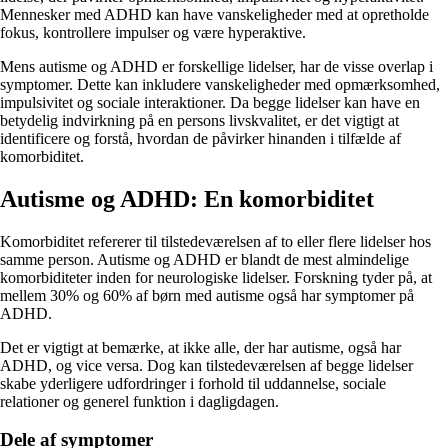
Mennesker med ADHD kan have vanskeligheder med at opretholde
fokus, kontrollere impulser og være hyperaktive.
Mens autisme og ADHD er forskellige lidelser, har de visse overlap i
symptomer. Dette kan inkludere vanskeligheder med opmærksomhed,
impulsivitet og sociale interaktioner. Da begge lidelser kan have en
betydelig indvirkning på en persons livskvalitet, er det vigtigt at
identificere og forstå, hvordan de påvirker hinanden i tilfælde af
komorbiditet.
Autisme og ADHD: En komorbiditet
Komorbiditet refererer til tilstedeværelsen af to eller flere lidelser hos
samme person. Autisme og ADHD er blandt de mest almindelige
komorbiditeter inden for neurologiske lidelser. Forskning tyder på, at
mellem 30% og 60% af børn med autisme også har symptomer på
ADHD.
Det er vigtigt at bemærke, at ikke alle, der har autisme, også har
ADHD, og vice versa. Dog kan tilstedeværelsen af begge lidelser
skabe yderligere udfordringer i forhold til uddannelse, sociale
relationer og generel funktion i dagligdagen.
Dele af symptomer