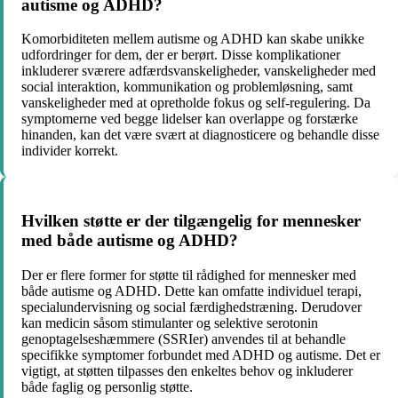
autisme og ADHD?
Komorbiditeten mellem autisme og ADHD kan skabe unikke
udfordringer for dem, der er berørt. Disse komplikationer
inkluderer sværere adfærdsvanskeligheder, vanskeligheder med
social interaktion, kommunikation og problemløsning, samt
vanskeligheder med at opretholde fokus og self-regulering. Da
symptomerne ved begge lidelser kan overlappe og forstærke
hinanden, kan det være svært at diagnosticere og behandle disse
individer korrekt.
Hvilken støtte er der tilgængelig for mennesker
med både autisme og ADHD?
Der er flere former for støtte til rådighed for mennesker med
både autisme og ADHD. Dette kan omfatte individuel terapi,
specialundervisning og social færdighedstræning. Derudover
kan medicin såsom stimulanter og selektive serotonin
genoptagelseshæmmere (SSRIer) anvendes til at behandle
specifikke symptomer forbundet med ADHD og autisme. Det er
vigtigt, at støtten tilpasses den enkeltes behov og inkluderer
både faglig og personlig støtte.