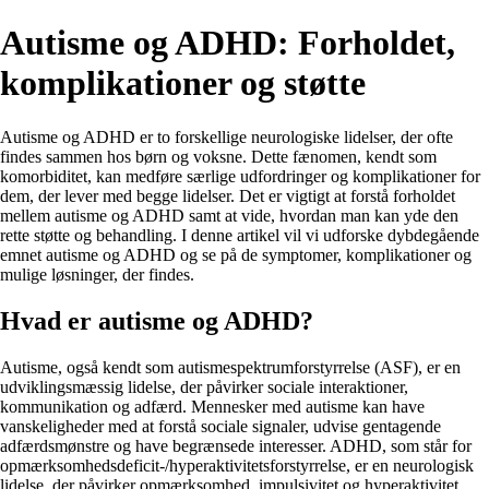
Autisme og ADHD: Forholdet,
komplikationer og støtte
Autisme og ADHD er to forskellige neurologiske lidelser, der ofte
findes sammen hos børn og voksne. Dette fænomen, kendt som
komorbiditet, kan medføre særlige udfordringer og komplikationer for
dem, der lever med begge lidelser. Det er vigtigt at forstå forholdet
mellem autisme og ADHD samt at vide, hvordan man kan yde den
rette støtte og behandling. I denne artikel vil vi udforske dybdegående
emnet autisme og ADHD og se på de symptomer, komplikationer og
mulige løsninger, der findes.
Hvad er autisme og ADHD?
Autisme, også kendt som autismespektrumforstyrrelse (ASF), er en
udviklingsmæssig lidelse, der påvirker sociale interaktioner,
kommunikation og adfærd. Mennesker med autisme kan have
vanskeligheder med at forstå sociale signaler, udvise gentagende
adfærdsmønstre og have begrænsede interesser. ADHD, som står for
opmærksomhedsdeficit-/hyperaktivitetsforstyrrelse, er en neurologisk
lidelse, der påvirker opmærksomhed, impulsivitet og hyperaktivitet.