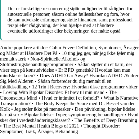
Der er forskellige ressourcer og støttemuligheder til rådighed for
autosexuelle personer, såsom online fællesskaber og fora, hvor
de kan udveksle erfaringer og støtte hinanden, samt professionel
terapi eller rådgivning, der kan hjælpe med at håndtere
eventuelle udfordringer eller bekymringer, der måtte opstå.
Andre populære artikler:
Cabin Fever: Definition, Symptomer, Årsager
og Måder at Håndtere Det På
•
10 ting jeg gør, når jeg ikke føler mig
mentalt stærk
•
Non-Spirituelle Alkohol- og
Stofmisbrugsbehandlingsprogrammer
•
Sådan støtter du et barn, der
viser tegn på kønsudvidelse
•
Er BPD genetisk? Hvordan kan man
mindske risikoen?
•
Does ADHD Go Away? Hvordan ADHD Ændrer
Sig Med Alderen
•
Sådan forbereder du dig mentalt til en
fuldtidsstilling
•
12 Trin i Recovery: Hvordan disse programmer virker
•
Loving With Bipolar Disorder: Et brev til min mand
•
The
Unconscious Mind
•
Hvad er intimitet i et forhold?
•
What Is Narrative
Transportation?
•
The Body Keeps the Score med Dr. Bessel van der
Kolk
•
Jeg stoler ikke på mennesker
•
Den påvirkning, bipolar lidelse
har på sex
•
Bipolar lidelse: Typer, symptomer og behandlinger
•
Hvad
sker der i vredeshåndteringsklasser?
•
The Benefits of Deep Breathing
•
The Best Mental Health Blogs of 2021
•
Thought Disorder:
Symptomer, Træk, Årsager, Behandling