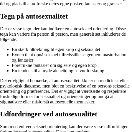
tid og plads til at udforske deres egne ønsker, fantasier og grænser.
Tegn på autosexualitet
Der er visse tegn, der kan indikere en autoseksuel orientering. Disse
tegn kan variere fra person til person, men generelt set inkluderer de
følgende:
En stærk tiltrækning til egen krop og seksualitet
Evnen til at opnå seksuel tilfredsstillelse gennem masturbation
og fantasier
Foretrukne fantasier om sig selv og egen krop
En tendens til at nyde alenetid og selvudforskning
Det er vigtigt at bemærke, at autosexualitet ikke er en medicinsk eller
psykologisk diagnose, men blot en beskrivelse af en persons seksuelle
orientering og præferencer. Det er vigtigt at værdsætte og respektere
forskellige former for seksualitet og orienteringer og undgå at
stigmatisere eller misforstå autosexuelle mennesker.
Udfordringer ved autosexualitet
Som med enhver seksuel orientering kan der være visse udfordringer
forbundet med autosexualitet. Disse kan omfatte: