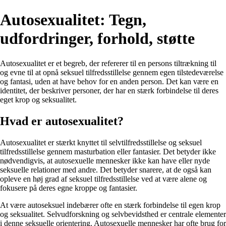
Autosexualitet: Tegn,
udfordringer, forhold, støtte
Autosexualitet er et begreb, der refererer til en persons tiltrækning til
og evne til at opnå seksuel tilfredsstillelse gennem egen tilstedeværelse
og fantasi, uden at have behov for en anden person. Det kan være en
identitet, der beskriver personer, der har en stærk forbindelse til deres
eget krop og seksualitet.
Hvad er autosexualitet?
Autosexualitet er stærkt knyttet til selvtilfredsstillelse og seksuel
tilfredsstillelse gennem masturbation eller fantasier. Det betyder ikke
nødvendigvis, at autosexuelle mennesker ikke kan have eller nyde
seksuelle relationer med andre. Det betyder snarere, at de også kan
opleve en høj grad af seksuel tilfredsstillelse ved at være alene og
fokusere på deres egne kroppe og fantasier.
At være autoseksuel indebærer ofte en stærk forbindelse til egen krop
og seksualitet. Selvudforskning og selvbevidsthed er centrale elementer
i denne seksuelle orientering. Autosexuelle mennesker har ofte brug for