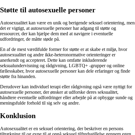
Støtte til autosexuelle personer
Autosexualitet kan være en unik og berigende seksuel orientering, men
det er vigtigt, at autosexuelle personer har adgang til støtte og
ressourcer, der kan hjælpe dem med at navigere i eventuelle
udfordringer, de måtte støde på.
En af de mest værdifulde former for støtte er at skabe et miljø, hvor
autosexualitet og andre ikke-heteronormative orienteringer er
anerkendt og accepteret. Dette kan omfatte inkluderende
seksualundervisning og rådgivning, LGBTQ+ -grupper og online
fællesskaber, hvor autosexuelle personer kan dele erfaringer og finde
støtte fra hinanden.
Derudover kan individuel terapi eller rådgivning også være nyttigt for
autosexuelle personer, der ønsker at udforske deres seksualitet,
håndtere eventuelle udfordringer eller arbejde på at opbygge sunde og
meningsfulde forhold til sig selv og andre.
Konklusion
Autosexualitet er en seksuel orientering, der beskriver en persons
tiltrækning til og evne til at opnå seksuel tilfredsstillelse gennem egen