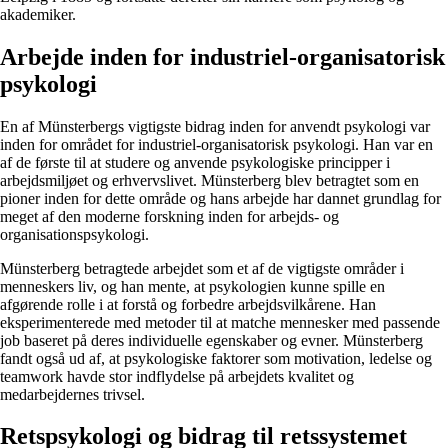
akademiker.
Arbejde inden for industriel-organisatorisk
psykologi
En af Münsterbergs vigtigste bidrag inden for anvendt psykologi var
inden for området for industriel-organisatorisk psykologi. Han var en
af de første til at studere og anvende psykologiske principper i
arbejdsmiljøet og erhvervslivet. Münsterberg blev betragtet som en
pioner inden for dette område og hans arbejde har dannet grundlag for
meget af den moderne forskning inden for arbejds- og
organisationspsykologi.
Münsterberg betragtede arbejdet som et af de vigtigste områder i
menneskers liv, og han mente, at psykologien kunne spille en
afgørende rolle i at forstå og forbedre arbejdsvilkårene. Han
eksperimenterede med metoder til at matche mennesker med passende
job baseret på deres individuelle egenskaber og evner. Münsterberg
fandt også ud af, at psykologiske faktorer som motivation, ledelse og
teamwork havde stor indflydelse på arbejdets kvalitet og
medarbejdernes trivsel.
Retspsykologi og bidrag til retssystemet