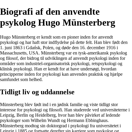
Biografi af den anvendte
psykolog Hugo Münsterberg
Hugo Münsterberg er kendt som en pioner inden for anvendt
psykologi og har haft stor indflydelse på dette felt. Han blev født den
1. juni 1863 i Gdańsk, Polen, og døde den 16. december 1916 i
Massachusetts, USA. Münsterberg var en tysk-amerikansk psykolog
og filosof, der bidrog til udviklingen af anvendt psykologi inden for
områder som industriel-organisatorisk psykologi, retspsykologi og
klinisk psykologi. Han er kendt for at have undersøgt, hvordan
principperne inden for psykologi kan anvendes praktisk og hjælpe
samfundet som helhed.
Tidligt liv og uddannelse
Münsterberg blev født ind i en jødisk familie og viste tidligt stor
interesse for psykologi og filosofi. Han studerede ved universiteterne i
Leipzig, Berlin og Heidelberg, hvor han blev påvirket af ledende
psykologer som Wilhelm Wundt og Hermann Ebbinghaus.
Münsterberg modtog sin doktorgrad i psykologi fra universitetet i
Leipzig i 1885 og fortsatte derefter sin karriere som psykolog og