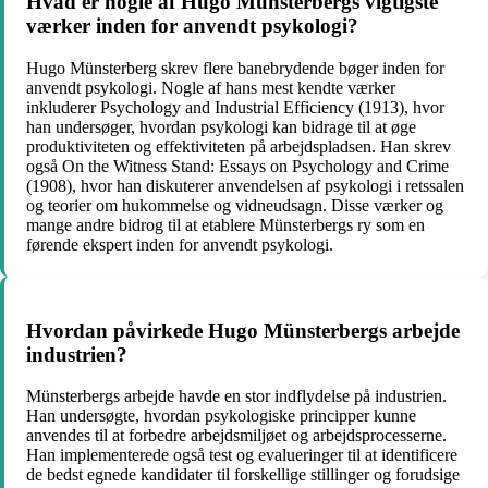
Hvad er nogle af Hugo Münsterbergs vigtigste
værker inden for anvendt psykologi?
Hugo Münsterberg skrev flere banebrydende bøger inden for
anvendt psykologi. Nogle af hans mest kendte værker
inkluderer Psychology and Industrial Efficiency (1913), hvor
han undersøger, hvordan psykologi kan bidrage til at øge
produktiviteten og effektiviteten på arbejdspladsen. Han skrev
også On the Witness Stand: Essays on Psychology and Crime
(1908), hvor han diskuterer anvendelsen af ​​psykologi i retssalen
og teorier om hukommelse og vidneudsagn. Disse værker og
mange andre bidrog til at etablere Münsterbergs ry som en
førende ekspert inden for anvendt psykologi.
Hvordan påvirkede Hugo Münsterbergs arbejde
industrien?
Münsterbergs arbejde havde en stor indflydelse på industrien.
Han undersøgte, hvordan psykologiske principper kunne
anvendes til at forbedre arbejdsmiljøet og arbejdsprocesserne.
Han implementerede også test og evalueringer til at identificere
de bedst egnede kandidater til forskellige stillinger og forudsige