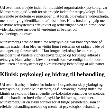
Ud over hans arbejde inden for industriel-organisatorisk psykologi var
Münsterberg også kendt for sit arbejde inden for retspsykologi. Han
anvendte psykologiske principper til at forstå og evaluere vidneudsagn,
memorering og identifikation af mistænkte. Hans forskning hjalp med
at styrke retssystemets effektivitet og retfærdighed ved at introducere
videnskabelige metoder til vurdering af beviser og
evalueringsprocesser.
Münsterbergs arbejde inden for retspsykologi var banebrydende på
mange måder. Han blev en vigtig figur i retssalen og rådgav både på
anklager- og forsvarssiden. Han brugte psykologiske teorier og
metoder til at vurdere vidners troværdighed og forudsige adfærd i
retssager. Hans arbejde blev anerkendt som væsentligt i at forbedre
kvaliteten af retssystemet og sikre retfærdig behandling af alle parter.
Klinisk psykologi og bidrag til behandling
Ud over sit arbejde inden for industriel-organisatorisk psykologi og
retspsykologi gjorde Münsterberg også betydelige bidrag inden for
klinisk psykologi. Han anvendte psykologiske principper og metoder
til at behandle en bred vifte af psykiske lidelser og problemer.
Münsterberg var en stærk fortaler for at bruge psykoterapi som en
effektiv behandlingsmetode og mente, at psykologisk behandling