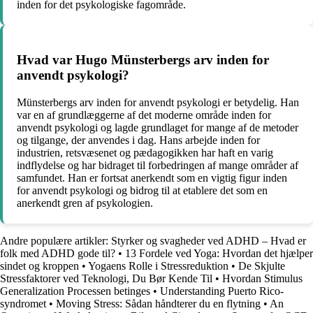
inden for det psykologiske fagområde.
Hvad var Hugo Münsterbergs arv inden for
anvendt psykologi?
Münsterbergs arv inden for anvendt psykologi er betydelig. Han
var en af grundlæggerne af det moderne område inden for
anvendt psykologi og lagde grundlaget for mange af de metoder
og tilgange, der anvendes i dag. Hans arbejde inden for
industrien, retsvæsenet og pædagogikken har haft en varig
indflydelse og har bidraget til forbedringen af ​​mange områder af
samfundet. Han er fortsat anerkendt som en vigtig figur inden
for anvendt psykologi og bidrog til at etablere det som en
anerkendt gren af ​​psykologien.
Andre populære artikler:
Styrker og svagheder ved ADHD – Hvad er
folk med ADHD gode til?
•
13 Fordele ved Yoga: Hvordan det hjælper
sindet og kroppen
•
Yogaens Rolle i Stressreduktion
•
De Skjulte
Stressfaktorer ved Teknologi, Du Bør Kende Til
•
Hvordan Stimulus
Generalization Processen betinges
•
Understanding Puerto Rico-
syndromet
•
Moving Stress: Sådan håndterer du en flytning
•
An