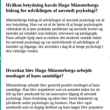
Hvilken betydning havde Hugo Münsterbergs
bidrag for udviklingen af anvendt psykologi?
Münsterbergs bidrag til udviklingen af anvendt psykologi var af
stor betydning. Han var en af de første til at bruge psykologisk
videnskab til at løse praktiske problemer og anvende teorier og
metoder på områder som industri, retsvæsen og pædagogik.
Hans arbejde hjalp med at etablere det moderne område inden
for anvendt psykologi og var medvirkende til udviklingen af
metoder og tilgange, der anvendes i dag til at bruge psykologi i
den virkelige verden.
Hvordan blev Hugo Münsterbergs arbejde
modtaget af hans samtidige?
Münsterbergs arbejde blev generelt positivt modtaget af hans
samtidige. Han blev respekteret som en autoritet inden for sit
felt og blev anerkendt for sin innovative tilgang til anvendt
psykologi. Hans forskning og ideer blev bredt diskuteret og
påvirkede andre psykologer og forskere. Han blev også
anerkendt som en dygtig skribent og hans bøger blev populære