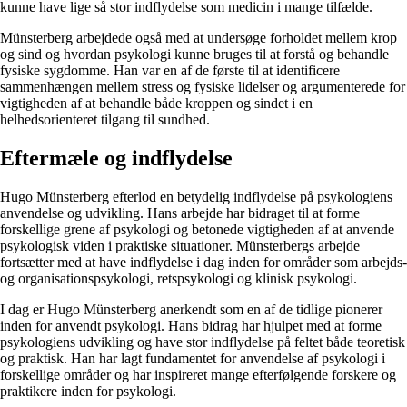
kunne have lige så stor indflydelse som medicin i mange tilfælde.
Münsterberg arbejdede også med at undersøge forholdet mellem krop
og sind og hvordan psykologi kunne bruges til at forstå og behandle
fysiske sygdomme. Han var en af de første til at identificere
sammenhængen mellem stress og fysiske lidelser og argumenterede for
vigtigheden af at behandle både kroppen og sindet i en
helhedsorienteret tilgang til sundhed.
Eftermæle og indflydelse
Hugo Münsterberg efterlod en betydelig indflydelse på psykologiens
anvendelse og udvikling. Hans arbejde har bidraget til at forme
forskellige grene af psykologi og betonede vigtigheden af at anvende
psykologisk viden i praktiske situationer. Münsterbergs arbejde
fortsætter med at have indflydelse i dag inden for områder som arbejds-
og organisationspsykologi, retspsykologi og klinisk psykologi.
I dag er Hugo Münsterberg anerkendt som en af de tidlige pionerer
inden for anvendt psykologi. Hans bidrag har hjulpet med at forme
psykologiens udvikling og have stor indflydelse på feltet både teoretisk
og praktisk. Han har lagt fundamentet for anvendelse af psykologi i
forskellige områder og har inspireret mange efterfølgende forskere og
praktikere inden for psykologi.