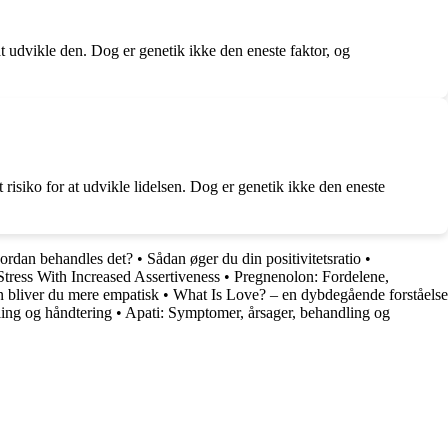
at udvikle den. Dog er genetik ikke den eneste faktor, og
siko for at udvikle lidelsen. Dog er genetik ikke den eneste
ordan behandles det?
•
Sådan øger du din positivitetsratio
•
tress With Increased Assertiveness
•
Pregnenolon: Fordelene,
 bliver du mere empatisk
•
What Is Love? – en dybdegående forståelse
ing og håndtering
•
Apati: Symptomer, årsager, behandling og