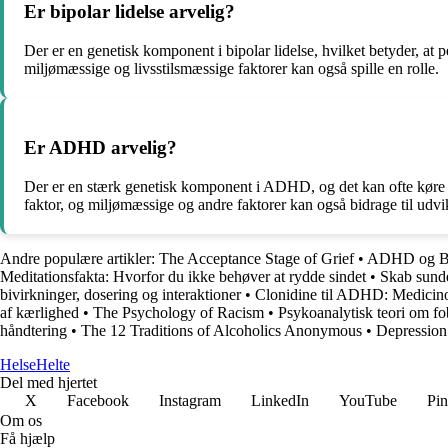
Er bipolar lidelse arvelig?
Der er en genetisk komponent i bipolar lidelse, hvilket betyder, at 
miljømæssige og livsstilsmæssige faktorer kan også spille en rolle.
Er ADHD arvelig?
Der er en stærk genetisk komponent i ADHD, og det kan ofte køre i
faktor, og miljømæssige og andre faktorer kan også bidrage til ud
Andre populære artikler:
The Acceptance Stage of Grief
•
ADHD og Bin
Meditationsfakta: Hvorfor du ikke behøver at rydde sindet
•
Skab sunde
bivirkninger, dosering og interaktioner
•
Clonidine til ADHD: Medicino
af kærlighed
•
The Psychology of Racism
•
Psykoanalytisk teori om fo
håndtering
•
The 12 Traditions of Alcoholics Anonymous
•
Depression 
Helse
Helte
Del med hjertet
X
Facebook
Instagram
LinkedIn
YouTube
Pin
Om os
Få hjælp