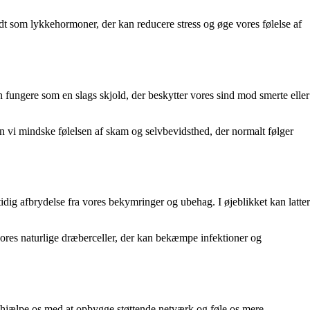
endt som lykkehormoner, der kan reducere stress og øge vores følelse af
 fungere som en slags skjold, der beskytter vores sind mod smerte eller
an vi mindske følelsen af skam og selvbevidsthed, der normalt følger
tidig afbrydelse fra vores bekymringer og ubehag. I øjeblikket kan latter
 vores naturlige dræberceller, der kan bekæmpe infektioner og
kan hjælpe os med at opbygge støttende netværk og føle os mere