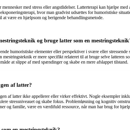
for mennesker med stress eller angstlidelser. Latterterapi kan hjælpe med
ksponeringsterapi, hvor man gradvist udsættes for humoristiske situatio
i til at være en hjælpsom og berigende behandlingsmetode.
estringsteknik og bruge latter som en mestringsteknik
de humoristiske elementer eller perspektiver i svære eller stressende 
estringsteknik er mere specifikt relateret til at bruge selve latteren so
en måde at slippe af med spændinger og skabe en mere afslappet tilstand.
gen af latter?
en af latter ikke appellerer eller virker effektivt. Nogle eksempler inkl
gulere stressniveauet og skabe fokus. Problemløsning og kognitiv omstr
er og familie, være en værdifuld ressource, når man har brug for hjælp o
r som en mestringsteknik?