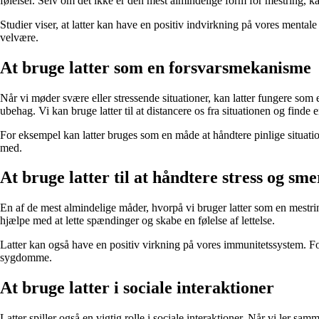
følelser. Selv om det ikke er den mest almindelige form for mestring, k
Studier viser, at latter kan have en positiv indvirkning på vores mental
velvære.
At bruge latter som en forsvarsmekanisme
Når vi møder svære eller stressende situationer, kan latter fungere so
ubehag. Vi kan bruge latter til at distancere os fra situationen og finde e
For eksempel kan latter bruges som en måde at håndtere pinlige situatio
med.
At bruge latter til at håndtere stress og sme
En af de mest almindelige måder, hvorpå vi bruger latter som en mestring
hjælpe med at lette spændinger og skabe en følelse af lettelse.
Latter kan også have en positiv virkning på vores immunitetssystem. For
sygdomme.
At bruge latter i sociale interaktioner
Latter spiller også en vigtig rolle i sociale interaktioner. Når vi ler 