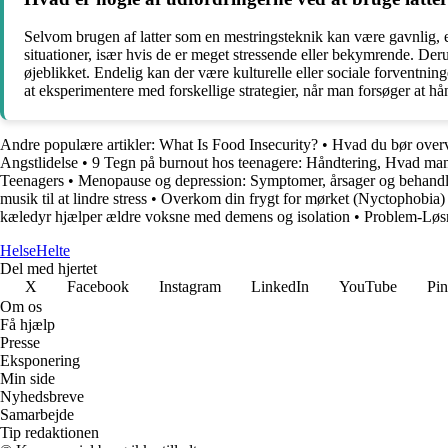
Selvom brugen af latter som en mestringsteknik kan være gavnlig, er
situationer, især hvis de er meget stressende eller bekymrende. Derud
øjeblikket. Endelig kan der være kulturelle eller sociale forventnin
at eksperimentere med forskellige strategier, når man forsøger at hån
Andre populære artikler:
What Is Food Insecurity?
•
Hvad du bør overve
Angstlidelse
•
9 Tegn på burnout hos teenagere: Håndtering, Hvad man
Teenagers
•
Menopause og depression: Symptomer, årsager og behand
musik til at lindre stress
•
Overkom din frygt for mørket (Nyctophobia)
kæledyr hjælper ældre voksne med demens og isolation
•
Problem-Løsn
Helse
Helte
Del med hjertet
X
Facebook
Instagram
LinkedIn
YouTube
Pin
Om os
Få hjælp
Presse
Eksponering
Min side
Nyhedsbreve
Samarbejde
Tip redaktionen