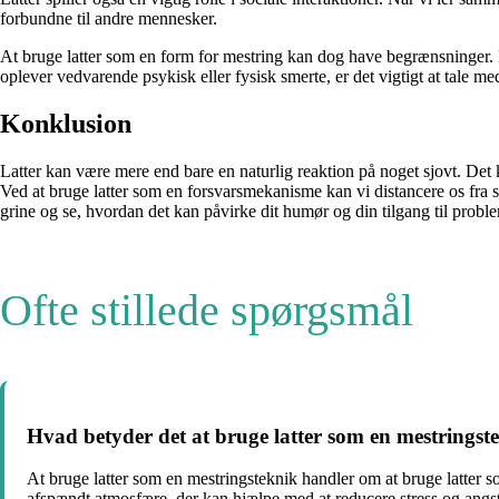
forbundne til andre mennesker.
At bruge latter som en form for mestring kan dog have begrænsninger. Det
oplever vedvarende psykisk eller fysisk smerte, er det vigtigt at tale me
Konklusion
Latter kan være mere end bare en naturlig reaktion på noget sjovt. Det 
Ved at bruge latter som en forsvarsmekanisme kan vi distancere os fra sme
grine og se, hvordan det kan påvirke dit humør og din tilgang til probl
Ofte stillede spørgsmål
Hvad betyder det at bruge latter som en mestringst
At bruge latter som en mestringsteknik handler om at bruge latter som
afspændt atmosfære, der kan hjælpe med at reducere stress og angst