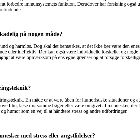
n, samt forbedre immunsystemets funktion. Derudover har forskning også u
lbefindende.
 skadelig på nogen måde?
 sund og harmløs. Dog skal det bemærkes, at det ikke bør være den enest
nde eller ineffektiv. Der kan også være individuelle forskelle, og nogl
igtigt at være opmærksom på ens egne grænser og at forsøge forskellige st
ringsteknik?
ingsteknik. En måde er at være åben for humoristiske situationer og at fo
sjove film, læse morsomme bøger eller være omgivet af mennesker, der få
r og humor som en vej til at håndtere stress og andre udfordringer.
nesker med stress eller angstlidelser?