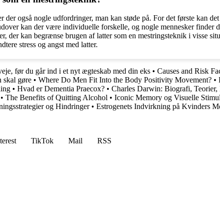
 der også nogle udfordringer, man kan støde på. For det første kan det v
over kan der være individuelle forskelle, og nogle mennesker finder det s
ger, der kan begrænse brugen af latter som en mestringsteknik i visse si
dtere stress og angst med latter.
je, før du går ind i et nyt ægteskab med din eks
•
Causes and Risk Fac
 skal gøre
•
Where Do Men Fit Into the Body Positivity Movement?
•
ling
•
Hvad er Dementia Praecox?
•
Charles Darwin: Biografi, Teorier,
•
The Benefits of Quitting Alcohol
•
Iconic Memory og Visuelle Stimul
ingsstrategier og Hindringer
•
Estrogenets Indvirkning på Kvinders M
terest
TikTok
Mail
RSS