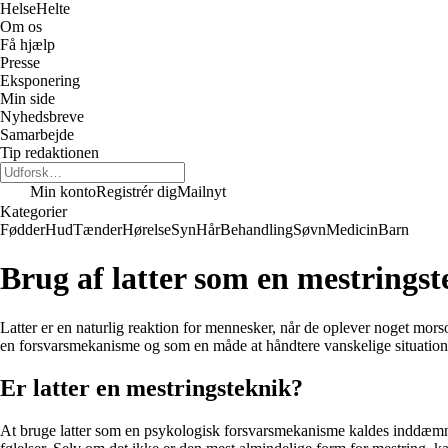
Helse
Helte
Om os
Få hjælp
Presse
Eksponering
Min side
Nyhedsbreve
Samarbejde
Tip redaktionen
Min konto
Registrér dig
Mailnyt
Kategorier
Fødder
Hud
Tænder
Hørelse
Syn
Hår
Behandling
Søvn
Medicin
Barn
Brug af latter som en mestringst
Latter er en naturlig reaktion for mennesker, når de oplever noget morso
en forsvarsmekanisme og som en måde at håndtere vanskelige situation
Er latter en mestringsteknik?
At bruge latter som en psykologisk forsvarsmekanisme kaldes inddæmnin