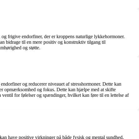
l og frigive endorfiner, der er kroppens naturlige lykkehormoner.
n bidrage til en mere positiv og konstruktiv tilgang til
amhørighed og støtte.
r endorfiner og reducerer niveauet af stresshormoner. Dette kan
ræver opmærksomhed og fokus. Dette kan hjælpe med at skifte
til for følelser og spændinger, hvilket kan føre til en lettelse af
er kan have positive virkninger på både fysisk og mental sundhed.