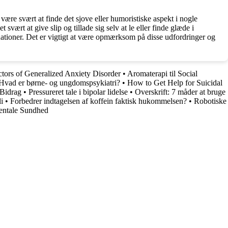
ære svært at finde det sjove eller humoristiske aspekt i nogle
vært at give slip og tillade sig selv at le eller finde glæde i
tuationer. Det er vigtigt at være opmærksom på disse udfordringer og
tors of Generalized Anxiety Disorder
•
Aromaterapi til Social
Hvad er børne- og ungdomspsykiatri?
•
How to Get Help for Suicidal
 Bidrag
•
Pressureret tale i bipolar lidelse
•
Overskrift: 7 måder at bruge
i
•
Forbedrer indtagelsen af koffein faktisk hukommelsen?
•
Robotiske
entale Sundhed