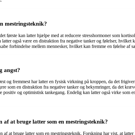
en mestringsteknik?
 det første kan latter hjælpe med at reducere stresshormoner som kortiso
tter også være en distraktion fra negative tanker og følelser, hvilket ka
kabe forbindelse mellem mennesker, hvilket kan fremme en følelse af s
g angst?
rst og fremmest har latter en fysisk virkning på kroppen, da det frigive
ngere som en distraktion fra negative tanker og bekymringer, da det k
itiv og optimistisk tankegang. Endelig kan latter også virke som en ven
n af at bruge latter som en mestringsteknik?
n af at bruge latter som en mestringsteknik. Forskning har vist, at latt