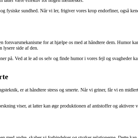
an latter være effektiv for nogen mennesker.
e og fysiske sundhed. Når vi ler, frigiver vores krop endorfiner, også k
m en forsvarsmekanisme for at hjælpe os med at håndtere dem. Humor kan
n lysere side af den.
ner på. Ved at le ad os selv og finde humor i vores fejl og svagheder k
rte
steknik, er at håndtere stress og smerte. Når vi griner, får vi en midler
skning viser, at latter kan øge produktionen af antistoffer og aktivere
sammen med andre, skaber vi forbindelser og styrker relationerne. Dette 