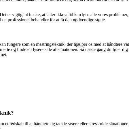
 er vigtigt at huske, at latter ikke altid kan løse alle vores problemer,
d en professionel behandler for at få den nødvendige støtte.
kan fungere som en mestringsteknik, der hjælper os med at håndtere vans
rte og finde en lysere side af situationen. Så næste gang du føler dig st
emet.
eknik?
 et redskab til at håndtere og tackle svære eller stressfulde situationer
.