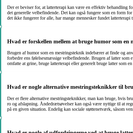
Der er beviser for, at latterterapi kan være en effektiv behandling 
det generelle velbefindende. Det kan også fungere som en form for e
det ikke fungerer for alle, har mange mennesker fundet latterterap
Hvad er forskellen mellem at bruge humor som en m
Brugen af humor som en mestringsteknik indebærer at finde og anven
forbedre ens følelsesmæssige velbefindende. Brugen af latter som en m
omfatte at grine, bruge latterterapi eller generelt bruge latter som 
Hvad er nogle alternative mestringsteknikker til bru
Der er flere alternative mestringsteknikker, man kan bruge, hvis brug
ro og afslapning. Åndedrætsøvelser kan også være nyttige til at re
på en given situation. Endelig kan sociale støttenetværk, såsom venn
Hvad er nogle af udfordringerne ved at bruge latte