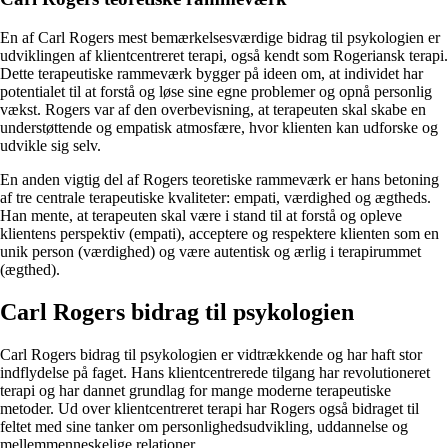
En af Carl Rogers mest bemærkelsesværdige bidrag til psykologien er
udviklingen af klientcentreret terapi, også kendt som Rogeriansk terapi.
Dette terapeutiske rammeværk bygger på ideen om, at individet har
potentialet til at forstå og løse sine egne problemer og opnå personlig
vækst. Rogers var af den overbevisning, at terapeuten skal skabe en
understøttende og empatisk atmosfære, hvor klienten kan udforske og
udvikle sig selv.
En anden vigtig del af Rogers teoretiske rammeværk er hans betoning
af tre centrale terapeutiske kvaliteter: empati, værdighed og ægtheds.
Han mente, at terapeuten skal være i stand til at forstå og opleve
klientens perspektiv (empati), acceptere og respektere klienten som en
unik person (værdighed) og være autentisk og ærlig i terapirummet
(ægthed).
Carl Rogers bidrag til psykologien
Carl Rogers bidrag til psykologien er vidtrækkende og har haft stor
indflydelse på faget. Hans klientcentrerede tilgang har revolutioneret
terapi og har dannet grundlag for mange moderne terapeutiske
metoder. Ud over klientcentreret terapi har Rogers også bidraget til
feltet med sine tanker om personlighedsudvikling, uddannelse og
mellemmenneskelige relationer.