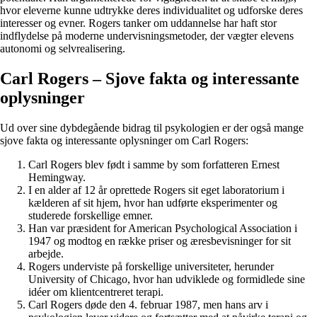
hvor eleverne kunne udtrykke deres individualitet og udforske deres
interesser og evner. Rogers tanker om uddannelse har haft stor
indflydelse på moderne undervisningsmetoder, der vægter elevens
autonomi og selvrealisering.
Carl Rogers – Sjove fakta og interessante
oplysninger
Ud over sine dybdegående bidrag til psykologien er der også mange
sjove fakta og interessante oplysninger om Carl Rogers:
Carl Rogers blev født i samme by som forfatteren Ernest
Hemingway.
I en alder af 12 år oprettede Rogers sit eget laboratorium i
kælderen af sit hjem, hvor han udførte eksperimenter og
studerede forskellige emner.
Han var præsident for American Psychological Association i
1947 og modtog en række priser og æresbevisninger for sit
arbejde.
Rogers underviste på forskellige universiteter, herunder
University of Chicago, hvor han udviklede og formidlede sine
idéer om klientcentreret terapi.
Carl Rogers døde den 4. februar 1987, men hans arv i