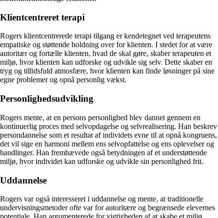
Klientcentreret terapi
Rogers klientcentrerede terapi tilgang er kendetegnet ved terapeutens
empatiske og støttende holdning over for klienten. I stedet for at være
autoritær og fortælle klienten, hvad de skal gøre, skaber terapeuten et
miljø, hvor klienten kan udforske og udvikle sig selv. Dette skaber en
tryg og tillidsfuld atmosfære, hvor klienten kan finde løsninger på sine
egne problemer og opnå personlig vækst.
Personlighedsudvikling
Rogers mente, at en persons personlighed blev dannet gennem en
kontinuerlig proces med selvopdagelse og selvrealisering. Han beskrev
persondannelse som et resultat af individets evne til at opnå kongruens,
det vil sige en harmoni mellem ens selvopfattelse og ens oplevelser og
handlinger. Han fremhævede også betydningen af et understøttende
miljø, hvor individet kan udforske og udvikle sin personlighed frit.
Uddannelse
Rogers var også interesseret i uddannelse og mente, at traditionelle
undervisningsmetoder ofte var for autoritære og begrænsede elevernes
potentiale. Han argumenterede for vigtigheden af at skabe et miljø,