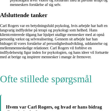
psykologien lever videre og fortsætter med at påvirke terapi og
menneskers forståelse af sig selv.
Afsluttende tanker
Carl Rogers var en betydningsfuld psykolog, hvis arbejde har haft en
langvarig indflydelse på terapi og psykologi som helhed. Hans
klientcentrerede tilgang har hjulpet utallige mennesker med at opnå
personlig vækst og selvrealisering. Gennem sit arbejde har han
bidraget til vores forståelse af personlighedsudvikling, uddannelse og
mellemmenneskelige relationer. Carl Rogers vil forblive en
indflydelsesrig figur inden for psykologien, og hans ideer vil fortsætte
med at berige og inspirere mennesker i mange år fremover.
Ofte stillede spørgsmål
Hvem var Carl Rogers, og hvad er hans bidrag