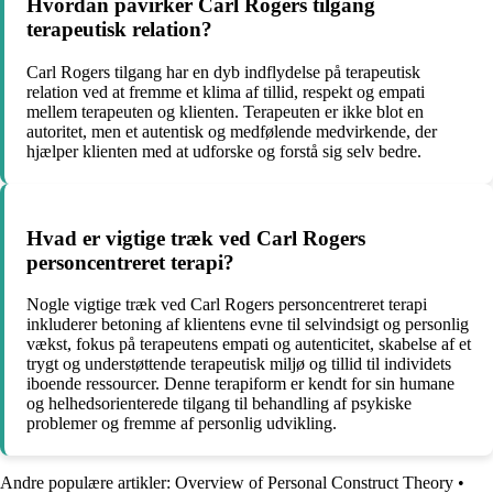
Hvordan påvirker Carl Rogers tilgang
terapeutisk relation?
Carl Rogers tilgang har en dyb indflydelse på terapeutisk
relation ved at fremme et klima af tillid, respekt og empati
mellem terapeuten og klienten. Terapeuten er ikke blot en
autoritet, men et autentisk og medfølende medvirkende, der
hjælper klienten med at udforske og forstå sig selv bedre.
Hvad er vigtige træk ved Carl Rogers
personcentreret terapi?
Nogle vigtige træk ved Carl Rogers personcentreret terapi
inkluderer betoning af klientens evne til selvindsigt og personlig
vækst, fokus på terapeutens empati og autenticitet, skabelse af et
trygt og understøttende terapeutisk miljø og tillid til individets
iboende ressourcer. Denne terapiform er kendt for sin humane
og helhedsorienterede tilgang til behandling af psykiske
problemer og fremme af personlig udvikling.
Andre populære artikler:
Overview of Personal Construct Theory
•