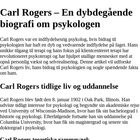
Carl Rogers – En dybdegående
biografi om psykologen
Carl Rogers var en indflydelsesrig psykolog, hvis bidrag til
psykologien har haft en dyb og vedvarende indflydelse på faget. Hans
unikke tilgang til terapi og hans fokus på klientcentreret terapi har
revolutioneret psykoterapi og har hjulpet utallige mennesker med at
opnå personlig vækst og selvrealisering. Denne artikel vil udforske
Carl Rogers liv, hans bidrag til psykologien og nogle spændende fakta
om ham.
Carl Rogers tidlige liv og uddannelse
Carl Rogers blev født den 8. januar 1902 i Oak Park, Illinois. Han
udviste tidligt interesse for psykologi og begyndte sin akademiske rejse
ved University of Wisconsin-Madison, hvor han fik sin bachelorgrad i
historie og psykologi. Efterfølgende fortsatte han sin uddannelse på
Columbia University, hvor han fik sin magistergrad og senere sin
doktorgrad i psykologi.
Carl Rogers teoretiske rammeværk