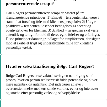
personcentrerede terapi?
Carl Rogers personcentrerede terapi er baseret på tre
grundlæggende principper: 1) Empati – terapeuten skal være i
stand til at forstå og føle med klientens perspektiv; 2) Uægte
positivitet – terapeuten udsender betingelsesløs accept og
positivitet over for klienten; 3) Ægthed – terapeuten skal være
autentisk og ærlig i forhold til deres egne følelser og erfaringer.
Disse principper danner grundlaget for terapiformen, der sigter
mod at skabe et trygt og understøttende miljø for klientens
personlige vækst.
Hvad er selvaktualisering ifølge Carl Rogers?
Ifølge Carl Rogers er selvaktualisering en naturlig og sund
proces, hvor en person realiserer sit fulde potentiale og bliver
mere autentisk og autentisk. Det indebærer at leve i
overensstemmelse med ens sande værdier, evner og interesser
og stræbe efter personlig vækst og selvopfyldelse.