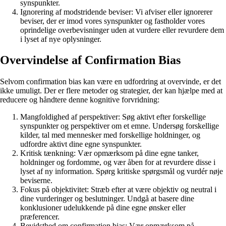
synspunkter.
Ignorering af modstridende beviser: Vi afviser eller ignorerer
beviser, der er imod vores synspunkter og fastholder vores
oprindelige overbevisninger uden at vurdere eller revurdere dem
i lyset af nye oplysninger.
Overvindelse af Confirmation Bias
Selvom confirmation bias kan være en udfordring at overvinde, er det
ikke umuligt. Der er flere metoder og strategier, der kan hjælpe med at
reducere og håndtere denne kognitive forvridning:
Mangfoldighed af perspektiver: Søg aktivt efter forskellige
synspunkter og perspektiver om et emne. Undersøg forskellige
kilder, tal med mennesker med forskellige holdninger, og
udfordre aktivt dine egne synspunkter.
Kritisk tænkning: Vær opmærksom på dine egne tanker,
holdninger og fordomme, og vær åben for at revurdere disse i
lyset af ny information. Spørg kritiske spørgsmål og vurdér nøje
beviserne.
Fokus på objektivitet: Stræb efter at være objektiv og neutral i
dine vurderinger og beslutninger. Undgå at basere dine
konklusioner udelukkende på dine egne ønsker eller
præferencer.
Bevidsthed om confirmation bias: Vær opmærksom på