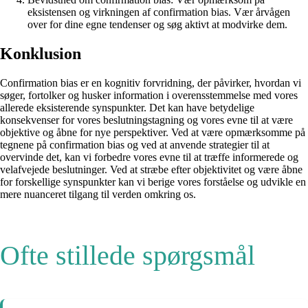
eksistensen og virkningen af confirmation bias. Vær årvågen
over for dine egne tendenser og søg aktivt at modvirke dem.
Konklusion
Confirmation bias er en kognitiv forvridning, der påvirker, hvordan vi
søger, fortolker og husker information i overensstemmelse med vores
allerede eksisterende synspunkter. Det kan have betydelige
konsekvenser for vores beslutningstagning og vores evne til at være
objektive og åbne for nye perspektiver. Ved at være opmærksomme på
tegnene på confirmation bias og ved at anvende strategier til at
overvinde det, kan vi forbedre vores evne til at træffe informerede og
velafvejede beslutninger. Ved at stræbe efter objektivitet og være åbne
for forskellige synspunkter kan vi berige vores forståelse og udvikle en
mere nuanceret tilgang til verden omkring os.
Ofte stillede spørgsmål