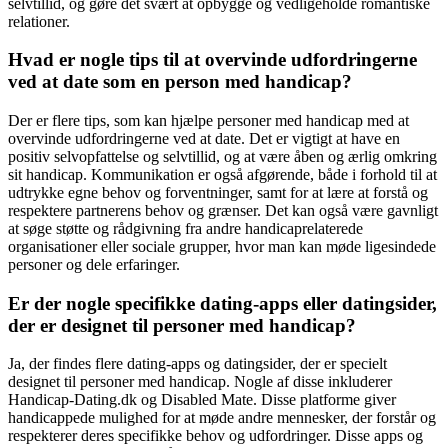
selvtillid, og gøre det svært at opbygge og vedligeholde romantiske
relationer.
Hvad er nogle tips til at overvinde udfordringerne
ved at date som en person med handicap?
Der er flere tips, som kan hjælpe personer med handicap med at
overvinde udfordringerne ved at date. Det er vigtigt at have en
positiv selvopfattelse og selvtillid, og at være åben og ærlig omkring
sit handicap. Kommunikation er også afgørende, både i forhold til at
udtrykke egne behov og forventninger, samt for at lære at forstå og
respektere partnerens behov og grænser. Det kan også være gavnligt
at søge støtte og rådgivning fra andre handicaprelaterede
organisationer eller sociale grupper, hvor man kan møde ligesindede
personer og dele erfaringer.
Er der nogle specifikke dating-apps eller datingsider,
der er designet til personer med handicap?
Ja, der findes flere dating-apps og datingsider, der er specielt
designet til personer med handicap. Nogle af disse inkluderer
Handicap-Dating.dk og Disabled Mate. Disse platforme giver
handicappede mulighed for at møde andre mennesker, der forstår og
respekterer deres specifikke behov og udfordringer. Disse apps og