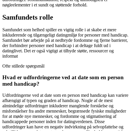
nøgleelementer i et sundt og støttende forhold.
Samfundets rolle
Samfundet som helhed spiller en vigtig rolle i at skabe et mere
inkluderende og tilgængeligt datingmiljø for personer med handicap.
Samfundet bør arbejde på at nedbryde fordomme og fjerne barrierer,
der forhindrer personer med handicap i at deltage fuldt ud i
datinglivet. Det er også vigtigt at tilbyde støtte, ressourcer og
informat
Ofte stillede spørgsmål
Hvad er udfordringerne ved at date som en person
med handicap?
Udfordringerne ved at date som en person med handicap kan variere
afhængigt af typen og graden af handicap. Nogle af de mest
almindelige udfordringer inkluderer manglende forståelse og
misforståelser fra andre mennesker, begrænsede fysiske muligheder
for at møde nye mennesker, og fordomme og stigmatisering af
handicappede personer inden for datingverdenen. Disse
udfordringer kan have en negativ indvirkning på selvopfattelse og