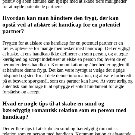
positiv og åben attitude kan hjælpe med at skabe flere muligheder
for at møde potentielle partnere.
Hvordan kan man håndtere den frygt, der kan
opstå ved at afsløre sit handicap for en potentiel
partner?
Frygten for at afsløre ens handicap for en potentiel partner er en
fælles oplevelse for mange mennesker med handicap. Det er vigtigt
at huske, at ens handicap ikke definerer en som person, og at ægte
kærlighed og accept indebærer at elske en person for, hvem de er,
herunder deres handicap. Kommunikation og åbenhed er nøglen til
at håndtere denne frygt. Det kan være nyttigt at vælge det rigtige
tidspunkt og sted for at dele denne information, og at være forberedt
på at besvare spørgsmål, som ens partner kan have. At være ærlig og
autentisk kan bidrage til at opbygge et solidt fundament for ægte
forståelse og accept.
Hvad er nogle tips til at skabe en sund og
bæredygtig romantisk relation som en person med
handicap?
Der er flere tips til at skabe en sund og bæredygtig romantisk
relation som en person med handicap. Kommunikation er afgørende,