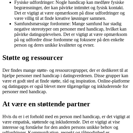
Fysiske udfordringer: Nogle handicap kan medføre fysiske
begrænsninger, der kan påvirke intimitet og fysisk kontakt.
Det er vigtigt at være opmærksom på disse udfordringer og
være villig til at finde kreative løsninger sammen.
Samfundsmæssige fordomme: Mange samfund har stadig
negative stereotyper om personer med handicap, hvilket kan
påvirke datingoplevelsen. Det er vigtigt at være opmærksom
på og udfordre disse fordomme og fokusere på den enkelte
person og deres unikke kvaliteter og evner.
Støtte og ressourcer
Der findes mange støtte- og ressourcegrupper, der er dedikeret til at
hjælpe personer med handicap i datingverdenen. Disse grupper kan
være et godt sted at finde støtte, råd og inspiration. Online-platforme
og datingapps er også blevet mere tilgængelige og inkluderende for
personer med handicap.
At være en støttende partner
Hvis du er i et forhold med en person med handicap, er det vigtigt at
være empatisk, støttende og inkluderende. Det er vigtigt at vise
interesse og forståelse for den anden persons unikke behov og
udfordringer. Kommunikation, respekt og tålmodighed er