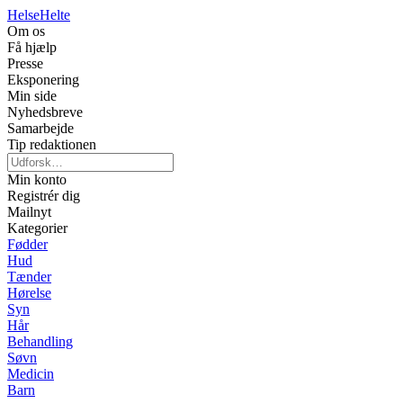
Helse
Helte
Om os
Få hjælp
Presse
Eksponering
Min side
Nyhedsbreve
Samarbejde
Tip redaktionen
Min konto
Registrér dig
Mailnyt
Kategorier
Fødder
Hud
Tænder
Hørelse
Syn
Hår
Behandling
Søvn
Medicin
Barn