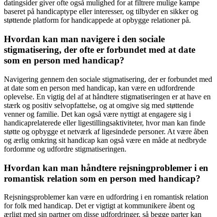
datingsider giver ofte også mulighed for at filtrere mulige kampe
baseret på handicaptype eller interesser, og tilbyder en sikker og
støttende platform for handicappede at opbygge relationer på.
Hvordan kan man navigere i den sociale
stigmatisering, der ofte er forbundet med at date
som en person med handicap?
Navigering gennem den sociale stigmatisering, der er forbundet med
at date som en person med handicap, kan være en udfordrende
oplevelse. En vigtig del af at håndtere stigmatiseringen er at have en
stærk og positiv selvopfattelse, og at omgive sig med støttende
venner og familie. Det kan også være nyttigt at engagere sig i
handicaprelaterede eller ligestillingsaktiviteter, hvor man kan finde
støtte og opbygge et netværk af ligesindede personer. At være åben
og ærlig omkring sit handicap kan også være en måde at nedbryde
fordomme og udfordre stigmatiseringen.
Hvordan kan man håndtere rejsningproblemer i en
romantisk relation som en person med handicap?
Rejsningsproblemer kan være en udfordring i en romantisk relation
for folk med handicap. Det er vigtigt at kommunikere åbent og
ærligt med sin partner om disse udfordringer, så begge parter kan