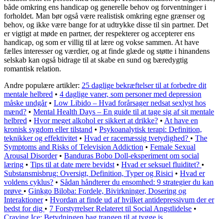
både omkring ens handicap og generelle behov og forventninger i
forholdet. Man bør også være realistisk omkring egne grænser og
behov, og ikke være bange for at udtrykke disse til sin partner. Det
er vigtigt at møde en partner, der respekterer og accepterer ens
handicap, og som er villig til at lære og vokse sammen. At have
fælles interesser og værdier, og at finde glæde og støtte i hinandens
selskab kan også bidrage til at skabe en sund og bæredygtig
romantisk relation.
Andre populære artikler:
25 daglige bekræftelser til at forbedre dit
mentale helbred
•
4 daglige vaner, som personer med depression
måske undgår
•
Low Libido – Hvad forårsager nedsat sexlyst hos
mænd?
•
Mental Health Days – En guide til at tage sig af sit mentale
helbred
•
Hvor meget alkohol er sikkert at drikke?
•
At have en
kronisk sygdom eller tilstand
•
Psykoanalytisk terapi: Definition,
teknikker og effektivitet
•
Hvad er racemæssig tvetydighed?
•
The
Symptoms and Risks of Television Addiction
•
Female Sexual
Arousal Disorder
•
Banduras Bobo Doll-eksperiment om social
læring
•
Tips til at date mere bevidst
•
Hvad er seksuel fluiditet?
•
Substansmisbrug: Oversigt, Definition, Typer og Risici
•
Hvad er
voldens cyklus?
•
Sådan håndterer du ensomhed: 9 strategier du kan
prøve
•
Ginkgo Biloba: Fordele, Bivirkninger, Dosering og
Interaktioner
•
Hvordan at finde ud af hvilket antidepressivum der er
bedst for dig
•
7 Forstyrrelser Relateret til Social Angstlidelse
•
Craving Ice: Betydningen bag trangen til at tygge is