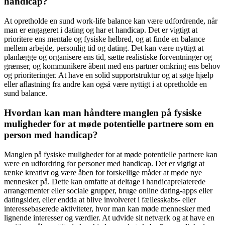
handicap?
At opretholde en sund work-life balance kan være udfordrende, når
man er engageret i dating og har et handicap. Det er vigtigt at
prioritere ens mentale og fysiske helbred, og at finde en balance
mellem arbejde, personlig tid og dating. Det kan være nyttigt at
planlægge og organisere ens tid, sætte realistiske forventninger og
grænser, og kommunikere åbent med ens partner omkring ens behov
og prioriteringer. At have en solid supportstruktur og at søge hjælp
eller aflastning fra andre kan også være nyttigt i at opretholde en
sund balance.
Hvordan kan man håndtere manglen på fysiske
muligheder for at møde potentielle partnere som en
person med handicap?
Manglen på fysiske muligheder for at møde potentielle partnere kan
være en udfordring for personer med handicap. Det er vigtigt at
tænke kreativt og være åben for forskellige måder at møde nye
mennesker på. Dette kan omfatte at deltage i handicaprelaterede
arrangementer eller sociale grupper, bruge online dating-apps eller
datingsider, eller endda at blive involveret i fællesskabs- eller
interessebaserede aktiviteter, hvor man kan møde mennesker med
lignende interesser og værdier. At udvide sit netværk og at have en