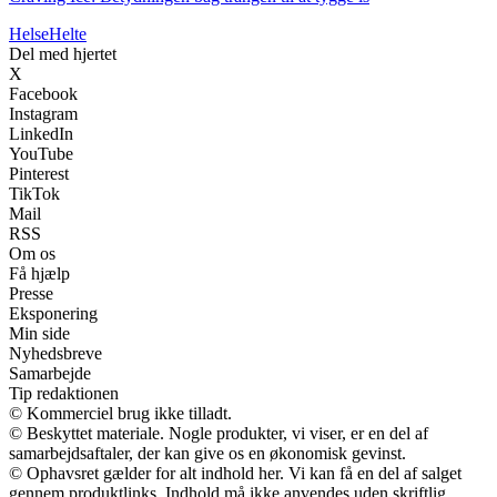
Helse
Helte
Del med hjertet
X
Facebook
Instagram
LinkedIn
YouTube
Pinterest
TikTok
Mail
RSS
Om os
Få hjælp
Presse
Eksponering
Min side
Nyhedsbreve
Samarbejde
Tip redaktionen
© Kommerciel brug ikke tilladt.
© Beskyttet materiale. Nogle produkter, vi viser, er en del af
samarbejdsaftaler, der kan give os en økonomisk gevinst.
© Ophavsret gælder for alt indhold her. Vi kan få en del af salget
gennem produktlinks. Indhold må ikke anvendes uden skriftlig