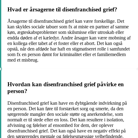
Hvad er årsagerne til disenfranchised grief?
Årsagerne til disenfranchised grief kan være forskellige. Det
kan skyldes sociale tabuer som fx at miste en partner af samme
køn, ægteskabsproblemer som skilsmisse eller utroskab eller
endda døden af et kæledyr. Andre årsager kan være mobning af
en kollega eller tabet af et foster eller et abort. Det kan også
opstå, når den afdøde har haft en stigmatiseret rolle i samfundet
som fx en person dømt for kriminalitet eller et familiemedlem
med et misbrug.
Hvordan kan disenfranchised grief påvirke en
person?
Disenfranchised grief kan have en dybtgående indvirkning på
en person. Det kan føre til forstærket sorg og smerte, da den
sørgerende mangler den sociale støtte og anerkendelse, som
normalt er til stede efter en loss. Det kan resultere i isolation,
afvisning og følelser af ensomhed for dem, der oplever
disenfranchised grief. Det kan også have en negativ effekt på
den sørgerendes mentale og følelsesmæssige velbefindende.