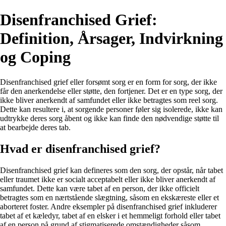
Disenfranchised Grief:
Definition, Årsager, Indvirkning
og Coping
Disenfranchised grief eller forsømt sorg er en form for sorg, der ikke
får den anerkendelse eller støtte, den fortjener. Det er en type sorg, der
ikke bliver anerkendt af samfundet eller ikke betragtes som reel sorg.
Dette kan resultere i, at sorgende personer føler sig isolerede, ikke kan
udtrykke deres sorg åbent og ikke kan finde den nødvendige støtte til
at bearbejde deres tab.
Hvad er disenfranchised grief?
Disenfranchised grief kan defineres som den sorg, der opstår, når tabet
eller traumet ikke er socialt acceptabelt eller ikke bliver anerkendt af
samfundet. Dette kan være tabet af en person, der ikke officielt
betragtes som en nærtstående slægtning, såsom en ekskæreste eller et
aborteret foster. Andre eksempler på disenfranchised grief inkluderer
tabet af et kæledyr, tabet af en elsker i et hemmeligt forhold eller tabet
af en person på grund af stigmatiserede omstændigheder såsom