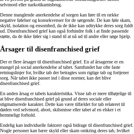
selvmord eller narkotikamisbrug.
Denne manglende anerkendelse af sorgen kan føre til en række
negative følelser og konsekvenser for de sørgende. De kan føle skam,
skyld, isolation og ensomhed, da de ikke kan udtrykke deres sorg fuldt
ud. Disenfranchised grief kan også forhindre folk i at finde passende
støtte, da de ikke føler sig i stand til at nå ud til andre eller søge hjælp.
Årsager til disenfranchised grief
Der er flere årsager til disenfranchised grief. En af årsagerne er en
mangel på social anerkendelse af tabet. Samfundet har ofte faste
retningslinjer for, hvilke tab der betragtes som rigtige tab og fortjener
sorg. Når tabet ikke passer ind i disse normer, kan det blive
disenfranchised grief.
En anden årsag er tabets karakteristika. Visse tab er mere tilbøjelige til
at blive disenfranchised grief på grund af deres sociale eller
stigmatiserede karakter. Dette kan være tilfældet for tab relateret til
døden ved selvmord, abort, skilsmisse eller tabet af en elsker i et
hemmeligt forhold.
Endelig kan individuelle faktorer også bidrage til disenfranchised grief.
Nogle personer kan bære skyld eller skam omkring deres tab, hvilket