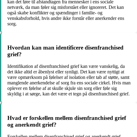
kan det føre til afstandtagen fra mennesker i ens sociale
netværk, da man føler sig misforstået eller ignoreret. Det kan
også skabe konflikter og spændinger i familie- og
venskabsforhold, hvis andre ikke forstår eller anerkender ens
sorg.
Hvordan kan man identificere disenfranchised
grief?
Identifikation af disenfranchised grief kan være vanskelig, da
det ikke altid er åbenlyst eller synligt. Det kan være nyttigt at
være opmærksom på følelser af isolation eller tab af støtte, samt
manglende anerkendelse af sorg fra ens sociale cirkel. Hvis man
oplever en følelse af at skulle skjule sin sorg eller føle sig
skyldig i at sørge, kan det være et tegn på disenfranchised grief.
Hvad er forskellen mellem disenfranchised grief
og anerkendt grief?
Forskellen mellem disenfranchised grief og anerkendt grief