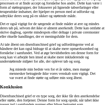
processen er at finde accept og forståelse hos andre. Dette kan være i
form af støttegrupper, der fokuserer på lignende tabserfaringer eller
terapeutiske indsatser, der hjælper en person med at udforske og
udtrykke deres sorg på en sikker og støttende måde.
Det er også vigtigt for de sørgende at finde måder at ære og mindes
deres tab på, selvom det ikke er alment anerkendt. Dette kan omfatte at
skrive dagbog, oprette mindespots eller deltage i private ceremonier
eller rituelle handlinger, der er meningsfulde for dem.
At tale åbent om disenfranchised grief og udfordringerne ved at
håndtere det kan også bidrage til at skabe mere opmærksomhed og
forståelse i samfundet. Ved at øge bevidstheden om denne form for
sorg kan vi arbejde hen imod at skabe mere inkluderende og
understøttende miljøer for alle, der oplever tab og sorg.
Jeg mistede min bedste ven for et år siden, men mange
mennesker betragtede ikke vores venskab som vigtigt. Det
var svært at finde støtte og udføre min sorg åbent.
Konklusion
Disenfranchised grief er en type sorg, der ikke får den anerkendelse
eller støtte, den fortjener. Denne form for sorg opstår, når tabet ikke
passer ind i samfundets normer eller bliver betragtet som