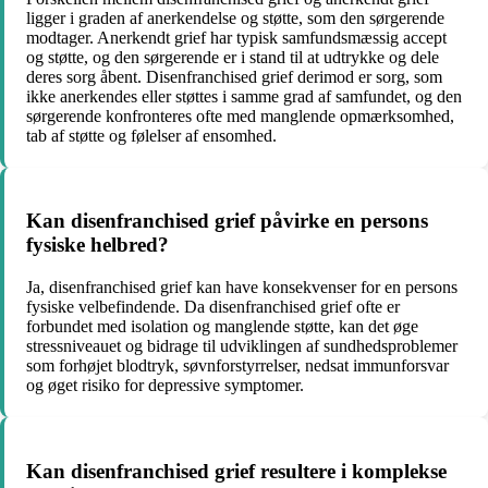
ligger i graden af anerkendelse og støtte, som den sørgerende
modtager. Anerkendt grief har typisk samfundsmæssig accept
og støtte, og den sørgerende er i stand til at udtrykke og dele
deres sorg åbent. Disenfranchised grief derimod er sorg, som
ikke anerkendes eller støttes i samme grad af samfundet, og den
sørgerende konfronteres ofte med manglende opmærksomhed,
tab af støtte og følelser af ensomhed.
Kan disenfranchised grief påvirke en persons
fysiske helbred?
Ja, disenfranchised grief kan have konsekvenser for en persons
fysiske velbefindende. Da disenfranchised grief ofte er
forbundet med isolation og manglende støtte, kan det øge
stressniveauet og bidrage til udviklingen af sundhedsproblemer
som forhøjet blodtryk, søvnforstyrrelser, nedsat immunforsvar
og øget risiko for depressive symptomer.
Kan disenfranchised grief resultere i komplekse