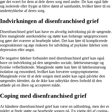
gør det svært for dem at dele deres sorg med andre. De kan også føle
sig isolerede eller frygte at blive dømt af samfundet, hvilket fører til en
undertrykkelse af deres sorg.
Indvirkningen af disenfranchised grief
Disenfranchised grief kan have en alvorlig indvirkning på de sørgende.
Den manglende anerkendelse og støtte kan forlænge sørgeprocessen
og gøre det sværere at bearbejde tabet. Det kan føre til komplicerede
sorgreaktioner og øge risikoen for udvikling af psykiske lidelser som
depression eller angst.
De negative følelser forbundet med disenfranchised grief kan også
have en indvirkning på den sørgendes sociale, følelsesmæssige og
fysiske velbefindende. Manglende støtte kan føre til følelsesmæssig
isolation og ensomhed, hvilket kan forværre sorgsymptomerne.
Manglende evne til at dele sorgen med andre kan også påvirke den
sørgendes identitet, da de ikke kan udtrykke deres forhold til den
afdøde på en åben og accepteret måde.
Coping med disenfranchised grief
At håndtere disenfranchised grief kan være en udfordring, men der er
måder at finde støtte og bearbejde sorgen på. En vigtig del af coping-