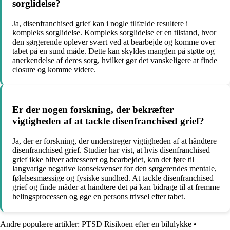
sorglidelse?
Ja, disenfranchised grief kan i nogle tilfælde resultere i
kompleks sorglidelse. Kompleks sorglidelse er en tilstand, hvor
den sørgerende oplever svært ved at bearbejde og komme over
tabet på en sund måde. Dette kan skyldes manglen på støtte og
anerkendelse af deres sorg, hvilket gør det vanskeligere at finde
closure og komme videre.
Er der nogen forskning, der bekræfter
vigtigheden af at tackle disenfranchised grief?
Ja, der er forskning, der understreger vigtigheden af at håndtere
disenfranchised grief. Studier har vist, at hvis disenfranchised
grief ikke bliver adresseret og bearbejdet, kan det føre til
langvarige negative konsekvenser for den sørgerendes mentale,
følelsesmæssige og fysiske sundhed. At tackle disenfranchised
grief og finde måder at håndtere det på kan bidrage til at fremme
helingsprocessen og øge en persons trivsel efter tabet.
Andre populære artikler:
PTSD Risikoen efter en bilulykke
•