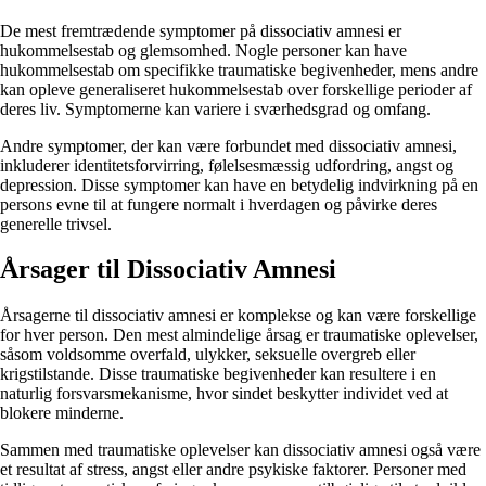
De mest fremtrædende symptomer på dissociativ amnesi er
hukommelsestab og glemsomhed. Nogle personer kan have
hukommelsestab om specifikke traumatiske begivenheder, mens andre
kan opleve generaliseret hukommelsestab over forskellige perioder af
deres liv. Symptomerne kan variere i sværhedsgrad og omfang.
Andre symptomer, der kan være forbundet med dissociativ amnesi,
inkluderer identitetsforvirring, følelsesmæssig udfordring, angst og
depression. Disse symptomer kan have en betydelig indvirkning på en
persons evne til at fungere normalt i hverdagen og påvirke deres
generelle trivsel.
Årsager til Dissociativ Amnesi
Årsagerne til dissociativ amnesi er komplekse og kan være forskellige
for hver person. Den mest almindelige årsag er traumatiske oplevelser,
såsom voldsomme overfald, ulykker, seksuelle overgreb eller
krigstilstande. Disse traumatiske begivenheder kan resultere i en
naturlig forsvarsmekanisme, hvor sindet beskytter individet ved at
blokere minderne.
Sammen med traumatiske oplevelser kan dissociativ amnesi også være
et resultat af stress, angst eller andre psykiske faktorer. Personer med