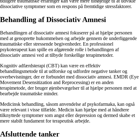
tidligere traumatiske erfaringer kan være mere tilbøjelige til at udvikle
dissociative symptomer som en respons på fremtidige stressfaktorer.
Behandling af Dissociativ Amnesi
Behandlingen af dissociativ amnesi fokuserer på at hjælpe personen
med at genoprette hukommelsen og arbejde gennem de underliggende
traumatiske eller stressende begivenheder. En professionel
psykoterapeut kan spille en afgørende rolle i behandlingen af
dissociativ amnesi ved at tilbyde forskellige terapimetoder.
Kognitiv adfærdsterapi (CBT) kan være en effektiv
behandlingsmetode til at udforske og udfordre negative tanker og
overbevisninger, der er forbundet med dissociativ amnesi. EMDR (Eye
Movement Desensitization and Reprocessing) er en anden
terapimetode, der bruger øjenbevægelser til at hjælpe personen med at
bearbejde traumatiske minder.
Medicinsk behandling, såsom anvendelse af psykofarmaka, kan også
være relevant i visse tilfælde. Medicin kan hjælpe med at håndtere
tilknyttede symptomer som angst eller depression og dermed skabe et
mere stabilt fundament for terapeutisk arbejde.
Afsluttende tanker