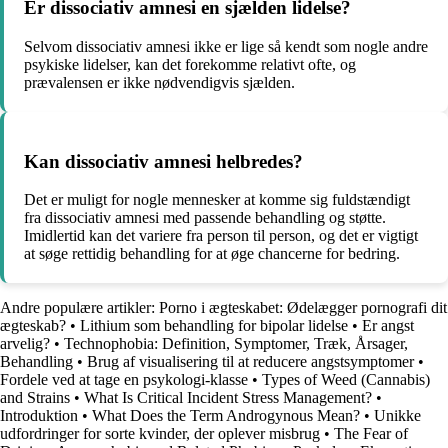
Er dissociativ amnesi en sjælden lidelse?
Selvom dissociativ amnesi ikke er lige så kendt som nogle andre
psykiske lidelser, kan det forekomme relativt ofte, og
prævalensen er ikke nødvendigvis sjælden.
Kan dissociativ amnesi helbredes?
Det er muligt for nogle mennesker at komme sig fuldstændigt
fra dissociativ amnesi med passende behandling og støtte.
Imidlertid kan det variere fra person til person, og det er vigtigt
at søge rettidig behandling for at øge chancerne for bedring.
Andre populære artikler:
Porno i ægteskabet: Ødelægger pornografi dit
ægteskab?
•
Lithium som behandling for bipolar lidelse
•
Er angst
arvelig?
•
Technophobia: Definition, Symptomer, Træk, Årsager,
Behandling
•
Brug af visualisering til at reducere angstsymptomer
•
Fordele ved at tage en psykologi-klasse
•
Types of Weed (Cannabis)
and Strains
•
What Is Critical Incident Stress Management?
•
Introduktion
•
What Does the Term Androgynous Mean?
•
Unikke
udfordringer for sorte kvinder, der oplever misbrug
•
The Fear of