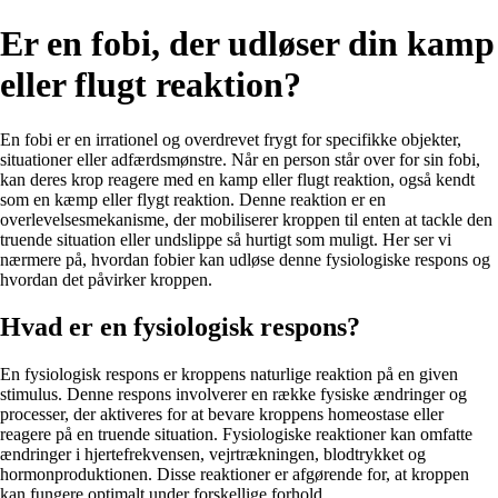
Er en fobi, der udløser din kamp
eller flugt reaktion?
En fobi er en irrationel og overdrevet frygt for specifikke objekter,
situationer eller adfærdsmønstre. Når en person står over for sin fobi,
kan deres krop reagere med en kamp eller flugt reaktion, også kendt
som en kæmp eller flygt reaktion. Denne reaktion er en
overlevelsesmekanisme, der mobiliserer kroppen til enten at tackle den
truende situation eller undslippe så hurtigt som muligt. Her ser vi
nærmere på, hvordan fobier kan udløse denne fysiologiske respons og
hvordan det påvirker kroppen.
Hvad er en fysiologisk respons?
En fysiologisk respons er kroppens naturlige reaktion på en given
stimulus. Denne respons involverer en række fysiske ændringer og
processer, der aktiveres for at bevare kroppens homeostase eller
reagere på en truende situation. Fysiologiske reaktioner kan omfatte
ændringer i hjertefrekvensen, vejrtrækningen, blodtrykket og
hormonproduktionen. Disse reaktioner er afgørende for, at kroppen
kan fungere optimalt under forskellige forhold.