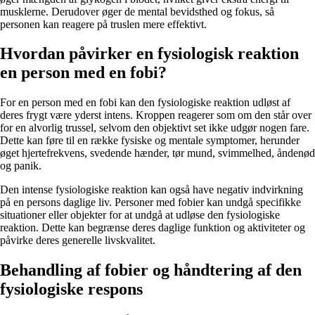
musklerne. Derudover øger de mental bevidsthed og fokus, så
personen kan reagere på truslen mere effektivt.
Hvordan påvirker en fysiologisk reaktion
en person med en fobi?
For en person med en fobi kan den fysiologiske reaktion udløst af
deres frygt være yderst intens. Kroppen reagerer som om den står over
for en alvorlig trussel, selvom den objektivt set ikke udgør nogen fare.
Dette kan føre til en række fysiske og mentale symptomer, herunder
øget hjertefrekvens, svedende hænder, tør mund, svimmelhed, åndenød
og panik.
Den intense fysiologiske reaktion kan også have negativ indvirkning
på en persons daglige liv. Personer med fobier kan undgå specifikke
situationer eller objekter for at undgå at udløse den fysiologiske
reaktion. Dette kan begrænse deres daglige funktion og aktiviteter og
påvirke deres generelle livskvalitet.
Behandling af fobier og håndtering af den
fysiologiske respons