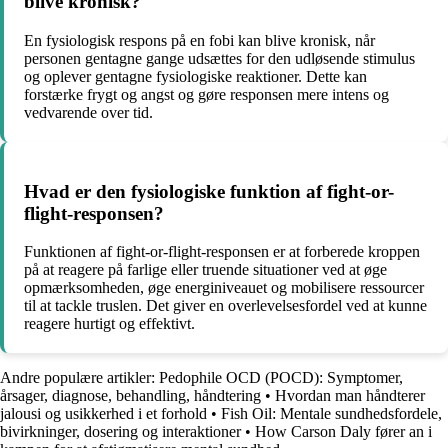
blive kronisk?
En fysiologisk respons på en fobi kan blive kronisk, når
personen gentagne gange udsættes for den udløsende stimulus
og oplever gentagne fysiologiske reaktioner. Dette kan
forstærke frygt og angst og gøre responsen mere intens og
vedvarende over tid.
Hvad er den fysiologiske funktion af fight-or-
flight-responsen?
Funktionen af fight-or-flight-responsen er at forberede kroppen
på at reagere på farlige eller truende situationer ved at øge
opmærksomheden, øge energiniveauet og mobilisere ressourcer
til at tackle truslen. Det giver en overlevelsesfordel ved at kunne
reagere hurtigt og effektivt.
Andre populære artikler:
Pedophile OCD (POCD): Symptomer,
årsager, diagnose, behandling, håndtering
•
Hvordan man håndterer
jalousi og usikkerhed i et forhold
•
Fish Oil: Mentale sundhedsfordele,
bivirkninger, dosering og interaktioner
•
How Carson Daly fører an i