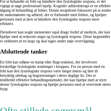
For at behandle en fobi og håndtere den fysiologiske respons, er det
vigtigt at søge professionel hjælp. Kognitiv adfærdsterapi er en effektiv
tilgang til behandling af fobier. Denne terapiform fokuserer på at ændre
de tankemønstre og adfærd, der er forbundet med fobien, og hjælper
personen med at lære at håndtere den fysiologiske respons mere
effektivt.
Derudover kan nogle mennesker også drage fordel af medicin, der kan
hjælpe med at reducere angst og fysiologisk respons. Disse lægemidler
er ordineret af en læge og skal tages under nøje overvågning.
Afsluttende tanker
En fobi kan udløse en kamp eller flugt reaktion, der involverer
forskellige fysiologiske ændringer i kroppen. For en person med en
fobi kan den fysiologiske respons være meget intens og føre til
betydelig ubehag og begrænsninger i deres daglige liv. Der er
imidlertid effektive behandlingsmetoder, der kan hjælpe med at styre
denne fysiologiske respons og hjælpe personen med at overvinde deres
frygt.
Ofte stillede spørgsmål