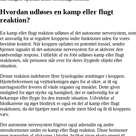
Hvordan udløses en kamp eller flugt
reaktion?
En kamp eller flugt reaktion udløses af det autonome nervesystem, som
er ansvarlig for at regulere kroppens indre funktioner uden for vores
bevidste kontrol. Når kroppen opfatter en potentiel trussel, sender
hjernen signaler til det autonome nervesystem for at aktivere den
nødvendige respons. I tilfælde af en fobi udløses kamp eller flugt
reaktionen, når personen står over for deres frygtede objekt eller
situation.
Denne reaktion indebærer flere fysiologiske ændringer i kroppen.
Hjertefrekvensen og vejrtrækningen øges for at sikre, at ilt og
næringsstoffer leveres til vitale organer og muskler. Dette giver
mulighed for øget styrke og hastighed, der er nødvendig for at
bekæmpe eller flygte fra den truende situation. Udvidelse af
blodkarrene og øget blodtryk er også en del af kamp eller flugt
reaktionen, da det hjælper med at sende mere blod og ilt til kroppens
væv.
Det autonome nervesystem frigiver også adrenalin og andre
stresshormoner under en kamp eller flugt reaktion. Disse hormoner
øger mængden af glykogen i blodet, hvilket giver ekstra energi til