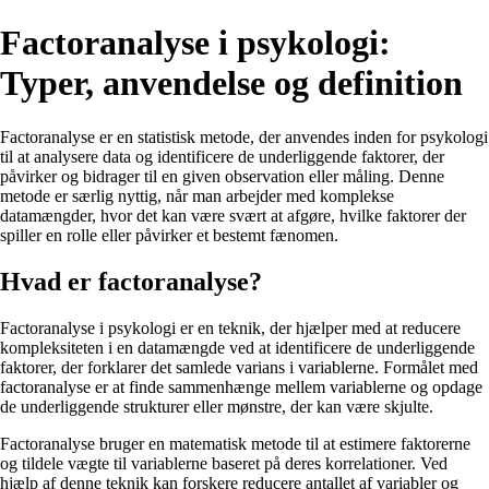
Factoranalyse i psykologi:
Typer, anvendelse og definition
Factoranalyse er en statistisk metode, der anvendes inden for psykologi
til at analysere data og identificere de underliggende faktorer, der
påvirker og bidrager til en given observation eller måling. Denne
metode er særlig nyttig, når man arbejder med komplekse
datamængder, hvor det kan være svært at afgøre, hvilke faktorer der
spiller en rolle eller påvirker et bestemt fænomen.
Hvad er factoranalyse?
Factoranalyse i psykologi er en teknik, der hjælper med at reducere
kompleksiteten i en datamængde ved at identificere de underliggende
faktorer, der forklarer det samlede varians i variablerne. Formålet med
factoranalyse er at finde sammenhænge mellem variablerne og opdage
de underliggende strukturer eller mønstre, der kan være skjulte.
Factoranalyse bruger en matematisk metode til at estimere faktorerne
og tildele vægte til variablerne baseret på deres korrelationer. Ved
hjælp af denne teknik kan forskere reducere antallet af variabler og