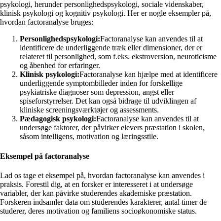
psykologi, herunder personlighedspsykologi, sociale videnskaber,
klinisk psykologi og kognitiv psykologi. Her er nogle eksempler på,
hvordan factoranalyse bruges:
Personlighedspsykologi:
Factoranalyse kan anvendes til at
identificere de underliggende træk eller dimensioner, der er
relateret til personlighed, som f.eks. ekstroversion, neuroticisme
og åbenhed for erfaringer.
Klinisk psykologi:
Factoranalyse kan hjælpe med at identificere
underliggende symptombilleder inden for forskellige
psykiatriske diagnoser som depression, angst eller
spiseforstyrrelser. Det kan også bidrage til udviklingen af
kliniske screeningsværktøjer og assessments.
Pædagogisk psykologi:
Factoranalyse kan anvendes til at
undersøge faktorer, der påvirker elevers præstation i skolen,
såsom intelligens, motivation og læringsstile.
Eksempel på factoranalyse
Lad os tage et eksempel på, hvordan factoranalyse kan anvendes i
praksis. Forestil dig, at en forsker er interesseret i at undersøge
variabler, der kan påvirke studerendes akademiske præstation.
Forskeren indsamler data om studerendes karakterer, antal timer de
studerer, deres motivation og familiens socioøkonomiske status.