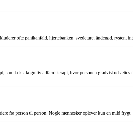
kluderer ofte panikanfald, hjertebanken, svedeture, åndenød, rysten, in
i, som f.eks. kognitiv adfærdsterapi, hvor personen gradvist udsættes f
ariere fra person til person. Nogle mennesker oplever kun en mild frygt