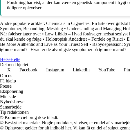
Forskning har vist, at der kan være en genetisk komponent i frygt o
tidligere oplevelser.
Andre populære artikler:
Chemicals in Cigarettes: En liste over giftstoffe
Symptomer, Behandling, Mestring
•
Understanding and Managing Holi
Når følelser tager over
•
Low Libido – Hvad forårsager nedsat sexlyst
du skal kende og følge
•
Holotropisk Åndedræt – Fordele og Risici
•
E
Be More Authentic and Live as Your Truest Self
•
Babydepression: Sym
tømmermænd? | Hvad er de alvorligste symptomer på tømmermænd?
Helse
Helte
Del med hjertet
X
Facebook
Instagram
LinkedIn
YouTube
Pin
Om os
Få hjælp
Presse
Eksponering
Min side
Nyhedsbreve
Samarbejde
Tip redaktionen
© Kommerciel brug ikke tilladt.
© Beskyttet materiale. Nogle produkter, vi viser, er en del af samarbejd
© Ophavsret gælder for alt indhold her. Vi kan få en del af salget genne