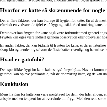
som hjertebanken, svedige hænder, åndedrætsbesvær og en følelse af pan
Hvorfor er katte så skræmmende for nogle
Der er flere faktorer, der kan bidrage til frygten for katte. En af de m
efterladt en vedvarende følelse af frygt og usikkerhed omkring katte, de
Derudover kan frygten for katte også være forbundet med generel angst ell
Frygten kan også være indlært gennem observation eller oplevelser hos 
En anden faktor, der kan bidrage til frygten for katte, er deres naturl
skarp klo og tænder, og selvom de fleste katte er venlige og harmløse, kan
Hvad er gatofobi?
Den specifikke frygt for katte kaldes også for
gatofobi
. Navnet kommer f
gatofobi kan opleve panikanfald, når de er omkring katte, og de kan undg
Konklusion
Mens frygten for katte kan være meget reel for dem, der lider af den, er d
arbejde med en terapeut for at overvinde din frygt. Med den rette støtt