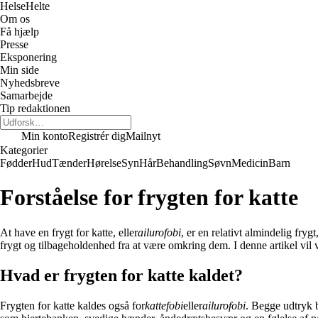
Helse
Helte
Om os
Få hjælp
Presse
Eksponering
Min side
Nyhedsbreve
Samarbejde
Tip redaktionen
Min konto
Registrér dig
Mailnyt
Kategorier
Fødder
Hud
Tænder
Hørelse
Syn
Hår
Behandling
Søvn
Medicin
Barn
Forståelse for frygten for katte
At have en frygt for katte, eller
ailurofobi
, er en relativt almindelig fr
frygt og tilbageholdenhed fra at være omkring dem. I denne artikel vil
Hvad er frygten for katte kaldet?
Frygten for katte kaldes også for
kattefobi
eller
ailurofobi
. Begge udtryk b