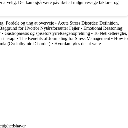
 er arvelig. Det kan også være påvirket af miljømæssige faktorer og
g: Fordele og ting at overveje
•
Acute Stress Disorder: Definition,
aggrund for Hvorfor Nytårsforsætter Fejler
•
Emotional Reasoning:
r
•
Gastroparesis og spiseforstyrrelsesgenopretning
•
10 Netiketteregler,
r i terapi
•
The Benefits of Journaling for Stress Management
•
How to
mia (Cyclothymic Disorder)
•
Hvordan føles det at være
ettighedshaver.