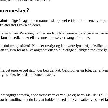
ik, når de er i nærheden af katte.
 mennesker?
est almindelige årsager er en traumatisk oplevelse i barndommen, hvor pe
r varer ind i voksenalderen.
er fobier. Personer, der har tendens til at være ængstelige eller har and
familiemedlemmer eller venner, der selv er bange for katte.
ige instinkter og adfærd. Katte er rovdyr og kan være lynhurtige, hvilk
 frygten for at blive angrebet eller bidt bidrage til frygten for katte ge
ra det græske ord gato, der betyder kat. Gatofobi er en fobi, der er ken
å steder, hvor der er katte til stede.
et vigtigt at forstå, at de fleste katte er venlige og harmløse. Hvis du li
e og behandling kan du lære at holde op med at frygte katte og i stedet 