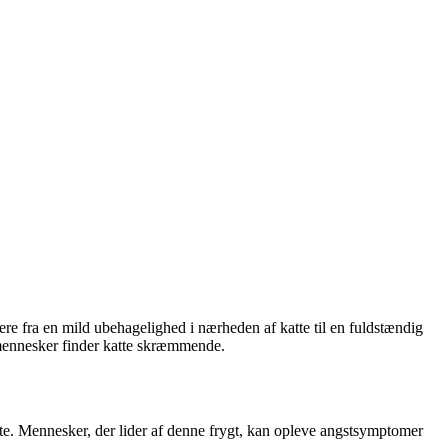
ere fra en mild ubehagelighed i nærheden af katte til en fuldstændig
e mennesker finder katte skræmmende.
katte. Mennesker, der lider af denne frygt, kan opleve angstsymptomer