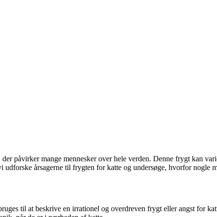
ygt, der påvirker mange mennesker over hele verden. Denne frygt kan vari
 vi udforske årsagerne til frygten for katte og undersøge, hvorfor nogl
ruges til at beskrive en irrationel og overdreven frygt eller angst for 