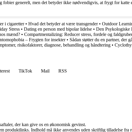
g fobier generelt, men det betyder ikke nødvendigvis, at frygt for katte
r i cigaretter
•
Hvad det betyder at være transgender
•
Outdoor Learnin
day Stress
•
Dating en person med bipolar lidelse
•
Den Psykologiske B
 hos mænd?
•
Compartmentalizing: Reducer stress, fordele og faldgrube
ntomophobia – Frygten for insekter
•
Sådan støtter du en partner, der gå
ptomer, risikofaktorer, diagnose, behandling og håndtering
•
Cyclothy
terest
TikTok
Mail
RSS
saftaler, der kan give os en økonomisk gevinst.
m produktlinks. Indhold må ikke anvendes uden skriftlig tilladelse fra r