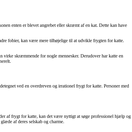
rsonen enten er blevet angrebet eller skræmt af en kat. Dette kan have
re fobier, kan være mere tilbøjelige til at udvikle frygten for katte.
et kan virke skræmmende for nogle mennesker. Derudover har katte en
nerelt.
detegnet ved en overdreven og irrationel frygt for katte. Personer med
der af frygt for katte, kan det være nyttigt at søge professionel hjælp og
få glæde af deres selskab og charme.