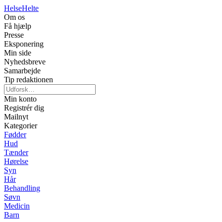
Helse
Helte
Om os
Få hjælp
Presse
Eksponering
Min side
Nyhedsbreve
Samarbejde
Tip redaktionen
Min konto
Registrér dig
Mailnyt
Kategorier
Fødder
Hud
Tænder
Hørelse
Syn
Hår
Behandling
Søvn
Medicin
Barn