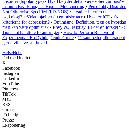
Disorder (bipolar type)
•
Hvad betyder det at være sober curious?
•
Lithium Bivirkninger – Bipolar Medicinering
•
Personality Disorder
Not Otherwise Specified (PD-NOS)
•
Hvad er interferens i
psykologi?
•
Sådan hjælper du en misbruger
•
Hvad er ICD-10-
kriterierne for depression?
•
Optimisme: Definition, tegn og hvordan
man kan være optimistisk
•
Envy vs. Jealousy: Er der en forskel?
•
5
Tips til at håndtere forandringer
•
How to Perform Behavioral
Experiments – En Dybdegående Guide
•
11 sandheder, din terapeut
gerne vil have, at du ved
Helse
Helte
Del med hjertet
X
Facebook
Instagram
LinkedIn
YouTube
Pinterest
TikTok
Mail
RSS
Om os
Få hjælp
Presse
Eksponering