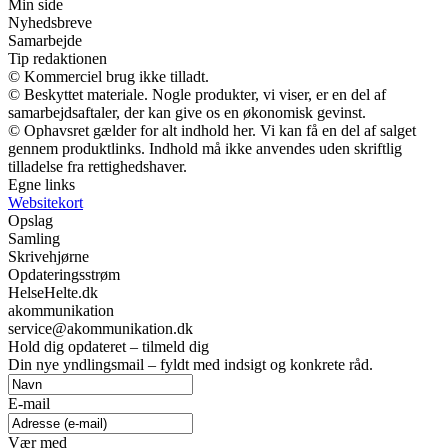
Min side
Nyhedsbreve
Samarbejde
Tip redaktionen
© Kommerciel brug ikke tilladt.
© Beskyttet materiale. Nogle produkter, vi viser, er en del af
samarbejdsaftaler, der kan give os en økonomisk gevinst.
© Ophavsret gælder for alt indhold her. Vi kan få en del af salget
gennem produktlinks. Indhold må ikke anvendes uden skriftlig
tilladelse fra rettighedshaver.
Egne links
Websitekort
Opslag
Samling
Skrivehjørne
Opdateringsstrøm
HelseHelte.dk
akommunikation
service@akommunikation.dk
Hold dig opdateret – tilmeld dig
Din nye yndlingsmail – fyldt med indsigt og konkrete råd.
E-mail
Vær med