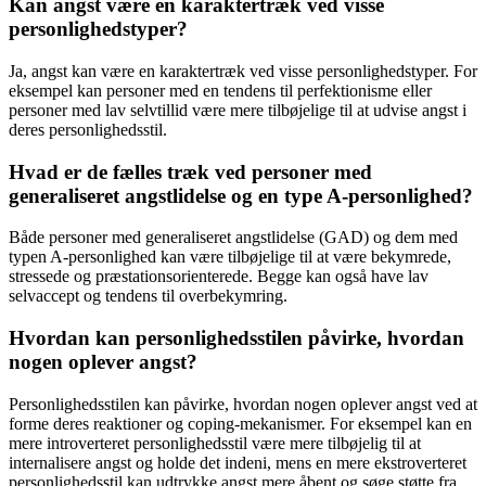
Kan angst være en karaktertræk ved visse
personlighedstyper?
Ja, angst kan være en karaktertræk ved visse personlighedstyper. For
eksempel kan personer med en tendens til perfektionisme eller
personer med lav selvtillid være mere tilbøjelige til at udvise angst i
deres personlighedsstil.
Hvad er de fælles træk ved personer med
generaliseret angstlidelse og en type A-personlighed?
Både personer med generaliseret angstlidelse (GAD) og dem med
typen A-personlighed kan være tilbøjelige til at være bekymrede,
stressede og præstationsorienterede. Begge kan også have lav
selvaccept og tendens til overbekymring.
Hvordan kan personlighedsstilen påvirke, hvordan
nogen oplever angst?
Personlighedsstilen kan påvirke, hvordan nogen oplever angst ved at
forme deres reaktioner og coping-mekanismer. For eksempel kan en
mere introverteret personlighedsstil være mere tilbøjelig til at
internalisere angst og holde det indeni, mens en mere ekstroverteret
personlighedsstil kan udtrykke angst mere åbent og søge støtte fra