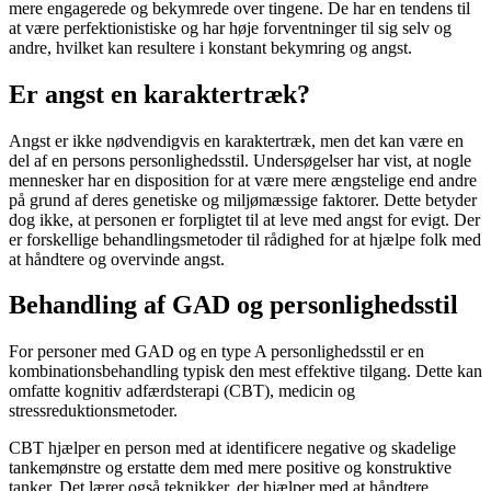
mere engagerede og bekymrede over tingene. De har en tendens til
at være perfektionistiske og har høje forventninger til sig selv og
andre, hvilket kan resultere i konstant bekymring og angst.
Er angst en karaktertræk?
Angst er ikke nødvendigvis en karaktertræk, men det kan være en
del af en persons personlighedsstil. Undersøgelser har vist, at nogle
mennesker har en disposition for at være mere ængstelige end andre
på grund af deres genetiske og miljømæssige faktorer. Dette betyder
dog ikke, at personen er forpligtet til at leve med angst for evigt. Der
er forskellige behandlingsmetoder til rådighed for at hjælpe folk med
at håndtere og overvinde angst.
Behandling af GAD og personlighedsstil
For personer med GAD og en type A personlighedsstil er en
kombinationsbehandling typisk den mest effektive tilgang. Dette kan
omfatte kognitiv adfærdsterapi (CBT), medicin og
stressreduktionsmetoder.
CBT hjælper en person med at identificere negative og skadelige
tankemønstre og erstatte dem med mere positive og konstruktive
tanker. Det lærer også teknikker, der hjælper med at håndtere