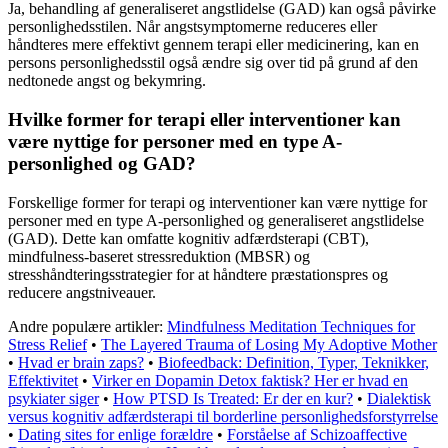
Ja, behandling af generaliseret angstlidelse (GAD) kan også påvirke
personlighedsstilen. Når angstsymptomerne reduceres eller
håndteres mere effektivt gennem terapi eller medicinering, kan en
persons personlighedsstil også ændre sig over tid på grund af den
nedtonede angst og bekymring.
Hvilke former for terapi eller interventioner kan
være nyttige for personer med en type A-
personlighed og GAD?
Forskellige former for terapi og interventioner kan være nyttige for
personer med en type A-personlighed og generaliseret angstlidelse
(GAD). Dette kan omfatte kognitiv adfærdsterapi (CBT),
mindfulness-baseret stressreduktion (MBSR) og
stresshåndteringsstrategier for at håndtere præstationspres og
reducere angstniveauer.
Andre populære artikler:
Mindfulness Meditation Techniques for
Stress Relief
•
The Layered Trauma of Losing My Adoptive Mother
•
Hvad er brain zaps?
•
Biofeedback: Definition, Typer, Teknikker,
Effektivitet
•
Virker en Dopamin Detox faktisk? Her er hvad en
psykiater siger
•
How PTSD Is Treated: Er der en kur?
•
Dialektisk
versus kognitiv adfærdsterapi til borderline personlighedsforstyrrelse
•
Dating sites for enlige forældre
•
Forståelse af Schizoaffective