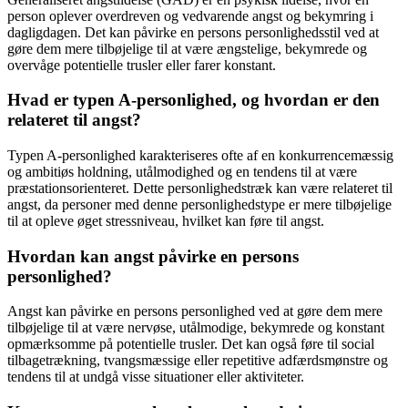
person oplever overdreven og vedvarende angst og bekymring i
dagligdagen. Det kan påvirke en persons personlighedsstil ved at
gøre dem mere tilbøjelige til at være ængstelige, bekymrede og
overvåge potentielle trusler eller farer konstant.
Hvad er typen A-personlighed, og hvordan er den
relateret til angst?
Typen A-personlighed karakteriseres ofte af en konkurrencemæssig
og ambitiøs holdning, utålmodighed og en tendens til at være
præstationsorienteret. Dette personlighedstræk kan være relateret til
angst, da personer med denne personlighedstype er mere tilbøjelige
til at opleve øget stressniveau, hvilket kan føre til angst.
Hvordan kan angst påvirke en persons
personlighed?
Angst kan påvirke en persons personlighed ved at gøre dem mere
tilbøjelige til at være nervøse, utålmodige, bekymrede og konstant
opmærksomme på potentielle trusler. Det kan også føre til social
tilbagetrækning, tvangsmæssige eller repetitive adfærdsmønstre og
tendens til at undgå visse situationer eller aktiviteter.