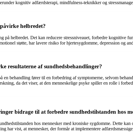
, herunder kognitiv adfærdsterapi, mindfulness-teknikker og stressmana
påvirke helbredet?
ng på helbredet. Det kan reducere stressniveauet, forbedre kognitive f
emotionel støtte, har lavere risiko for hjertesygdomme, depression og a
ke resultaterne af sundhedsbehandlinger?
 på en behandling fører til en forbedring af symptomerne, selvom behan
rskning, da det viser, at den menneskelige psyke spiller en rolle i forb
nger bidrage til at forbedre sundhedstilstanden hos
 sundhedstilstanden hos mennesker med kroniske sygdomme. Dette kan om
ning har vist, at mennesker, der formår at implementere adfærdsmæssig