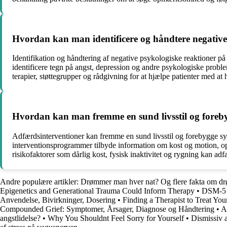
Hvordan kan man identificere og håndtere negative
Identifikation og håndtering af negative psykologiske reaktioner 
identificere tegn på angst, depression og andre psykologiske problem
terapier, støttegrupper og rådgivning for at hjælpe patienter med 
Hvordan kan man fremme en sund livsstil og fore
Adfærdsinterventioner kan fremme en sund livsstil og forebygge s
interventionsprogrammer tilbyde information om kost og motion, opm
risikofaktorer som dårlig kost, fysisk inaktivitet og rygning kan a
Andre populære artikler:
Drømmer man hver nat? Og flere fakta om 
Epigenetics and Generational Trauma Could Inform Therapy
•
DSM-5 K
Anvendelse, Bivirkninger, Dosering
•
Finding a Therapist to Treat You
Compounded Grief: Symptomer, Årsager, Diagnose og Håndtering
•
A
angstlidelse?
•
Why You Shouldnt Feel Sorry for Yourself
•
Dismissiv a