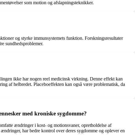
gementøvelser som motion og afslapningsteknikker.
unktioner og styrke immunsystemets funktion. Forskningsresultater
ndre sundhedsproblemer.
dlingen ikke har nogen reel medicinsk virkning. Denne effekt kan
edring af helbredet. Placeboeffekten kan også være problematisk, da
 mennesker med kroniske sygdomme?
fatte ændringer i kost- og motionsvaner, opretholdelse af
e ændringer, har bedre kontrol over deres sygdomme og oplever en