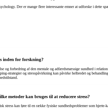
sychology. Der er mange flere interessante emner at udforske i dette sp
s inden for forskning?
tåelse og forbedring af den mentale og adfærdsmæssige sundhed i relati
ping-strategier og stresspåvirkning kan påvirke helbredet og behandli
edstilstand.
lke metoder kan bruges til at reducere stress?
ronisk stress kan føre til en række fysiske sundhedsproblemer som hjer