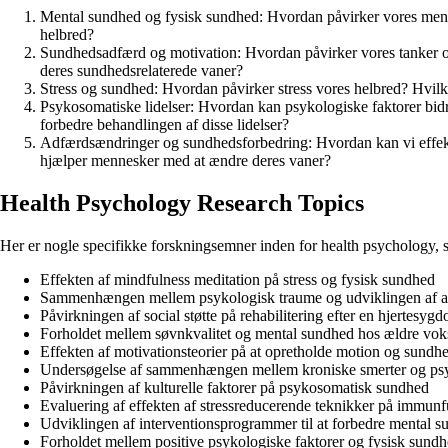
Mental sundhed og fysisk sundhed: Hvordan påvirker vores ment
helbred?
Sundhedsadfærd og motivation: Hvordan påvirker vores tanker og
deres sundhedsrelaterede vaner?
Stress og sundhed: Hvordan påvirker stress vores helbred? Hvilk
Psykosomatiske lidelser: Hvordan kan psykologiske faktorer bidra
forbedre behandlingen af disse lidelser?
Adfærdsændringer og sundhedsforbedring: Hvordan kan vi effekti
hjælper mennesker med at ændre deres vaner?
Health Psychology Research Topics
Her er nogle specifikke forskningsemner inden for health psychology, s
Effekten af mindfulness meditation på stress og fysisk sundhed
Sammenhængen mellem psykologisk traume og udviklingen af a
Påvirkningen af social støtte på rehabilitering efter en hjertesyg
Forholdet mellem søvnkvalitet og mental sundhed hos ældre vok
Effekten af motivationsteorier på at opretholde motion og sundh
Undersøgelse af sammenhængen mellem kroniske smerter og ps
Påvirkningen af kulturelle faktorer på psykosomatisk sundhed
Evaluering af effekten af stressreducerende teknikker på immun
Udviklingen af interventionsprogrammer til at forbedre mental 
Forholdet mellem positive psykologiske faktorer og fysisk su