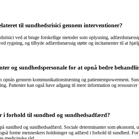
teret til sundhedsrisici gennem interventioner?
hedsrisici ved at bruge forskellige metoder som oplysning, adfærdsmæss
rygning, og tilbyde adfærdsmæssig støtte og incitamenter til at hjæl
ter og sundhedspersonale for at opnå bedre behandlin
kan opnås gennem kommunikationstræning og patientempowerment. Sund
. Patienter kan også have adgang til mere information og ressourcer til 
rer i forhold til sundhed og sundhedsadfærd?
se på sundhed og sundhedsadfærd. Sociale determinanter som økonomi, u
n også forme menneskers holdninger og adfærd i forhold til sundhed. F
e medicinske råd.