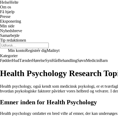
Helse
Helte
Om os
Få hjælp
Presse
Eksponering
Min side
Nyhedsbreve
Samarbejde
Tip redaktionen
Min konto
Registrér dig
Mailnyt
Kategorier
Fødder
Hud
Tænder
Hørelse
Syn
Hår
Behandling
Søvn
Medicin
Barn
Health Psychology Research Topi
Health psychology, også kendt som medicinsk psykologi, er et tværfagli
hvordan psykologiske faktorer påvirker vores helbred og velvære. I denn
Emner inden for Health Psychology
Health psychology omfatter en bred vifte af emner, der kan undersøges