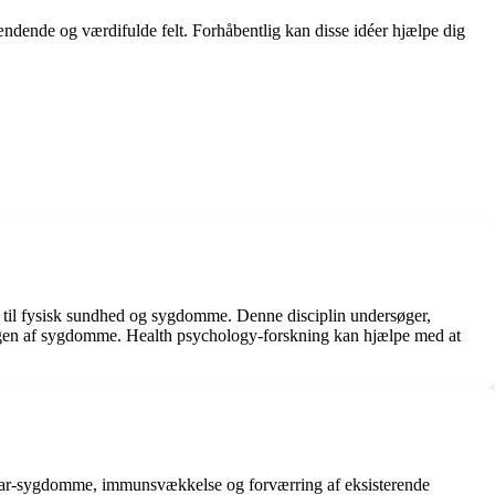
ændende og værdifulde felt. Forhåbentlig kan disse idéer hjælpe dig
on til fysisk sundhed og sygdomme. Denne disciplin undersøger,
ngen af ​​sygdomme. Health psychology-forskning kan hjælpe med at
te-kar-sygdomme, immunsvækkelse og forværring af eksisterende