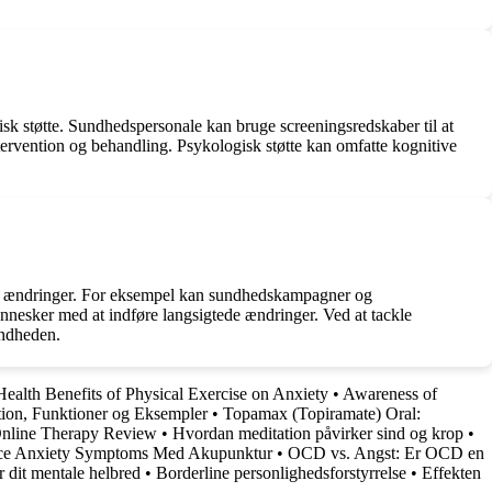
k støtte. Sundhedspersonale kan bruge screeningsredskaber til at
ntervention og behandling. Psykologisk støtte kan omfatte kognitive
ige ændringer. For eksempel kan sundhedskampagner og
nnesker med at indføre langsigtede ændringer. Ved at tackle
undheden.
ealth Benefits of Physical Exercise on Anxiety
•
Awareness of
tion, Funktioner og Eksempler
•
Topamax (Topiramate) Oral:
nline Therapy Review
•
Hvordan meditation påvirker sind og krop
•
e Anxiety Symptoms Med Akupunktur
•
OCD vs. Angst: Er OCD en
or dit mentale helbred
•
Borderline personlighedsforstyrrelse
•
Effekten