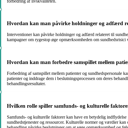
forbedring af livskvaliteten.
Hvordan kan man påvirke holdninger og adfærd rela
Interventioner kan påvirke holdninger og adfærd relateret til sund
kampagner om rygestop øge opmærksomheden om sundhedsrisici ved 
Hvordan kan man forbedre samspillet mellem patien
Forbedring af samspillet mellem patienter og sundhedspersonale 
patienter og inddrage dem i beslutningsprocessen om deres behandling
behandlingsresultater.
Hvilken rolle spiller samfunds- og kulturelle fakto
Samfunds- og kulturelle faktorer kan have en betydelig indflydel
sundhedstjenester og ressourcer. Kulturelle normer og værdier ka
behandling påvirke beslutninger om at søge opmærksomhed og følg