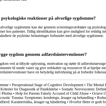
 psykologiske reaktioner på alvorlige sygdomme?
på alvorlige sygdomme kan ske gennem screeningsværktøjer og psykologis
er hos patienter. Tidlig identifikation kan give mulighed for rettidig i
at håndtere de psykiske belastninger forbundet med alvorlige sygdomme.
bygge sygdom gennem adfærdsinterventioner?
ygdom ved at tilbyde oplysning, motivation og støtte til adfærdsmæss
untre til sunde vaner og give redskaber og ressourcer til at hjælpe me
dfærdsinterventioner have en betydelig indvirkning på at forbedre folkes
drømme
•
Preoperational Stage of Cognitive Development
•
The Mental H
riterier for Diagnostik af Paniklidelse
•
Somatic Nervesystem: Defini
r Phobia
•
Help for Parents Falsely Accused of Child Abuse
•
Octave O
coustic Trauma: Symptomer, kendetegn, årsager og behandling
•
Reduc
dfærd: Karakteristika, årsager og håndtering
•
Hvorfor flirter er godt f