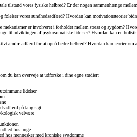
ale tilstand vores fysiske helbred? Er der nogen sammenhænge mellem
 følelser vores sundhedsadfærd? Hvordan kan motivationsteorier bidrag
e mekanismer er involveret i forholdet mellem stress og sygdom? Hvorda
ge til udviklingen af psykosomatiske lidelser? Hvordan kan en holistis
vt ændre adfærd for at opnå bedre helbred? Hvordan kan teorier om ad
om du kan overveje at udforske i dine egne studier:
utoimmune lidelser
dom
sne
edsadfærd på lang sigt
ykologisk velvære
funktionen
sundhed hos unge
ndhed hos mennesker med kroniske sygdomme