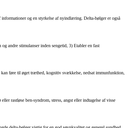
informationer og en styrkelse af nyindlæring. Delta-bølger er også
 og andre stimulanser inden sengetid, 3) Etabler en fast
kan føre til øget træthed, kognitiv svækkelse, nedsat immunfunktion,
ler rastløse ben-syndrom, stress, angst eller indtagelse af visse
de delta-bølger vigtig for en god søvnkvalitet og generel sundhed.