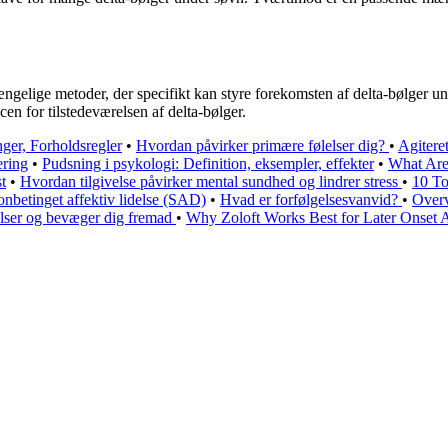
ngelige metoder, der specifikt kan styre forekomsten af delta-bølger u
en for tilstedeværelsen af delta-bølger.
nger, Forholdsregler
•
Hvordan påvirker primære følelser dig?
•
Agitere
ering
•
Pudsning i psykologi: Definition, eksempler, effekter
•
What Are 
st
•
Hvordan tilgivelse påvirker mental sundhed og lindrer stress
•
10 To
onbetinget affektiv lidelse (SAD)
•
Hvad er forfølgelsesvanvid?
•
Overv
lser og bevæger dig fremad
•
Why Zoloft Works Best for Later Onset 