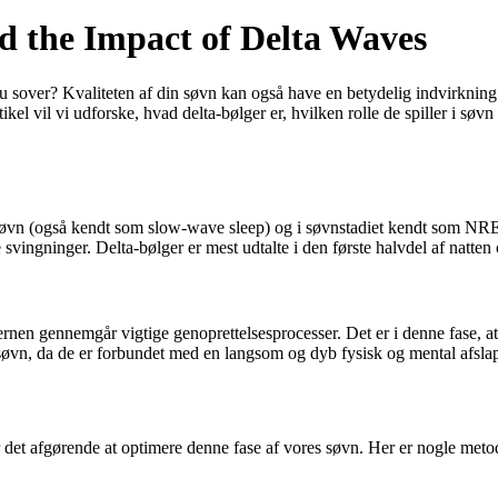
d the Impact of Delta Waves
 du sover? Kvaliteten af din søvn kan også have en betydelig indvirknin
tikel vil vi udforske, hvad delta-bølger er, hvilken rolle de spiller i 
e søvn (også kendt som slow-wave sleep) og i søvnstadiet kendt som N
ingninger. Delta-bølger er mest udtalte i den første halvdel af natten o
jernen gennemgår vigtige genoprettelsesprocesser. Det er i denne fase,
søvn, da de er forbundet med en langsom og dyb fysisk og mental afsla
r det afgørende at optimere denne fase af vores søvn. Her er nogle met