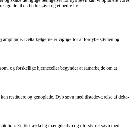
er og skabe de rigtige betingelser for dyb søvn kan vi optimere vores
s guide til en bedre søvn og et bedre liv.
øj amplitude. Delta-bølgerne er vigtige for at fordybe søvnen og
som, og forskellige hjerneceller begynder at samarbejde om at
n kan restituere og genoplade. Dyb søvn med tilstedeværelse af delta-
stitution. En tilstrækkelig mængde dyb og uforstyrret søvn med