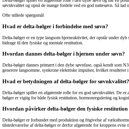
Delta-bølger spiller en afgørende rolle i den dybe søvn og har en pos
søvnkvalitet og opnå de mange fordele ved en god nattesøvn. Så lad os
Ofte stillede spørgsmål
Hvad er delta-bølger i forbindelse med søvn?
Delta-bølger er en type langsom hjerneaktivitet, der opstår under dyb 
bidrage til den fysiske og mentale restitution.
Hvordan dannes delta-bølger i hjernen under søvn?
Delta-bølger dannes primært i den dybe søvnfase, også kendt som N3-s
generere langsomme, synkrone elektriske impulser, hvilket resulterer i
Hvad er betydningen af delta-bølger for søvnkvalitet
Delta-bølger spiller en afgørende rolle for en god søvnkvalitet. De er
bølger er vigtig for både fysisk restitution, hormonregulering og kogni
Hvordan påvirker delta-bølger den fysiske restitutio
Delta-bølger er forbundet med produktion og frigivelse af væksthormo
tilstedeværelse af delta-bølger er derfor afgørende for kroppens evne 