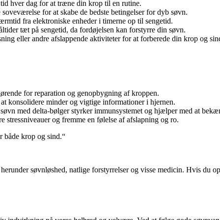
d hver dag for at træne din krop til en rutine.
le soveværelse for at skabe de bedste betingelser for dyb søvn.
rmtid fra elektroniske enheder i timerne op til sengetid.
ltider tæt på sengetid, da fordøjelsen kan forstyrre din søvn.
ning eller andre afslappende aktiviteter for at forberede din krop og si
gørende for reparation og genopbygning af kroppen.
at konsolidere minder og vigtige informationer i hjernen.
søvn med delta-bølger styrker immunsystemet og hjælper med at bek
e stressniveauer og fremme en følelse af afslapning og ro.
r både krop og sind.“
runder søvnløshed, natlige forstyrrelser og visse medicin. Hvis du opl