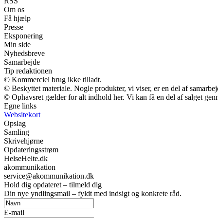
RSS
Om os
Få hjælp
Presse
Eksponering
Min side
Nyhedsbreve
Samarbejde
Tip redaktionen
© Kommerciel brug ikke tilladt.
© Beskyttet materiale. Nogle produkter, vi viser, er en del af samarbe
© Ophavsret gælder for alt indhold her. Vi kan få en del af salget gen
Egne links
Websitekort
Opslag
Samling
Skrivehjørne
Opdateringsstrøm
HelseHelte.dk
akommunikation
service@akommunikation.dk
Hold dig opdateret – tilmeld dig
Din nye yndlingsmail – fyldt med indsigt og konkrete råd.
E-mail