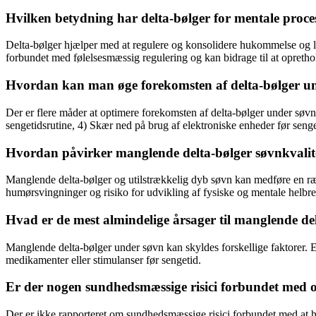
Hvilken betydning har delta-bølger for mentale proce
Delta-bølger hjælper med at regulere og konsolidere hukommelse og læ
forbundet med følelsesmæssig regulering og kan bidrage til at oprethold
Hvordan kan man øge forekomsten af delta-bølger u
Der er flere måder at optimere forekomsten af delta-bølger under søvn:
sengetidsrutine, 4) Skær ned på brug af elektroniske enheder før seng
Hvordan påvirker manglende delta-bølger søvnkvalit
Manglende delta-bølger og utilstrækkelig dyb søvn kan medføre en ræ
humørsvingninger og risiko for udvikling af fysiske og mentale helbr
Hvad er de mest almindelige årsager til manglende de
Manglende delta-bølger under søvn kan skyldes forskellige faktorer. Ek
medikamenter eller stimulanser før sengetid.
Er der nogen sundhedsmæssige risici forbundet med 
Der er ikke rapporteret om sundhedsmæssige risici forbundet med at 