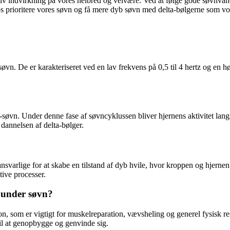
itiv indvirkning på vores helbred og velvære. Ved at følge gode søvnvan
 prioritere vores søvn og få mere dyb søvn med delta-bølgerne som vore
søvn. De er karakteriseret ved en lav frekvens på 0,5 til 4 hertz og en h
øvn. Under denne fase af søvncyklussen bliver hjernens aktivitet lang
 dannelsen af delta-bølger.
?
 ansvarlige for at skabe en tilstand af dyb hvile, hvor kroppen og hjerne
tive processer.
n under søvn?
n, som er vigtigt for muskelreparation, vævsheling og generel fysisk re
til at genopbygge og genvinde sig.