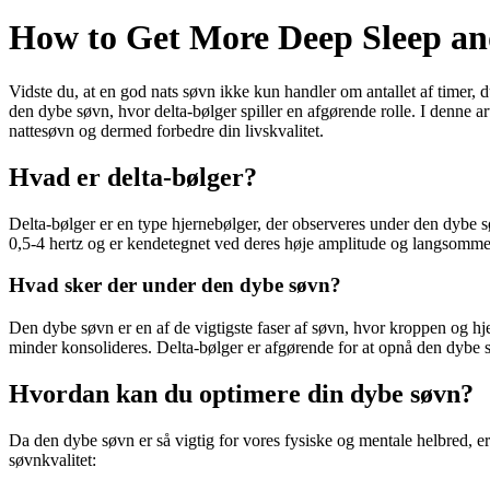
How to Get More Deep Sleep an
Vidste du, at en god nats søvn ikke kun handler om antallet af timer,
den dybe søvn, hvor delta-bølger spiller en afgørende rolle. I denne ar
nattesøvn og dermed forbedre din livskvalitet.
Hvad er delta-bølger?
Delta-bølger er en type hjernebølger, der observeres under den dyb
0,5-4 hertz og er kendetegnet ved deres høje amplitude og langsomme sv
Hvad sker der under den dybe søvn?
Den dybe søvn er en af de vigtigste faser af søvn, hvor kroppen og h
minder konsolideres. Delta-bølger er afgørende for at opnå den dybe 
Hvordan kan du optimere din dybe søvn?
Da den dybe søvn er så vigtig for vores fysiske og mentale helbred, e
søvnkvalitet: