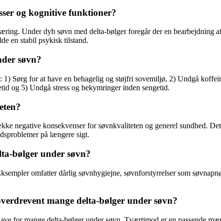
sser og kognitive funktioner?
ring. Under dyb søvn med delta-bølger foregår der en bearbejdning af 
e en stabil psykisk tilstand.
nder søvn?
 1) Sørg for at have en behagelig og støjfri sovemiljø, 2) Undgå koffein
etid og 5) Undgå stress og bekymringer inden sengetid.
eten?
kke negative konsekvenser for søvnkvaliteten og generel sundhed. Det 
edsproblemer på længere sigt.
lta-bølger under søvn?
sempler omfatter dårlig søvnhygiejne, søvnforstyrrelser som søvnapnø el
overdrevent mange delta-bølger under søvn?
have for mange delta-bølger under søvn. Tværtimod er en passende mæng