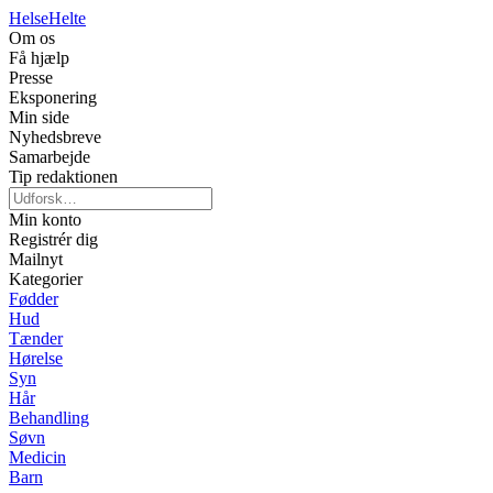
Helse
Helte
Om os
Få hjælp
Presse
Eksponering
Min side
Nyhedsbreve
Samarbejde
Tip redaktionen
Min konto
Registrér dig
Mailnyt
Kategorier
Fødder
Hud
Tænder
Hørelse
Syn
Hår
Behandling
Søvn
Medicin
Barn