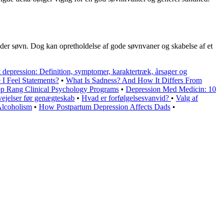
nder søvn. Dog kan opretholdelse af gode søvnvaner og skabelse af et
t depression: Definition, symptomer, karaktertræk, årsager og
I Feel Statements?
•
What Is Sadness? And How It Differs From
p Rang Clinical Psychology Programs
•
Depression Med Medicin: 10
ejelser før genægteskab
•
Hvad er forfølgelsesvanvid?
•
Valg af
Alcoholism
•
How Postpartum Depression Affects Dads
•