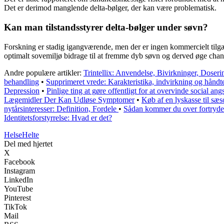
Det er derimod manglende delta-bølger, der kan være problematisk.
Kan man tilstandsstyrer delta-bølger under søvn?
Forskning er stadig igangværende, men der er ingen kommercielt tilgæ
optimalt sovemiljø bidrage til at fremme dyb søvn og derved øge chanc
Andre populære artikler:
Trintellix: Anvendelse, Bivirkninger, Doseri
behandling
•
Supprimeret vrede: Karakteristika, indvirkning og håndt
Depression
•
Pinlige ting at gøre offentligt for at overvinde social ang
Lægemidler Der Kan Udløse Symptomer
•
Køb af en lyskasse til sæs
nytårsinteresser: Definition, Fordele
•
Sådan kommer du over fortryde
Identitetsforstyrrelse: Hvad er det?
Helse
Helte
Del med hjertet
X
Facebook
Instagram
LinkedIn
YouTube
Pinterest
TikTok
Mail