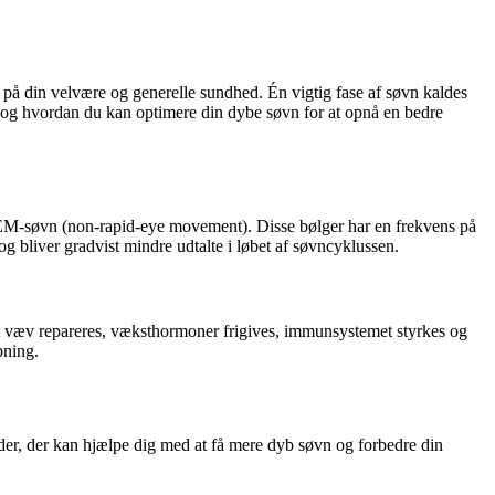
g på din velvære og generelle sundhed. Én vigtig fase af søvn kaldes
søvn og hvordan du kan optimere din dybe søvn for at opnå en bedre
REM-søvn (non-rapid-eye movement). Disse bølger har en frekvens på
g bliver gradvist mindre udtalte i løbet af søvncyklussen.
 at væv repareres, væksthormoner frigives, immunsystemet styrkes og
pning.
oder, der kan hjælpe dig med at få mere dyb søvn og forbedre din