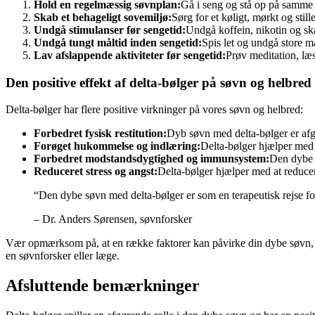
Hold en regelmæssig søvnplan:
Gå i seng og stå op på samme ti
Skab et behageligt sovemiljø:
Sørg for et køligt, mørkt og stil
Undgå stimulanser før sengetid:
Undgå koffein, nikotin og skæ
Undgå tungt måltid inden sengetid:
Spis let og undgå store må
Lav afslappende aktiviteter før sengetid:
Prøv meditation, læs
Den positive effekt af delta-bølger på søvn og helbred
Delta-bølger har flere positive virkninger på vores søvn og helbred:
Forbedret fysisk restitution:
Dyb søvn med delta-bølger er af
Forøget hukommelse og indlæring:
Delta-bølger hjælper med 
Forbedret modstandsdygtighed og immunsystem:
Den dybe 
Reduceret stress og angst:
Delta-bølger hjælper med at reducer
“Den dybe søvn med delta-bølger er som en terapeutisk rejse fo
– Dr. Anders Sørensen, søvnforsker
Vær opmærksom på, at en række faktorer kan påvirke din dybe søvn, he
en søvnforsker eller læge.
Afsluttende bemærkninger