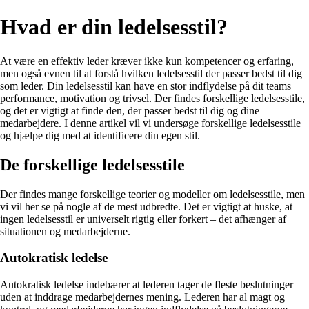
Hvad er din ledelsesstil?
At være en effektiv leder kræver ikke kun kompetencer og erfaring,
men også evnen til at forstå hvilken ledelsesstil der passer bedst til dig
som leder. Din ledelsesstil kan have en stor indflydelse på dit teams
performance, motivation og trivsel. Der findes forskellige ledelsesstile,
og det er vigtigt at finde den, der passer bedst til dig og dine
medarbejdere. I denne artikel vil vi undersøge forskellige ledelsesstile
og hjælpe dig med at identificere din egen stil.
De forskellige ledelsesstile
Der findes mange forskellige teorier og modeller om ledelsesstile, men
vi vil her se på nogle af de mest udbredte. Det er vigtigt at huske, at
ingen ledelsesstil er universelt rigtig eller forkert – det afhænger af
situationen og medarbejderne.
Autokratisk ledelse
Autokratisk ledelse indebærer at lederen tager de fleste beslutninger
uden at inddrage medarbejdernes mening. Lederen har al magt og