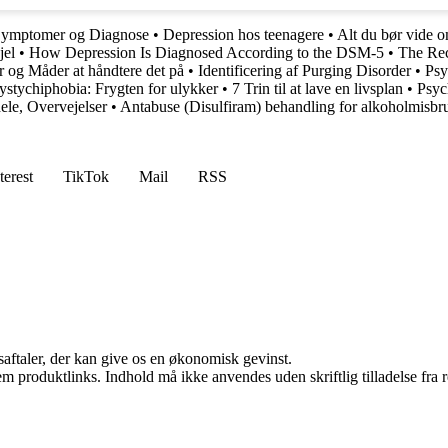
ymptomer og Diagnose
•
Depression hos teenagere
•
Alt du bør vide 
jel
•
How Depression Is Diagnosed According to the DSM-5
•
The Rec
r og Måder at håndtere det på
•
Identificering af Purging Disorder
•
Psy
ystychiphobia: Frygten for ulykker
•
7 Trin til at lave en livsplan
•
Psyc
ele, Overvejelser
•
Antabuse (Disulfiram) behandling for alkoholmisbr
terest
TikTok
Mail
RSS
saftaler, der kan give os en økonomisk gevinst.
m produktlinks. Indhold må ikke anvendes uden skriftlig tilladelse fra r