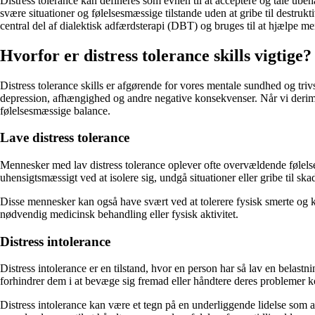
Distress tolerance kan defineres som evnen til at acceptere og tåle ube
svære situationer og følelsesmæssige tilstande uden at gribe til destruk
central del af dialektisk adfærdsterapi (DBT) og bruges til at hjælpe me
Hvorfor er distress tolerance skills vigtige?
Distress tolerance skills er afgørende for vores mentale sundhed og trivs
depression, afhængighed og andre negative konsekvenser. Når vi derimod 
følelsesmæssige balance.
Lave distress tolerance
Mennesker med lav distress tolerance oplever ofte overvældende følelse
uhensigtsmæssigt ved at isolere sig, undgå situationer eller gribe til s
Disse mennesker kan også have svært ved at tolerere fysisk smerte og ka
nødvendig medicinsk behandling eller fysisk aktivitet.
Distress intolerance
Distress intolerance er en tilstand, hvor en person har så lav en belastn
forhindrer dem i at bevæge sig fremad eller håndtere deres problemer ko
Distress intolerance kan være et tegn på en underliggende lidelse som ang