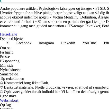
Andre populære artikler:
Psykologiske krisetyper og årsager
•
PTSD: S
Hvorfor frygten for at blive pinligt berørt bogstaveligt talt kan slå dig ih
at blive ekspert inden for noget?
•
Victim Mentality: Definition, Årsage
er et rebound-forhold?
•
Sådan støtter du en partner, der går i terapi
•
D
kommer du i gang med guided meditation
•
IFS-terapi: Teknikker, Ford
Helse
Helte
Del med hjertet
X
Facebook
Instagram
LinkedIn
YouTube
Pin
Om os
Få hjælp
Presse
Eksponering
Min side
Nyhedsbreve
Samarbejde
Tip redaktionen
© Kommerciel brug ikke tilladt.
© Beskyttet materiale. Nogle produkter, vi viser, er en del af samarbejd
© Ophavsret gælder for alt indhold her. Vi kan få en del af salget genne
Egne links
Websitekort
Opslag