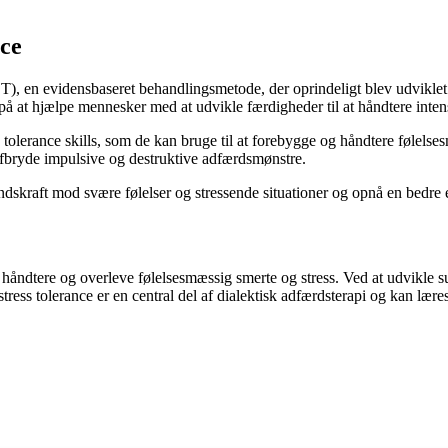
nce
T), en evidensbaseret behandlingsmetode, der oprindeligt blev udviklet 
på at hjælpe mennesker med at udvikle færdigheder til at håndtere inten
lerance skills, som de kan bruge til at forebygge og håndtere følelsesm
afbryde impulsive og destruktive adfærdsmønstre.
skraft mod svære følelser og stressende situationer og opnå en bedre ev
håndtere og overleve følelsesmæssig smerte og stress. Ved at udvikle sun
tress tolerance er en central del af dialektisk adfærdsterapi og kan lær