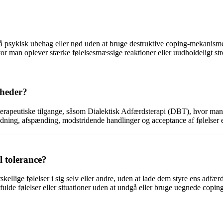
tå psykisk ubehag eller nød uden at bruge destruktive coping-mekanisme
vor man oplever stærke følelsesmæssige reaktioner eller uudholdeligt str
gheder?
terapeutiske tilgange, såsom Dialektisk Adfærdsterapi (DBT), hvor man l
dning, afspænding, modstridende handlinger og acceptance af følelser el
l tolerance?
kellige følelser i sig selv eller andre, uden at lade dem styre ens adfærd
ulde følelser eller situationer uden at undgå eller bruge uegnede copi