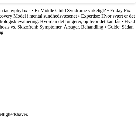
om tachyphylaxis
•
Er Middle Child Syndrome virkeligt?
•
Friday Fix:
overy Model i mental sundhedsvæsenet
•
Expertise: Hvor svært er det
kologisk evaluering: Hvordan det fungerer, og hvor det kan fås
•
Hvad
hosis vs. Skizofreni: Symptomer, Årsager, Behandling
•
Guide: Sådan
ug
ettighedshaver.