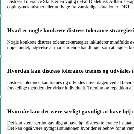
Distress Tolerance Skills er en vigtig del af Dialektisk Adfærdster
coping-mekanismer eller undvige fra vanskelige situationer. DBT lære
Hvad er nogle konkrete distress tolerance-strategier
Nogle konkrete distress tolerance-strategier inkluderer mindfulde øv
noget andet, udøvelse af modstridende handlinger som at tage et kold
Hvordan kan distress tolerance trænes og udvikles 
Distress tolerance kan trænes og udvikles i hverdagen ved at bevids
forskellige metoder, der virker individuelt. Træning og repetition af 
Hvornår kan det være særligt gavnligt at have høj d
Det kan være særligt gavnligt at have høj distress tolerance i situati
Det kan også være nyttigt i situationer, hvor der er behov for at vær