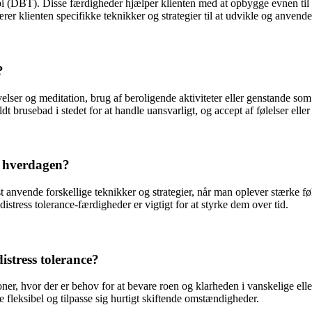
api (DBT). Disse færdigheder hjælper klienten med at opbygge evnen til 
r klienten specifikke teknikker og strategier til at udvikle og anvende 
?
elser og meditation, brug af beroligende aktiviteter eller genstande som 
t brusebad i stedet for at handle uansvarligt, og accept af følelser elle
i hverdagen?
t anvende forskellige teknikker og strategier, når man oplever stærke fø
distress tolerance-færdigheder er vigtigt for at styrke dem over tid.
istress tolerance?
oner, hvor der er behov for at bevare roen og klarheden i vanskelige eller 
e fleksibel og tilpasse sig hurtigt skiftende omstændigheder.