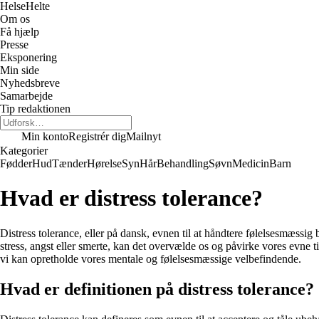
Helse
Helte
Om os
Få hjælp
Presse
Eksponering
Min side
Nyhedsbreve
Samarbejde
Tip redaktionen
Min konto
Registrér dig
Mailnyt
Kategorier
Fødder
Hud
Tænder
Hørelse
Syn
Hår
Behandling
Søvn
Medicin
Barn
Hvad er distress tolerance?
Distress tolerance, eller på dansk, evnen til at håndtere følelsesmæssig
stress, angst eller smerte, kan det overvælde os og påvirke vores evne ti
vi kan opretholde vores mentale og følelsesmæssige velbefindende.
Hvad er definitionen på distress tolerance?