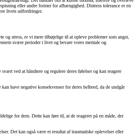
uhensigtsmæssigt. Det handler om at kunne modstå, tolerere og overleve
rspisning eller andre former for afhængighed. Distress tolerance er en
re livets udfordringer.
e og stress, er vi mere tilbøjelige til at opleve problemer som angst,
igennem svære perioder i livet og bevare vores mentale og
svært ved at håndtere og regulere deres følelser og kan reagere
tte kan have negative konsekvenser for deres helbred, da de undgår
oldelige for dem. Dette kan føre til, at de reagerer på en måde, der
lser. Det kan også være et resultat af traumatiske oplevelser eller