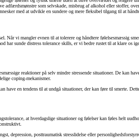
hagelige følelser og fysisk smerte uden at blive overvældet og reagere 
tive adfærdsmønstre som selvskade, misbrug af alkohol eller stoffer, ove
nnesker med at udvikle en sundere og mere fleksibel tilgang til at håndte
el. Når vi mangler evnen til at tolerere og håndtere følelsesmæssig smert
har sunde distress tolerance skills, er vi bedre rustet til at klare os 
smæssige reaktioner på selv mindre stressende situationer. De kan have 
kadelige coping-mekanismer.
n have en tendens til at undgå situationer, der kan føre til smerte. De
ingstolerance, at hverdagslige situationer og følelser kan føles helt uudh
nstruktivt.
st, depression, posttraumatisk stresslidelse eller personlighedsforstyrre