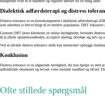
manglende evne til at håndtere og regulere følelser fra en tidlig alder.
Dialektisk adfærdsterapi og distress tolera
Distress tolerance er en kernekomponent i dialektisk adfærdsterapi (DB
som sidenhen er blevet brugt til en bredere population. DBT fokuserer 
Gennem DBT lærer klienterne en række færdigheder, herunder distress to
til at aflede opmærksomheden, acceptere ubehag, berolige sig selv og 
Ved at udvikle distress tolerance skills kan mennesker opbygge modstand
Konklusion
Distress tolerance er en afgørende færdighed, der kan hjælpe os med at 
udfordrende situationer og bevare vores mentale sundhed og trivsel. Dis
Ofte stillede spørgsmål