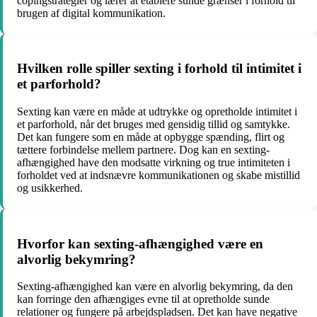
copingstrategier og lærer at etablere sunde grænser i forhold til
brugen af digital kommunikation.
Hvilken rolle spiller sexting i forhold til intimitet i
et parforhold?
Sexting kan være en måde at udtrykke og opretholde intimitet i
et parforhold, når det bruges med gensidig tillid og samtykke.
Det kan fungere som en måde at opbygge spænding, flirt og
tættere forbindelse mellem partnere. Dog kan en sexting-
afhængighed have den modsatte virkning og true intimiteten i
forholdet ved at indsnævre kommunikationen og skabe mistillid
og usikkerhed.
Hvorfor kan sexting-afhængighed være en
alvorlig bekymring?
Sexting-afhængighed kan være en alvorlig bekymring, da den
kan forringe den afhængiges evne til at opretholde sunde
relationer og fungere på arbejdspladsen. Det kan have negative