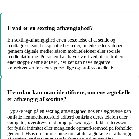
Hvad er en sexting-afhængighed?
En sexting-afhængighed er en besættelse af at sende og
modtage seksuelt eksplicitte beskeder, billeder eller videoer
gennem digitale medier såsom mobiltelefoner eller sociale
medieplatforme. Personen kan have svært ved at kontrollere
eller stoppe denne adfærd, hvilket kan have negative
konsekvenser for deres personlige og professionelle liv.
Hvordan kan man identificere, om ens ægtefælle
er afhængig af sexting?
Typiske tegn på en sexting-afhængighed hos ens ægtefælle kan
omfatte hemmelighedsfuld adfærd omkring deres telefon eller
computer, overdreven tid brugt på sexting, et fald i interessen
for fysisk intimitet eller manglende opmærksomhed på forholdet
generelt. Hvis du har mistanke om, at din ægtefælle er afhængig