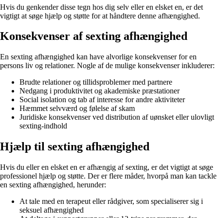
Hvis du genkender disse tegn hos dig selv eller en elsket en, er det
vigtigt at søge hjælp og støtte for at håndtere denne afhængighed.
Konsekvenser af sexting afhængighed
En sexting afhængighed kan have alvorlige konsekvenser for en
persons liv og relationer. Nogle af de mulige konsekvenser inkluderer:
Brudte relationer og tillidsproblemer med partnere
Nedgang i produktivitet og akademiske præstationer
Social isolation og tab af interesse for andre aktiviteter
Hæmmet selvværd og følelse af skam
Juridiske konsekvenser ved distribution af uønsket eller ulovligt
sexting-indhold
Hjælp til sexting afhængighed
Hvis du eller en elsket en er afhængig af sexting, er det vigtigt at søge
professionel hjælp og støtte. Der er flere måder, hvorpå man kan tackle
en sexting afhængighed, herunder:
At tale med en terapeut eller rådgiver, som specialiserer sig i
seksuel afhængighed