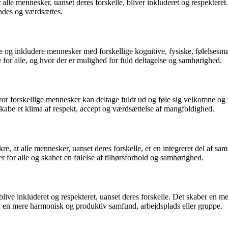
or alle mennesker, uanset deres forskelle, bliver inkluderet og respektere
endes og værdsættes.
re og inkludere mennesker med forskellige kognitive, fysiske, følelsesmæs
 for alle, og hvor der er mulighed for fuld deltagelse og samhørighed.
vor forskellige mennesker kan deltage fuldt ud og føle sig velkomne og v
skabe et klima af respekt, accept og værdsættelse af mangfoldighed.
kre, at alle mennesker, uanset deres forskelle, er en integreret del af s
r for alle og skaber en følelse af tilhørsforhold og samhørighed.
l at blive inkluderet og respekteret, uanset deres forskelle. Det skaber
abe en mere harmonisk og produktiv samfund, arbejdsplads eller gruppe.