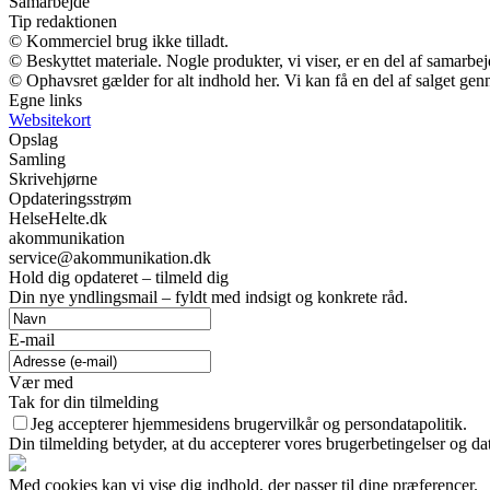
Samarbejde
Tip redaktionen
© Kommerciel brug ikke tilladt.
© Beskyttet materiale. Nogle produkter, vi viser, er en del af samarbe
© Ophavsret gælder for alt indhold her. Vi kan få en del af salget gen
Egne links
Websitekort
Opslag
Samling
Skrivehjørne
Opdateringsstrøm
HelseHelte.dk
akommunikation
service@akommunikation.dk
Hold dig opdateret – tilmeld dig
Din nye yndlingsmail – fyldt med indsigt og konkrete råd.
E-mail
Vær med
Tak for din tilmelding
Jeg accepterer hjemmesidens brugervilkår og persondatapolitik.
Din tilmelding betyder, at du accepterer vores brugerbetingelser og dat
Med cookies kan vi vise dig indhold, der passer til dine præferencer.