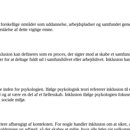
forskellige områder som uddannelse, arbejdspladser og samfundet genere
ståelse af dette vigtige emne.
Inklusion kan defineres som en proces, der sigter mod at skabe et samfund 
for at deltage fuldt ud i samfundslivet eller arbejdslivet. Inklusion han
lle inden for psykologien. Ifølge psykologisk teori refererer inklusion t
d og at være en del af et fællesskab. Inklusion ifølge psykologien fokus
 sociale miljø.
riere afhængigt af konteksten. For nogle handler inklusion om at sikre, 
ldninger og adfærd, så der skabes et miljø, hvor alle føler sig velkomn