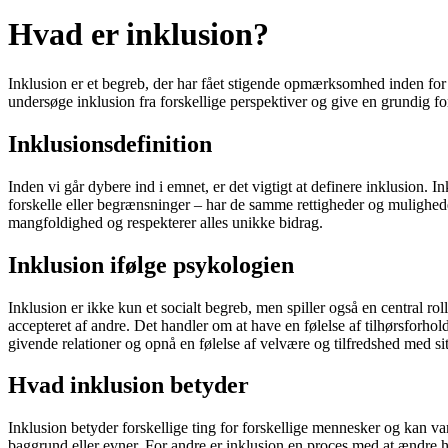
Hvad er inklusion?
Inklusion er et begreb, der har fået stigende opmærksomhed inden for 
undersøge inklusion fra forskellige perspektiver og give en grundig for
Inklusionsdefinition
Inden vi går dybere ind i emnet, er det vigtigt at definere inklusion. 
forskelle eller begrænsninger – har de samme rettigheder og muligheder 
mangfoldighed og respekterer alles unikke bidrag.
Inklusion ifølge psykologien
Inklusion er ikke kun et socialt begreb, men spiller også en central ro
accepteret af andre. Det handler om at have en følelse af tilhørsforhol
givende relationer og opnå en følelse af velvære og tilfredshed med sit
Hvad inklusion betyder
Inklusion betyder forskellige ting for forskellige mennesker og kan va
baggrund eller evner. For andre er inklusion en proces med at ændre ho