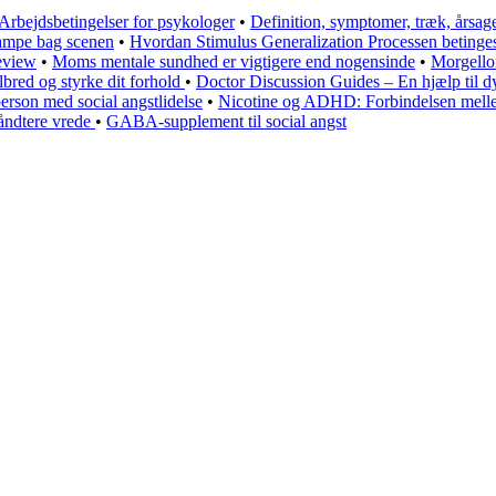
Arbejdsbetingelser for psykologer
•
Definition, symptomer, træk, årsa
kampe bag scenen
•
Hvordan Stimulus Generalization Processen beting
eview
•
Moms mentale sundhed er vigtigere end nogensinde
•
Morgellon
red og styrke dit forhold
•
Doctor Discussion Guides – En hjælp til 
person med social angstlidelse
•
Nicotine og ADHD: Forbindelsen me
håndtere vrede
•
GABA-supplement til social angst