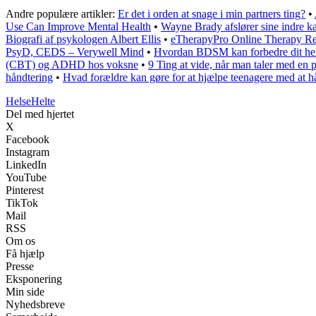
Andre populære artikler:
Er det i orden at snage i min partners ting?
•
Use Can Improve Mental Health
•
Wayne Brady afslører sine indre 
Biografi af psykologen Albert Ellis
•
eTherapyPro Online Therapy R
PsyD, CEDS – Verywell Mind
•
Hvordan BDSM kan forbedre dit helb
(CBT) og ADHD hos voksne
•
9 Ting at vide, når man taler med en 
håndtering
•
Hvad forældre kan gøre for at hjælpe teenagere med at 
Helse
Helte
Del med hjertet
X
Facebook
Instagram
LinkedIn
YouTube
Pinterest
TikTok
Mail
RSS
Om os
Få hjælp
Presse
Eksponering
Min side
Nyhedsbreve