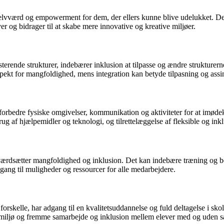
selvværd og empowerment for dem, der ellers kunne blive udelukket. Det fø
er og bidrager til at skabe mere innovative og kreative miljøer.
sterende strukturer, indebærer inklusion at tilpasse og ændre strukturer
espekt for mangfoldighed, mens integration kan betyde tilpasning og assimi
og forbedre fysiske omgivelser, kommunikation og aktiviteter for at im
rug af hjælpemidler og teknologi, og tilrettelæggelse af fleksible og ink
værdsætter mangfoldighed og inklusion. Det kan indebære træning og be
adgang til muligheder og ressourcer for alle medarbejdere.
 forskelle, har adgang til en kvalitetsuddannelse og fuld deltagelse i sk
smiljø og fremme samarbejde og inklusion mellem elever med og uden s