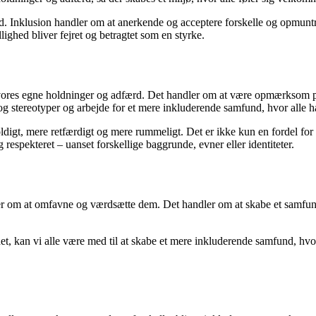
. Inklusion handler om at anerkende og acceptere forskelle og opmuntre 
ighed bliver fejret og betragtet som en styrke.
 vores egne holdninger og adfærd. Det handler om at være opmærksom på d
g stereotyper og arbejde for et mere inkluderende samfund, hvor alle har
gt, mere retfærdigt og mere rummeligt. Det er ikke kun en fordel for de
g respekteret – uanset forskellige baggrunde, evner eller identiteter.
er om at omfavne og værdsætte dem. Det handler om at skabe et samfund,
det, kan vi alle være med til at skabe et mere inkluderende samfund, hvo