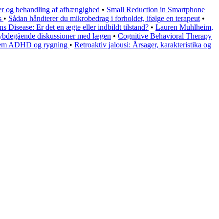
ger og behandling af afhængighed
•
Small Reduction in Smartphone
es
•
Sådan håndterer du mikrobedrag i forholdet, ifølge en terapeut
•
s Disease: Er det en ægte eller indbildt tilstand?
•
Lauren Muhlheim,
dybdegående diskussioner med lægen
•
Cognitive Behavioral Therapy
llem ADHD og rygning
•
Retroaktiv jalousi: Årsager, karakteristika og