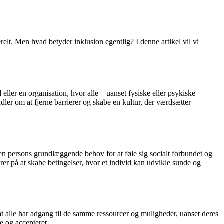
lt. Men hvad betyder inklusion egentlig? I denne artikel vil vi
eller en organisation, hvor alle – uanset fysiske eller psykiske
dler om at fjerne barrierer og skabe en kultur, der værdsætter
il en persons grundlæggende behov for at føle sig socialt forbundet og
erer på at skabe betingelser, hvor et individ kan udvikle sunde og
at alle har adgang til de samme ressourcer og muligheder, uanset deres
e og accepteret.