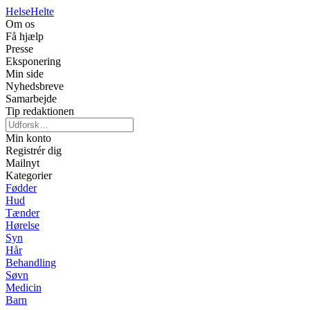
Helse
Helte
Om os
Få hjælp
Presse
Eksponering
Min side
Nyhedsbreve
Samarbejde
Tip redaktionen
Min konto
Registrér dig
Mailnyt
Kategorier
Fødder
Hud
Tænder
Hørelse
Syn
Hår
Behandling
Søvn
Medicin
Barn