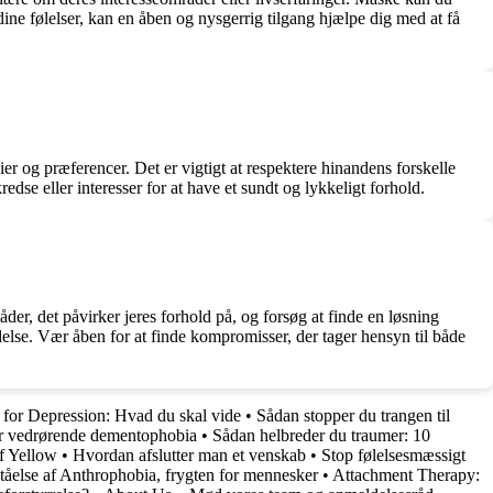
ine følelser, kan en åben og nysgerrig tilgang hjælpe dig med at få
ier og præferencer. Det er vigtigt at respektere hinandens forskelle
edse eller interesser for at have et sundt og lykkeligt forhold.
der, det påvirker jeres forhold på, og forsøg at finde en løsning
ydelse. Vær åben for at finde kompromisser, der tager hensyn til både
 for Depression: Hvad du skal vide
•
Sådan stopper du trangen til
r vedrørende dementophobia
•
Sådan helbreder du traumer: 10
f Yellow
•
Hvordan afslutter man et venskab
•
Stop følelsesmæssigt
tåelse af Anthrophobia, frygten for mennesker
•
Attachment Therapy: