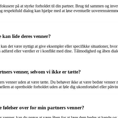
kusere på at styrke forholdet til din partner. Brug tid sammen og invest
g respektfuld dialog kan hjælpe med at løse eventuelle uoverensstemmels
e kan lide deres venner?
 kan det være nyttigt at give eksempler eller specifikke situationer, hvor
dfærd eller værdier er i konflikt med dine. Tålmodighed og åben dialog e
rtners venner, selvom vi ikke er tætte?
rtners venner uden at være tætte. Du behøver ikke at være bedste venner m
ellem at opretholde forholdet uden at føle dig ukomfortabel eller påtvi
følelser over for min partners venner?
rs venner, kan du prøve at være åben for at lære dem bedre at kende og