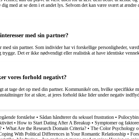
 dig med at se dem i et andet lys. Selvom det kan være svært at ændre d
 interesser med sin partner?
er med sin partner. Som individer har vi forskellige personligheder, værd
 trygge. Det er ikke nødvendigt eller realistisk at have identiske vennekr
er vores forhold negativt?
tigt at tage det op med din partner. Kommunikér om, hvilke specifikke må
taltninger for at sikre, at jeres forhold ikke lider under negativ indfl
gående forståelse
•
Sådan håndterer du seksuel frustration
•
Psilocybin
tivitet
•
How to Start Dating After A Breakup
•
Symptomer og faktore
?
•
What Are the Research Domain Criteria?
•
The Color Psychology o
Coping With Political Differences in Your Romantic Relationship
•
Fors