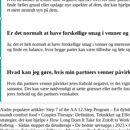
finde fælles grund eller opdage nye aspekter af dem, der kan hjælpe
et mere neutralt syn på dem.
Er det normalt at have forskellige smag i venner og
Ja, det er helt normalt at have forskellige smag i venner og interess
og finde en balance, hvor begge parter kan være tilfredse og føle sig
Hvad kan jeg gøre, hvis min partners venner påvirk
Hvis din partners venner påvirker jeres forhold negativt, er det vig
sammen. Det kan være nødvendigt at sætte grænser eller træffe forans
jeres forhold og din partners venskaber.
Andre populære artikler:
Step 7 of the AA 12-Step Program – En dybde
usundt comfort food
•
Couples Therapy: Definition, Teknikker og Effek
strategier, der kan hjælpe
•
How Long Does It Take for Zoloft to Work
forbrug – Sådan stopper du detailterapi
•
De bedste søvnapps i 2023
•