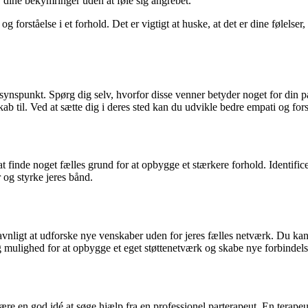
år dine bekymringer uden at føle sig angrebet.
og forståelse i et forhold. Det er vigtigt at huske, at det er dine føle
s synspunkt. Spørg dig selv, hvorfor disse venner betyder noget for din pa
ab til. Ved at sætte dig i deres sted kan du udvikle bedre empati og fors
at finde noget fælles grund for at opbygge et stærkere forhold. Identific
 og styrke jeres bånd.
vnligt at udforske nye venskaber uden for jeres fælles netværk. Du kan 
g mulighed for at opbygge et eget støttenetværk og skabe nye forbindels
være en god idé at søge hjælp fra en professionel parterapeut. En terap