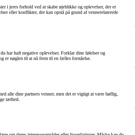
er i jeres forhold ved at skabe øjeblikke og oplevelser, der er
er eller konflikter, der kan opstå på grund af vennerelaterede
 du har haft negative oplevelser. Forklar dine følelser og
r nøglen til at nå frem til en fælles forståelse.
ed alle dine partners venner, men det er vigtigt at være høflig,
nge tæthed.
 lære om deres interesseområder eller livserfaringer. Måske kan du