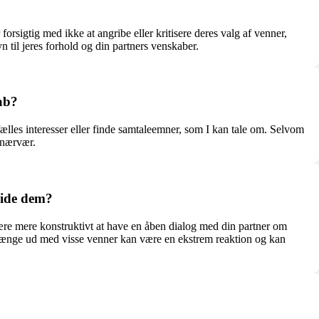
rsigtig med ikke at angribe eller kritisere deres valg af venner,
til jeres forhold og din partners venskaber.
kab?
 fælles interesser eller finde samtaleemner, som I kan tale om. Selvom
 nærvær.
lide dem?
t være mere konstruktivt at have en åben dialog med din partner om
t hænge ud med visse venner kan være en ekstrem reaktion og kan