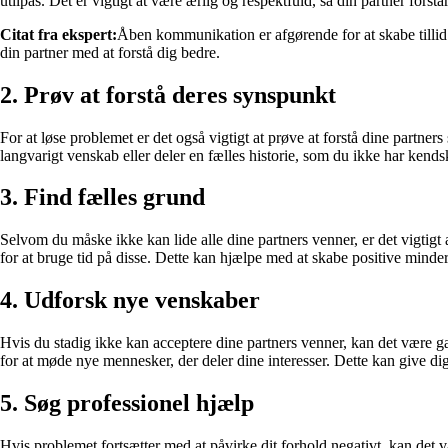
utilpas. Det er vigtigt at være ærlig og respektfuld, så din partner forst
Citat fra ekspert:
Åben kommunikation er afgørende for at skabe tillid 
din partner med at forstå dig bedre.
2. Prøv at forstå deres synspunkt
For at løse problemet er det også vigtigt at prøve at forstå dine partner
langvarigt venskab eller deler en fælles historie, som du ikke har kendsk
3. Find fælles grund
Selvom du måske ikke kan lide alle dine partners venner, er det vigtigt 
for at bruge tid på disse. Dette kan hjælpe med at skabe positive minder
4. Udforsk nye venskaber
Hvis du stadig ikke kan acceptere dine partners venner, kan det være ga
for at møde nye mennesker, der deler dine interesser. Dette kan give di
5. Søg professionel hjælp
Hvis problemet fortsætter med at påvirke dit forhold negativt, kan det 