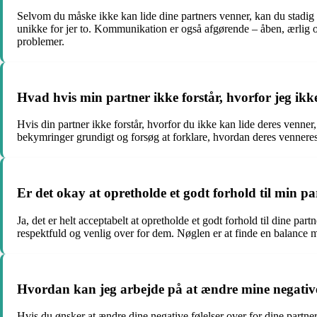
Selvom du måske ikke kan lide dine partners venner, kan du stadig fo
unikke for jer to. Kommunikation er også afgørende – åben, ærlig o
problemer.
Hvad hvis min partner ikke forstår, hvorfor jeg ikk
Hvis din partner ikke forstår, hvorfor du ikke kan lide deres venner,
bekymringer grundigt og forsøg at forklare, hvordan deres venneres a
Er det okay at opretholde et godt forhold til min pa
Ja, det er helt acceptabelt at opretholde et godt forhold til dine pa
respektfuld og venlig over for dem. Nøglen er at finde en balance m
Hvordan kan jeg arbejde på at ændre mine negative 
Hvis du ønsker at ændre dine negative følelser over for dine partne