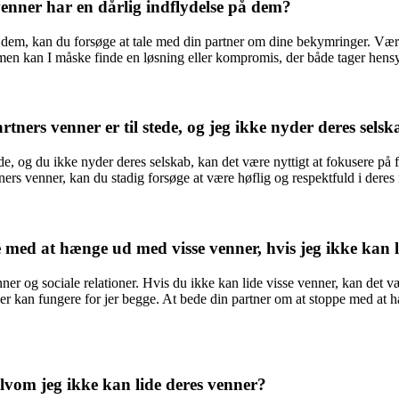
venner har en dårlig indflydelse på dem?
 dem, kan du forsøge at tale med din partner om dine bekymringer. Vær fo
 kan I måske finde en løsning eller kompromis, der både tager hensyn 
tners venner er til stede, og jeg ikke nyder deres sels
tede, og du ikke nyder deres selskab, kan det være nyttigt at fokusere på
ers venner, kan du stadig forsøge at være høflig og respektfuld i deres
e med at hænge ud med visse venner, hvis jeg ikke kan 
 venner og sociale relationer. Hvis du ikke kan lide visse venner, kan de
der kan fungere for jer begge. At bede din partner om at stoppe med a
elvom jeg ikke kan lide deres venner?