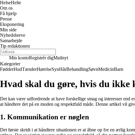
Helse
Helte
Om os
Få hjælp
Presse
Eksponering
Min side
Nyhedsbreve
Samarbejde
Tip redaktionen
Min konto
Registrér dig
Mailnyt
Kategorier
Fødder
Hud
Tænder
Hørelse
Syn
Hår
Behandling
Søvn
Medicin
Barn
Hvad skal du gøre, hvis du ikke 
Det kan være udfordrende at have forskellige smag og interesser end ens 
at håndtere det på en moden og respektfuld måde. Denne artikel vil give
1. Kommunikation er nøglen
Det første skridt i at håndtere situationen er at åbne op for en ærlig ko