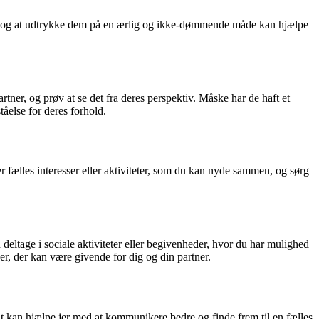
lser, og at udtrykke dem på en ærlig og ikke-dømmende måde kan hjælpe
rtner, og prøv at se det fra deres perspektiv. Måske har de haft et
tåelse for deres forhold.
er fælles interesser eller aktiviteter, som du kan nyde sammen, og sørg
deltage i sociale aktiviteter eller begivenheder, hvor du har mulighed
er, der kan være givende for dig og din partner.
eut kan hjælpe jer med at kommunikere bedre og finde frem til en fælles