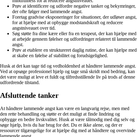
mindfulness for at reducere angstniveauet.
Prøv at identificere og udfordre negative tanker og bekymringer,
der ofte følger med lammende angst.
Foretag gradvise eksponeringer for situationer, der udløser angst,
for at hjælpe med at opbygge modstandskraft og reducere
angstniveauet over tid.
Søg støtte fra dine kære eller fra en terapeut, der kan hjælpe med
at arbejde gennem følelser og udfordringer relateret til lammende
angst.
Prøv at etablere en struktureret daglig rutine, der kan hjælpe med
at skabe en følelse af stabilitet og forudsigelighed.
Husk at det kan tage tid og vedholdenhed at håndtere lammende angst.
Ved at opsøge professionel hjælp og tage små skridt mod bedring, kan
det være muligt at leve et fuldt og tilfredsstillende liv på trods af denne
udfordrende tilstand.
Afsluttende tanker
At håndtere lammende angst kan være en langvarig rejse, men med
den rette behandling og støtte er det muligt at finde lindring og
opbygge en bedre livskvalitet. Husk at være tålmodig med dig selv og
søge hjælp, hvis du har brug for det. Du er ikke alene, og der er
ressourcer tilgængelige for at hjælpe dig med at håndtere og overvinde
lammende angst.