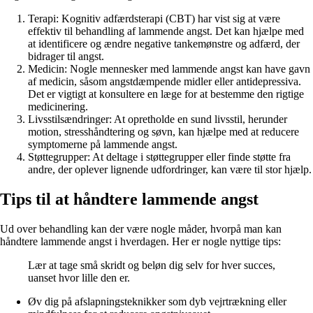
Terapi: Kognitiv adfærdsterapi (CBT) har vist sig at være
effektiv til behandling af lammende angst. Det kan hjælpe med
at identificere og ændre negative tankemønstre og adfærd, der
bidrager til angst.
Medicin: Nogle mennesker med lammende angst kan have gavn
af medicin, såsom angstdæmpende midler eller antidepressiva.
Det er vigtigt at konsultere en læge for at bestemme den rigtige
medicinering.
Livsstilsændringer: At opretholde en sund livsstil, herunder
motion, stresshåndtering og søvn, kan hjælpe med at reducere
symptomerne på lammende angst.
Støttegrupper: At deltage i støttegrupper eller finde støtte fra
andre, der oplever lignende udfordringer, kan være til stor hjælp.
Tips til at håndtere lammende angst
Ud over behandling kan der være nogle måder, hvorpå man kan
håndtere lammende angst i hverdagen. Her er nogle nyttige tips:
Lær at tage små skridt og beløn dig selv for hver succes,
uanset hvor lille den er.
Øv dig på afslapningsteknikker som dyb vejrtrækning eller