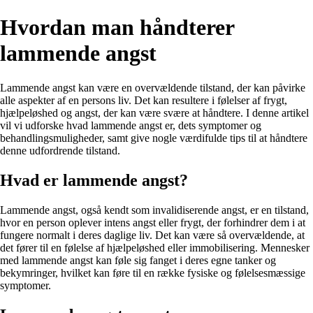
Hvordan man håndterer
lammende angst
Lammende angst kan være en overvældende tilstand, der kan påvirke
alle aspekter af en persons liv. Det kan resultere i følelser af frygt,
hjælpeløshed og angst, der kan være svære at håndtere. I denne artikel
vil vi udforske hvad lammende angst er, dets symptomer og
behandlingsmuligheder, samt give nogle værdifulde tips til at håndtere
denne udfordrende tilstand.
Hvad er lammende angst?
Lammende angst, også kendt som invalidiserende angst, er en tilstand,
hvor en person oplever intens angst eller frygt, der forhindrer dem i at
fungere normalt i deres daglige liv. Det kan være så overvældende, at
det fører til en følelse af hjælpeløshed eller immobilisering. Mennesker
med lammende angst kan føle sig fanget i deres egne tanker og
bekymringer, hvilket kan føre til en række fysiske og følelsesmæssige
symptomer.