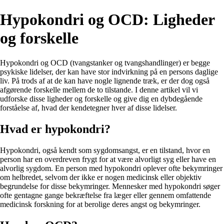
Hypokondri og OCD: Ligheder
og forskelle
Hypokondri og OCD (tvangstanker og tvangshandlinger) er begge
psykiske lidelser, der kan have stor indvirkning på en persons daglige
liv. På trods af at de kan have nogle lignende træk, er der dog også
afgørende forskelle mellem de to tilstande. I denne artikel vil vi
udforske disse ligheder og forskelle og give dig en dybdegående
forståelse af, hvad der kendetegner hver af disse lidelser.
Hvad er hypokondri?
Hypokondri, også kendt som sygdomsangst, er en tilstand, hvor en
person har en overdreven frygt for at være alvorligt syg eller have en
alvorlig sygdom. En person med hypokondri oplever ofte bekymringer
om helbredet, selvom der ikke er nogen medicinsk eller objektiv
begrundelse for disse bekymringer. Mennesker med hypokondri søger
ofte gentagne gange bekræftelse fra læger eller gennem omfattende
medicinsk forskning for at berolige deres angst og bekymringer.