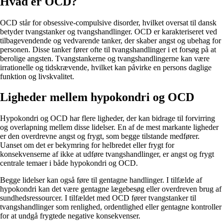
Hvad er OCD?
OCD står for obsessive-compulsive disorder, hvilket oversat til dansk
betyder tvangstanker og tvangshandlinger. OCD er karakteriseret ved
tilbagevendende og vedvarende tanker, der skaber angst og ubehag for
personen. Disse tanker fører ofte til tvangshandlinger i et forsøg på at
berolige angsten. Tvangstankerne og tvangshandlingerne kan være
irrationelle og tidskrævende, hvilket kan påvirke en persons daglige
funktion og livskvalitet.
Ligheder mellem hypokondri og OCD
Hypokondri og OCD har flere ligheder, der kan bidrage til forvirring
og overlapning mellem disse lidelser. En af de mest markante ligheder
er den overdrevne angst og frygt, som begge tilstande medfører.
Uanset om det er bekymring for helbredet eller frygt for
konsekvenserne af ikke at udføre tvangshandlinger, er angst og frygt
centrale temaer i både hypokondri og OCD.
Begge lidelser kan også føre til gentagne handlinger. I tilfælde af
hypokondri kan det være gentagne lægebesøg eller overdreven brug af
sundhedsressourcer. I tilfældet med OCD fører tvangstanker til
tvangshandlinger som renlighed, ordentlighed eller gentagne kontroller
for at undgå frygtede negative konsekvenser.