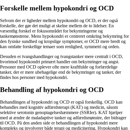
Forskelle mellem hypokondri og OCD
Selvom der er ligheder mellem hypokondri og OCD, er der også
forskelle, der gør det muligt at skelne mellem de to lidelser. En
væsentlig forskel er fokusområdet for bekymringerne og
tankemønstrene. Mens hypokondri er centreret omkring bekymring for
den fysiske sundhed og kropslige symptomer, er OCD mere bredt og
kan omfatte forskellige temaer som renlighed, symmetri og orden.
Desuden er tvangshandlinger og tvangstanker mere centralt i OCD,
hvorimod hypokondri primært handler om bekymringer og angst.
Personer med OCD oplever ofte mere kraftfulde og forfærdelige
tanker, der er mere ubehagelige end de bekymringer og tanker, der
findes hos personer med hypokondri.
Behandling af hypokondri og OCD
Behandlingen af hypokondri og OCD er også forskellig. OCD kan
behandles med kognitiv adfærdsterapi (KAT) og medicin, såsom
selektive serotonin genoptagelseshæmmere (SSRIer). KAT hjælper
med at ændre de maladaptive tanker og adfærdsmønstre, der bidrager
til OCD. På den anden side er behandlingen af hypokondri mere
kompleks og involverer både terapi og medicinering. Hypokondri kan