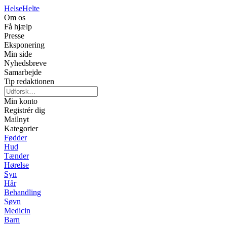
Helse
Helte
Om os
Få hjælp
Presse
Eksponering
Min side
Nyhedsbreve
Samarbejde
Tip redaktionen
Min konto
Registrér dig
Mailnyt
Kategorier
Fødder
Hud
Tænder
Hørelse
Syn
Hår
Behandling
Søvn
Medicin
Barn