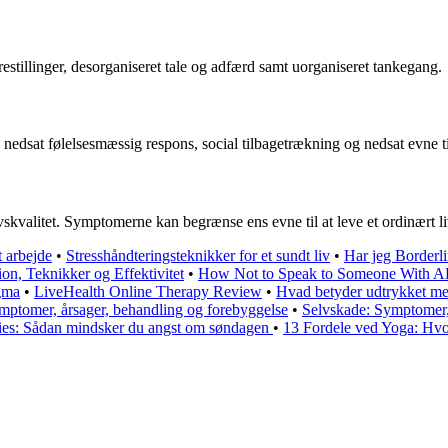
estillinger, desorganiseret tale og adfærd samt uorganiseret tankegang.
edsat følelsesmæssig respons, social tilbagetrækning og nedsat evne ti
vskvalitet. Symptomerne kan begrænse ens evne til at leve et ordinært l
 arbejde
•
Stresshåndteringsteknikker for et sundt liv
•
Har jeg Borderli
ion, Teknikker og Effektivitet
•
How Not to Speak to Someone With
gma
•
LiveHealth Online Therapy Review
•
Hvad betyder udtrykket men
mptomer, årsager, behandling og forebyggelse
•
Selvskade: Symptomer,
ies: Sådan mindsker du angst om søndagen
•
13 Fordele ved Yoga: Hvo