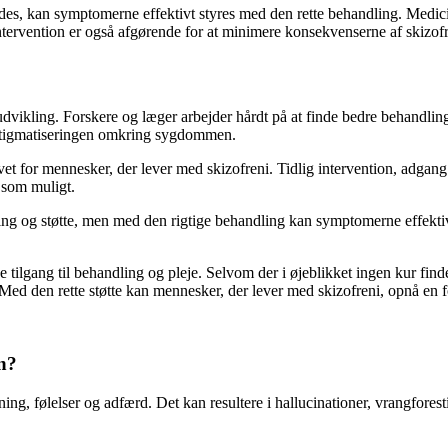
redes, kan symptomerne effektivt styres med den rette behandling. Medic
ntervention er også afgørende for at minimere konsekvenserne af skizofr
 udvikling. Forskere og læger arbejder hårdt på at finde bedre behand
 stigmatiseringen omkring sygdommen.
ivet for mennesker, der lever med skizofreni. Tidlig intervention, adgan
v som muligt.
ing og støtte, men med den rigtige behandling kan symptomerne effektivt
de tilgang til behandling og pleje. Selvom der i øjeblikket ingen kur fin
 den rette støtte kan mennesker, der lever med skizofreni, opnå en forbe
on?
ing, følelser og adfærd. Det kan resultere i hallucinationer, vrangforest