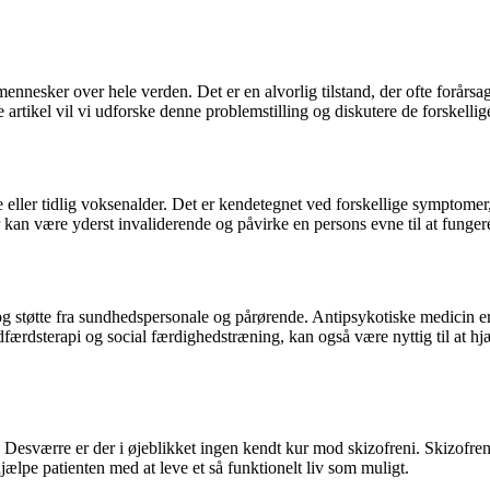
nnesker over hele verden. Det er en alvorlig tilstand, der ofte forårsag
artikel vil vi udforske denne problemstilling og diskutere de forskellig
eller tidlig voksenalder. Det er kendetegnet ved forskellige symptomer, h
kan være yderst invaliderende og påvirke en persons evne til at funger
g støtte fra sundhedspersonale og pårørende. Antipsykotiske medicin er
adfærdsterapi og social færdighedstræning, kan også være nyttig til at 
 Desværre er der i øjeblikket ingen kendt kur mod skizofreni. Skizofreni
ælpe patienten med at leve et så funktionelt liv som muligt.