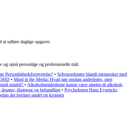
l at udføre daglige opgaver.
iv og opnå personlige og professionelle mål.
ne Personlighedsforstyrrelse?
•
Selvmordsrater blandt mennesker med
 ADHD
•
Mind in the Media: Hvad gør onsdag anderledes, men
talt ustabil?
•
Alkoholmetabolisme kunne være nøglen til alkohols
 årsager, diagnose og behandling
•
Psychologen Hans Eysencks
rdan det hjælper sindet og kroppen