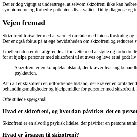
Det er dog vigtigt at understrege, at selvom skizofreni ikke kan helb
symptomerne og forbedre patientens livskvalitet. Tidlig diagnose og i
Vejen fremad
Skizofreni fortsætter med at være et område med intens forskning og
Der er også fokus på at øge bevidstheden om skizofreni og reducere
I mellemtiden er det afgørende at fortsætte med at støtte og forbedre l
for at hjælpe personer med skizofreni til at trives og leve et så godt li
Skizofreni er en kompleks tilstand, der kræver livslang behandl
psykiatrien.
Alt i alt er skizofreni en udfordrende tilstand, der kræver en omfatten
behandlingsmuligheder og hjælpemidler for personer med skizofreni. Med
Ofte stillede spørgsmål
Hvad er skizofreni, og hvordan påvirker det en pers
Skizofreni er en alvorlig psykisk lidelse, der påvirker en persons tænkn
Hvad er årsagen til skizofreni?