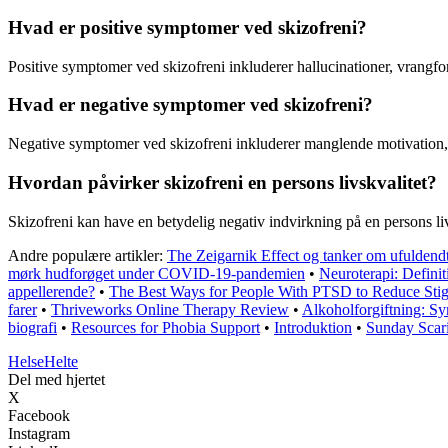
Hvad er positive symptomer ved skizofreni?
Positive symptomer ved skizofreni inkluderer hallucinationer, vrangfor
Hvad er negative symptomer ved skizofreni?
Negative symptomer ved skizofreni inkluderer manglende motivation, n
Hvordan påvirker skizofreni en persons livskvalitet?
Skizofreni kan have en betydelig negativ indvirkning på en persons li
Andre populære artikler:
The Zeigarnik Effect og tanker om ufuldendt
mørk hudforøget under COVID-19-pandemien
•
Neuroterapi: Definit
appellerende?
•
The Best Ways for People With PTSD to Reduce Sti
farer
•
Thriveworks Online Therapy Review
•
Alkoholforgiftning: Sy
biografi
•
Resources for Phobia Support
•
Introduktion
•
Sunday Scar
Helse
Helte
Del med hjertet
X
Facebook
Instagram