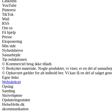
LinkedIn
YouTube
Pinterest
TikTok
Mail
RSS
Om os
Få hjælp
Presse
Eksponering
Min side
Nyhedsbreve
Samarbejde
Tip redaktionen
© Kommerciel brug ikke tilladt.
© Beskyttet materiale. Nogle produkter, vi viser, er en del af samarbe
© Ophavsret gælder for alt indhold her. Vi kan få en del af salget gen
Egne links
Websitekort
Opslag
Samling
Skrivehjørne
Opdateringsstrøm
HelseHelte.dk
akommunikation