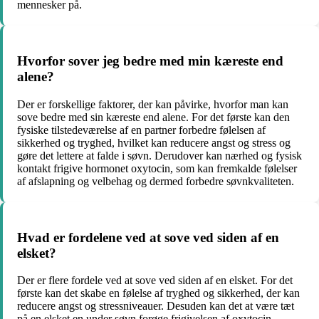
mennesker på.
Hvorfor sover jeg bedre med min kæreste end
alene?
Der er forskellige faktorer, der kan påvirke, hvorfor man kan
sove bedre med sin kæreste end alene. For det første kan den
fysiske tilstedeværelse af en partner forbedre følelsen af
sikkerhed og tryghed, hvilket kan reducere angst og stress og
gøre det lettere at falde i søvn. Derudover kan nærhed og fysisk
kontakt frigive hormonet oxytocin, som kan fremkalde følelser
af afslapning og velbehag og dermed forbedre søvnkvaliteten.
Hvad er fordelene ved at sove ved siden af en
elsket?
Der er flere fordele ved at sove ved siden af en elsket. For det
første kan det skabe en følelse af tryghed og sikkerhed, der kan
reducere angst og stressniveauer. Desuden kan det at være tæt
på en elsket en under søvn forøge frigivelsen af oxytocin,