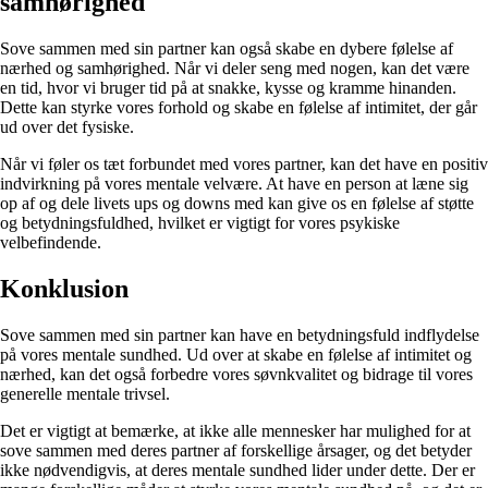
samhørighed
Sove sammen med sin partner kan også skabe en dybere følelse af
nærhed og samhørighed. Når vi deler seng med nogen, kan det være
en tid, hvor vi bruger tid på at snakke, kysse og kramme hinanden.
Dette kan styrke vores forhold og skabe en følelse af intimitet, der går
ud over det fysiske.
Når vi føler os tæt forbundet med vores partner, kan det have en positiv
indvirkning på vores mentale velvære. At have en person at læne sig
op af og dele livets ups og downs med kan give os en følelse af støtte
og betydningsfuldhed, hvilket er vigtigt for vores psykiske
velbefindende.
Konklusion
Sove sammen med sin partner kan have en betydningsfuld indflydelse
på vores mentale sundhed. Ud over at skabe en følelse af intimitet og
nærhed, kan det også forbedre vores søvnkvalitet og bidrage til vores
generelle mentale trivsel.
Det er vigtigt at bemærke, at ikke alle mennesker har mulighed for at
sove sammen med deres partner af forskellige årsager, og det betyder
ikke nødvendigvis, at deres mentale sundhed lider under dette. Der er