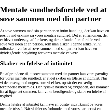
Mentale sundhedsfordele ved at
sove sammen med din partner
At sove sammen med sin partner er en intim handling, der kan have en
positiv indvirkning på vores mentale sundhed. Det er et fænomen, der
er blevet undersøgt af forskere, og der er fundet flere fordele ved at
sove ved siden af en person, som man elsker. I denne artikel vil vi
udforske, hvorfor at sove sammen med sin partner kan have en
dybdegående betydning for vores mentale velvære.
Skaber en følelse af intimitet
En af grundene til, at sove sammen med sin partner kan være gavnligt
for vores mentale sundhed, er at det skaber en følelse af intimitet. Når
vi deler seng med nogen, som vi elsker, opstår der en særlig
forbindelse mellem os. Den fysiske nærhed og trygheden, der kommer
fra at ligge tæt sammen, kan virke beroligende og skabe en følelse af
tryghed.
Denne følelse af intimitet kan have en positiv indvirkning på vores
mentale trivsel. Når vi føler os forbundet med vores partner på en