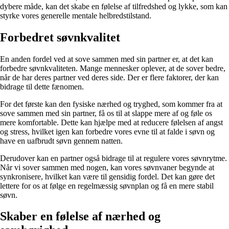
dybere måde, kan det skabe en følelse af tilfredshed og lykke, som kan
styrke vores generelle mentale helbredstilstand.
Forbedret søvnkvalitet
En anden fordel ved at sove sammen med sin partner er, at det kan
forbedre søvnkvaliteten. Mange mennesker oplever, at de sover bedre,
når de har deres partner ved deres side. Der er flere faktorer, der kan
bidrage til dette fænomen.
For det første kan den fysiske nærhed og tryghed, som kommer fra at
sove sammen med sin partner, få os til at slappe mere af og føle os
mere komfortable. Dette kan hjælpe med at reducere følelsen af angst
og stress, hvilket igen kan forbedre vores evne til at falde i søvn og
have en uafbrudt søvn gennem natten.
Derudover kan en partner også bidrage til at regulere vores søvnrytme.
Når vi sover sammen med nogen, kan vores søvnvaner begynde at
synkronisere, hvilket kan være til gensidig fordel. Det kan gøre det
lettere for os at følge en regelmæssig søvnplan og få en mere stabil
søvn.
Skaber en følelse af nærhed og