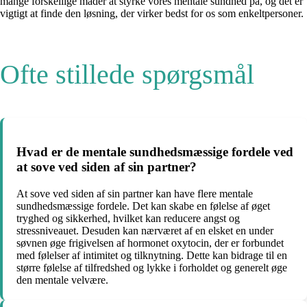
mange forskellige måder at styrke vores mentale sundhed på, og det er
vigtigt at finde den løsning, der virker bedst for os som enkeltpersoner.
Ofte stillede spørgsmål
Hvad er de mentale sundhedsmæssige fordele ved
at sove ved siden af sin partner?
At sove ved siden af sin partner kan have flere mentale
sundhedsmæssige fordele. Det kan skabe en følelse af øget
tryghed og sikkerhed, hvilket kan reducere angst og
stressniveauet. Desuden kan nærværet af en elsket en under
søvnen øge frigivelsen af hormonet oxytocin, der er forbundet
med følelser af intimitet og tilknytning. Dette kan bidrage til en
større følelse af tilfredshed og lykke i forholdet og generelt øge
den mentale velvære.