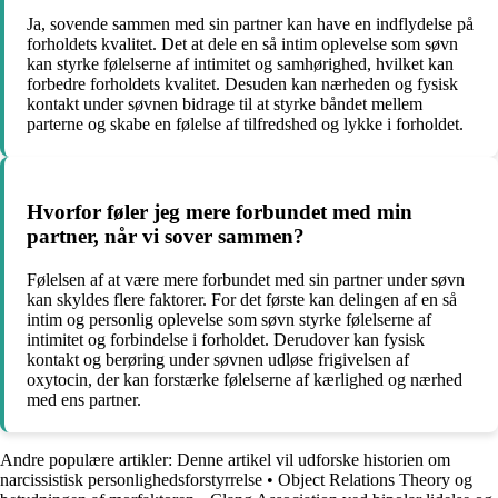
Ja, sovende sammen med sin partner kan have en indflydelse på
forholdets kvalitet. Det at dele en så intim oplevelse som søvn
kan styrke følelserne af intimitet og samhørighed, hvilket kan
forbedre forholdets kvalitet. Desuden kan nærheden og fysisk
kontakt under søvnen bidrage til at styrke båndet mellem
parterne og skabe en følelse af tilfredshed og lykke i forholdet.
Hvorfor føler jeg mere forbundet med min
partner, når vi sover sammen?
Følelsen af at være mere forbundet med sin partner under søvn
kan skyldes flere faktorer. For det første kan delingen af en så
intim og personlig oplevelse som søvn styrke følelserne af
intimitet og forbindelse i forholdet. Derudover kan fysisk
kontakt og berøring under søvnen udløse frigivelsen af
oxytocin, der kan forstærke følelserne af kærlighed og nærhed
med ens partner.
Andre populære artikler:
Denne artikel vil udforske historien om
narcissistisk personlighedsforstyrrelse
•
Object Relations Theory og