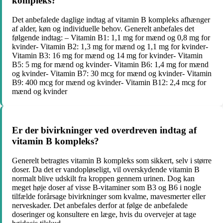
kompleks?
Det anbefalede daglige indtag af vitamin B kompleks afhænger
af alder, køn og individuelle behov. Generelt anbefales det
følgende indtag: – Vitamin B1: 1,1 mg for mænd og 0,8 mg for
kvinder- Vitamin B2: 1,3 mg for mænd og 1,1 mg for kvinder-
Vitamin B3: 16 mg for mænd og 14 mg for kvinder- Vitamin
B5: 5 mg for mænd og kvinder- Vitamin B6: 1,4 mg for mænd
og kvinder- Vitamin B7: 30 mcg for mænd og kvinder- Vitamin
B9: 400 mcg for mænd og kvinder- Vitamin B12: 2,4 mcg for
mænd og kvinder
Er der bivirkninger ved overdreven indtag af
vitamin B kompleks?
Generelt betragtes vitamin B kompleks som sikkert, selv i større
doser. Da det er vandopløseligt, vil overskydende vitamin B
normalt blive udskilt fra kroppen gennem urinen. Dog kan
meget høje doser af visse B-vitaminer som B3 og B6 i nogle
tilfælde forårsage bivirkninger som kvalme, mavesmerter eller
nerveskader. Det anbefales derfor at følge de anbefalede
doseringer og konsultere en læge, hvis du overvejer at tage