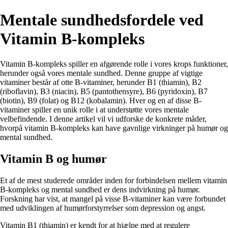
Mentale sundhedsfordele ved
Vitamin B-kompleks
Vitamin B-kompleks spiller en afgørende rolle i vores krops funktioner,
herunder også vores mentale sundhed. Denne gruppe af vigtige
vitaminer består af otte B-vitaminer, herunder B1 (thiamin), B2
(riboflavin), B3 (niacin), B5 (pantothensyre), B6 (pyridoxin), B7
(biotin), B9 (folat) og B12 (kobalamin). Hver og en af disse B-
vitaminer spiller en unik rolle i at understøtte vores mentale
velbefindende. I denne artikel vil vi udforske de konkrete måder,
hvorpå vitamin B-kompleks kan have gavnlige virkninger på humør og
mental sundhed.
Vitamin B og humør
Et af de mest studerede områder inden for forbindelsen mellem vitamin
B-kompleks og mental sundhed er dens indvirkning på humør.
Forskning har vist, at mangel på visse B-vitaminer kan være forbundet
med udviklingen af humørforstyrrelser som depression og angst.
Vitamin B1 (thiamin) er kendt for at hjælpe med at regulere