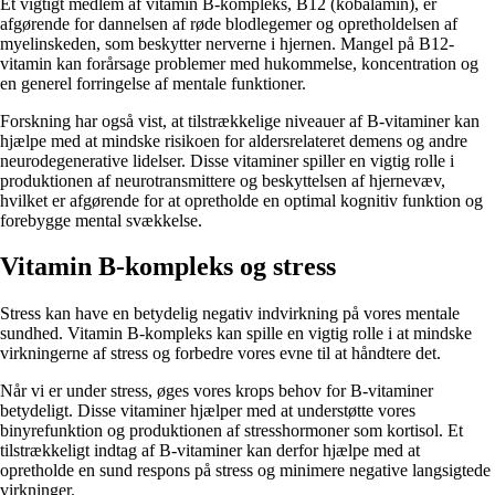
Et vigtigt medlem af vitamin B-kompleks, B12 (kobalamin), er
afgørende for dannelsen af røde blodlegemer og opretholdelsen af ​​
myelinskeden, som beskytter nerverne i hjernen. Mangel på B12-
vitamin kan forårsage problemer med hukommelse, koncentration og
en generel forringelse af mentale funktioner.
Forskning har også vist, at tilstrækkelige niveauer af B-vitaminer kan
hjælpe med at mindske risikoen for aldersrelateret demens og andre
neurodegenerative lidelser. Disse vitaminer spiller en vigtig rolle i
produktionen af neurotransmittere og beskyttelsen af ​​hjernevæv,
hvilket er afgørende for at opretholde en optimal kognitiv funktion og
forebygge mental svækkelse.
Vitamin B-kompleks og stress
Stress kan have en betydelig negativ indvirkning på vores mentale
sundhed. Vitamin B-kompleks kan spille en vigtig rolle i at mindske
virkningerne af stress og forbedre vores evne til at håndtere det.
Når vi er under stress, øges vores krops behov for B-vitaminer
betydeligt. Disse vitaminer hjælper med at understøtte vores
binyrefunktion og produktionen af stresshormoner som kortisol. Et
tilstrækkeligt indtag af B-vitaminer kan derfor hjælpe med at
opretholde en sund respons på stress og minimere negative langsigtede
virkninger.