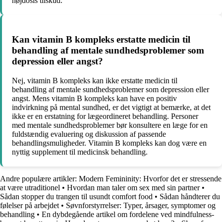
højdosis tilskud.
Kan vitamin B kompleks erstatte medicin til
behandling af mentale sundhedsproblemer som
depression eller angst?
Nej, vitamin B kompleks kan ikke erstatte medicin til
behandling af mentale sundhedsproblemer som depression eller
angst. Mens vitamin B kompleks kan have en positiv
indvirkning på mental sundhed, er det vigtigt at bemærke, at det
ikke er en erstatning for lægeordineret behandling. Personer
med mentale sundhedsproblemer bør konsultere en læge for en
fuldstændig evaluering og diskussion af passende
behandlingsmuligheder. Vitamin B kompleks kan dog være en
nyttig supplement til medicinsk behandling.
Andre populære artikler:
Modern Femininity: Hvorfor det er stressende
at være utraditionel
•
Hvordan man taler om sex med sin partner
•
Sådan stopper du trangen til usundt comfort food
•
Sådan håndterer du
følelser på arbejdet
•
Søvnforstyrrelser: Typer, årsager, symptomer og
behandling
•
En dybdegående artikel om fordelene ved mindfulness-