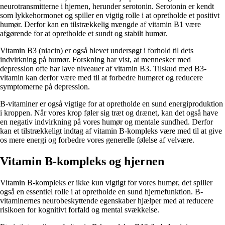
neurotransmitterne i hjernen, herunder serotonin. Serotonin er kendt
som lykkehormonet og spiller en vigtig rolle i at opretholde et positivt
humør. Derfor kan en tilstrækkelig mængde af vitamin B1 være
afgørende for at opretholde et sundt og stabilt humør.
Vitamin B3 (niacin) er også blevet undersøgt i forhold til dets
indvirkning på humør. Forskning har vist, at mennesker med
depression ofte har lave niveauer af vitamin B3. Tilskud med B3-
vitamin kan derfor være med til at forbedre humøret og reducere
symptomerne på depression.
B-vitaminer er også vigtige for at opretholde en sund energiproduktion
i kroppen. Når vores krop føler sig træt og drænet, kan det også have
en negativ indvirkning på vores humør og mentale sundhed. Derfor
kan et tilstrækkeligt indtag af vitamin B-kompleks være med til at give
os mere energi og forbedre vores generelle følelse af velvære.
Vitamin B-kompleks og hjernen
Vitamin B-kompleks er ikke kun vigtigt for vores humør, det spiller
også en essentiel rolle i at opretholde en sund hjernefunktion. B-
vitaminernes neurobeskyttende egenskaber hjælper med at reducere
risikoen for kognitivt forfald og mental svækkelse.