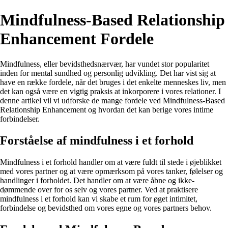
Mindfulness-Based Relationship
Enhancement Fordele
Mindfulness, eller bevidsthedsnærvær, har vundet stor popularitet
inden for mental sundhed og personlig udvikling. Det har vist sig at
have en række fordele, når det bruges i det enkelte menneskes liv, men
det kan også være en vigtig praksis at inkorporere i vores relationer. I
denne artikel vil vi udforske de mange fordele ved Mindfulness-Based
Relationship Enhancement og hvordan det kan berige vores intime
forbindelser.
Forståelse af mindfulness i et forhold
Mindfulness i et forhold handler om at være fuldt til stede i øjeblikket
med vores partner og at være opmærksom på vores tanker, følelser og
handlinger i forholdet. Det handler om at være åbne og ikke-
dømmende over for os selv og vores partner. Ved at praktisere
mindfulness i et forhold kan vi skabe et rum for øget intimitet,
forbindelse og bevidsthed om vores egne og vores partners behov.