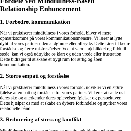
Fordele ved Mindfulness-Based
Relationship Enhancement
1. Forbedret kommunikation
Når vi praktiserer mindfulness i vores forhold, bliver vi mere
opmærksomme på vores kommunikationsmønstre. Vi lærer at lytte
dybt til vores partner uden at dømme eller afbryde. Dette fører til bedre
forståelse og færre misforståelser. Ved at være i øjeblikket og fuldt til
stede, kan vi også udtrykke os klart og uden vrede eller frustration.
Dette bidrager til at skabe et trygt rum for ærlig og åben
kommunikation.
2. Større empati og forståelse
Når vi praktiserer mindfulness i vores forhold, udvikler vi en større
følelse af empati og forståelse for vores partner. Vi lærer at sætte os i
deres sko og anerkender deres oplevelser, følelser og perspektiver.
Dette hjælper os med at skabe en dybere forbindelse og styrker vores
relationelle bånd.
3. Reducering af stress og konflikt
Mindfulness har vist sig at have en positiv indvirkning på stress og