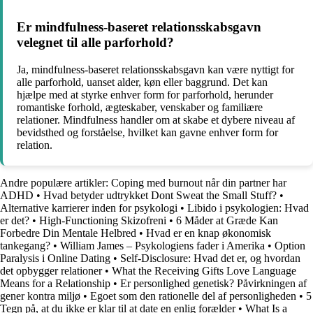
Er mindfulness-baseret relationsskabsgavn
velegnet til alle parforhold?
Ja, mindfulness-baseret relationsskabsgavn kan være nyttigt for
alle parforhold, uanset alder, køn eller baggrund. Det kan
hjælpe med at styrke enhver form for parforhold, herunder
romantiske forhold, ægteskaber, venskaber og familiære
relationer. Mindfulness handler om at skabe et dybere niveau af
bevidsthed og forståelse, hvilket kan gavne enhver form for
relation.
Andre populære artikler:
Coping med burnout når din partner har
ADHD
•
Hvad betyder udtrykket Dont Sweat the Small Stuff?
•
Alternative karrierer inden for psykologi
•
Libido i psykologien: Hvad
er det?
•
High-Functioning Skizofreni
•
6 Måder at Græde Kan
Forbedre Din Mentale Helbred
•
Hvad er en knap økonomisk
tankegang?
•
William James – Psykologiens fader i Amerika
•
Option
Paralysis i Online Dating
•
Self-Disclosure: Hvad det er, og hvordan
det opbygger relationer
•
What the Receiving Gifts Love Language
Means for a Relationship
•
Er personlighed genetisk? Påvirkningen af
gener kontra miljø
•
Egoet som den rationelle del af personligheden
•
5
Tegn på, at du ikke er klar til at date en enlig forælder
•
What Is a