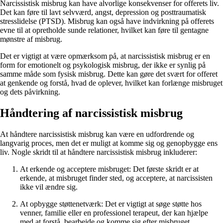
Narcissistisk misbrug kan have alvorlige konsekvenser for offerets liv.
Det kan føre til lavt selvværd, angst, depression og posttraumatisk
stresslidelse (PTSD). Misbrug kan også have indvirkning på offerets
evne til at opretholde sunde relationer, hvilket kan føre til gentagne
mønstre af misbrug.
Det er vigtigt at være opmærksom på, at narcissistisk misbrug er en
form for emotionelt og psykologisk misbrug, der ikke er synlig på
samme måde som fysisk misbrug. Dette kan gøre det svært for offeret
at genkende og forstå, hvad de oplever, hvilket kan forlænge misbruget
og dets påvirkning.
Håndtering af narcissistisk misbrug
At håndtere narcissistisk misbrug kan være en udfordrende og
langvarig proces, men det er muligt at komme sig og genopbygge ens
liv. Nogle skridt til at håndtere narcissistisk misbrug inkluderer:
At erkende og acceptere misbruget: Det første skridt er at
erkende, at misbruget finder sted, og acceptere, at narcissisten
ikke vil ændre sig.
At opbygge støttenetværk: Det er vigtigt at søge støtte hos
venner, familie eller en professionel terapeut, der kan hjælpe
med at forstå, bearbejde og komme sig efter misbruget.