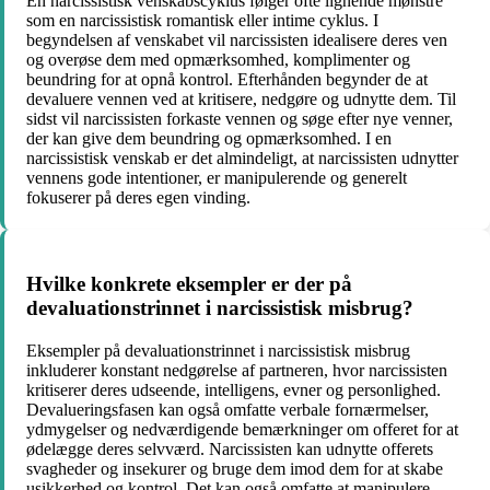
En narcissistisk venskabscyklus følger ofte lignende mønstre
som en narcissistisk romantisk eller intime cyklus. I
begyndelsen af venskabet vil narcissisten idealisere deres ven
og overøse dem med opmærksomhed, komplimenter og
beundring for at opnå kontrol. Efterhånden begynder de at
devaluere vennen ved at kritisere, nedgøre og udnytte dem. Til
sidst vil narcissisten forkaste vennen og søge efter nye venner,
der kan give dem beundring og opmærksomhed. I en
narcissistisk venskab er det almindeligt, at narcissisten udnytter
vennens gode intentioner, er manipulerende og generelt
fokuserer på deres egen vinding.
Hvilke konkrete eksempler er der på
devaluationstrinnet i narcissistisk misbrug?
Eksempler på devaluationstrinnet i narcissistisk misbrug
inkluderer konstant nedgørelse af partneren, hvor narcissisten
kritiserer deres udseende, intelligens, evner og personlighed.
Devalueringsfasen kan også omfatte verbale fornærmelser,
ydmygelser og nedværdigende bemærkninger om offeret for at
ødelægge deres selvværd. Narcissisten kan udnytte offerets
svagheder og insekurer og bruge dem imod dem for at skabe
usikkerhed og kontrol. Det kan også omfatte at manipulere