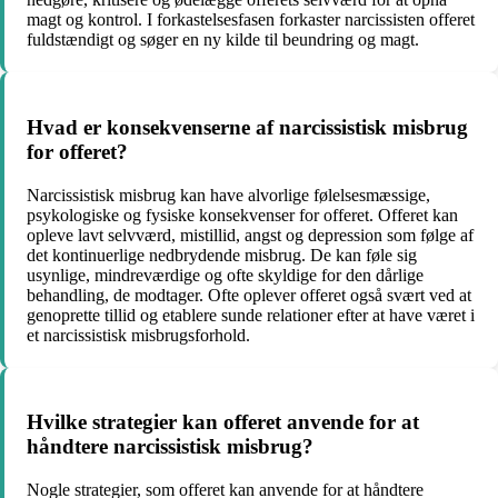
magt og kontrol. I forkastelsesfasen forkaster narcissisten offeret
fuldstændigt og søger en ny kilde til beundring og magt.
Hvad er konsekvenserne af narcissistisk misbrug
for offeret?
Narcissistisk misbrug kan have alvorlige følelsesmæssige,
psykologiske og fysiske konsekvenser for offeret. Offeret kan
opleve lavt selvværd, mistillid, angst og depression som følge af
det kontinuerlige nedbrydende misbrug. De kan føle sig
usynlige, mindreværdige og ofte skyldige for den dårlige
behandling, de modtager. Ofte oplever offeret også svært ved at
genoprette tillid og etablere sunde relationer efter at have været i
et narcissistisk misbrugsforhold.
Hvilke strategier kan offeret anvende for at
håndtere narcissistisk misbrug?
Nogle strategier, som offeret kan anvende for at håndtere