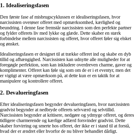
1. Idealiseringsfasen
Den første fase af misbrugscyklussen er idealiseringsfasen, hvor
narcissisten overøser offeret med opmærksomhed, kærlighed og
beundring. I denne fase fremstår narcissisten som den perfekte partner
og fylder offerets liv med lykke og glæde. Dette skaber en stærk
forbindelse mellem narcissisten og offeret, hvor offeret føler sig elsket
og ønsket.
Idealiseringsfasen er designet til at trække offeret ind og skabe en dyb
tillid og afhængighed. Narcissisten kan udnytte alle muligheder for at
foregøgle perfektion, som kan inkludere overdreven charme, gaver og
komplimenter. Offeret kan føle sig som om de er i et eventyr, men det
er vigtigt at være opmærksom på, at dette kun er en taktik for at
manipulere og kontrollere offeret.
2. Devalueringfasen
Efter idealiseringsfasen begynder devalueringfasen, hvor narcissisten
gradvist begynder at nedbryde offerets selvværd og selvtillid.
Narcissisten begynder at kritisere, nedgøre og ydmyge offeret, og deres
tidligere charmerende og kærlige adfærd forsvinder gradvist. Dette
skaber forvirring og smerte hos offeret, der ikke er i stand til at forstå,
hvad der er ændret eller hvorfor de nu bliver behandlet dårligt.