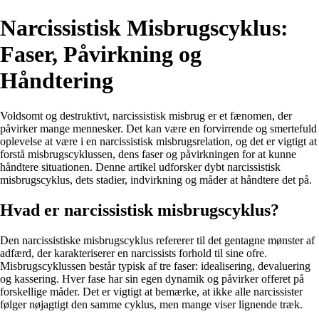
Narcissistisk Misbrugscyklus:
Faser, Påvirkning og
Håndtering
Voldsomt og destruktivt, narcissistisk misbrug er et fænomen, der
påvirker mange mennesker. Det kan være en forvirrende og smertefuld
oplevelse at være i en narcissistisk misbrugsrelation, og det er vigtigt at
forstå misbrugscyklussen, dens faser og påvirkningen for at kunne
håndtere situationen. Denne artikel udforsker dybt narcissistisk
misbrugscyklus, dets stadier, indvirkning og måder at håndtere det på.
Hvad er narcissistisk misbrugscyklus?
Den narcissistiske misbrugscyklus refererer til det gentagne mønster af
adfærd, der karakteriserer en narcissists forhold til sine ofre.
Misbrugscyklussen består typisk af tre faser: idealisering, devaluering
og kassering. Hver fase har sin egen dynamik og påvirker offeret på
forskellige måder. Det er vigtigt at bemærke, at ikke alle narcissister
følger nøjagtigt den samme cyklus, men mange viser lignende træk.