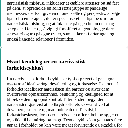
narcissistisk misbrug, inkluderer at etablere grænser og stå fast
på dem, at opretholde en solid støttegruppe af pålidelige
mennesker, der kan give emotionel støtte og perspektiv, at søge
hjælp fra en terapeut, der er specialiseret i at hjælpe ofre for
narcissistisk misbrug, og at fokusere på egen helbredelse og
selvpleje. Det er også vigtigt for offeret at genopbygge deres
selvværd og tro på egne evner, samt at lære af erfaringen og
undgå lignende relationer i fremtiden.
Hvad kendetegner en narcissistisk
forholdscyklus?
En narcissistisk forholdscyklus er typisk præget af gentagne
mønstre af idealisering, devaluering og forkastelse. I starten af
forholdet idealiserer narcissisten sin partner og giver dem
overdreven opmærksomhed, beundring og kærlighed for at
tiltrække dem og opnå kontrol. Efterhånden begynder
narcissisten gradvist at nedbryde offerets selvværd ved at
devaluere, kritisere og manipulere dem. Til sidst, i
forkastelsesfasen, forkaster narcissisten offeret helt og søger en
ny kilde til beundring og magt. Denne cyklus kan gentages flere
gange i forholdet og kan være meget forvirrende og skadelig for