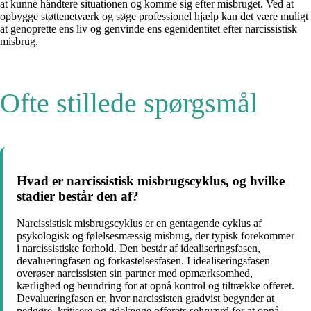
at kunne håndtere situationen og komme sig efter misbruget. Ved at
opbygge støttenetværk og søge professionel hjælp kan det være muligt
at genoprette ens liv og genvinde ens egenidentitet efter narcissistisk
misbrug.
Ofte stillede spørgsmål
Hvad er narcissistisk misbrugscyklus, og hvilke
stadier består den af?
Narcissistisk misbrugscyklus er en gentagende cyklus af
psykologisk og følelsesmæssig misbrug, der typisk forekommer
i narcissistiske forhold. Den består af idealiseringsfasen,
devalueringfasen og forkastelsesfasen. I idealiseringsfasen
overøser narcissisten sin partner med opmærksomhed,
kærlighed og beundring for at opnå kontrol og tiltrække offeret.
Devalueringfasen er, hvor narcissisten gradvist begynder at
nedgøre, kritisere og ødelægge offerets selvværd for at opnå