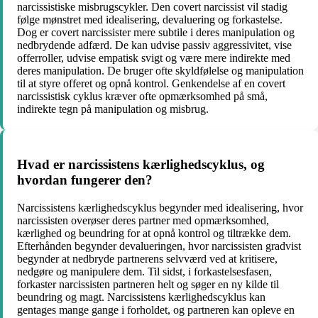
narcissistiske misbrugscykler. Den covert narcissist vil stadig
følge mønstret med idealisering, devaluering og forkastelse.
Dog er covert narcissister mere subtile i deres manipulation og
nedbrydende adfærd. De kan udvise passiv aggressivitet, vise
offerroller, udvise empatisk svigt og være mere indirekte med
deres manipulation. De bruger ofte skyldfølelse og manipulation
til at styre offeret og opnå kontrol. Genkendelse af en covert
narcissistisk cyklus kræver ofte opmærksomhed på små,
indirekte tegn på manipulation og misbrug.
Hvad er narcissistens kærlighedscyklus, og
hvordan fungerer den?
Narcissistens kærlighedscyklus begynder med idealisering, hvor
narcissisten overøser deres partner med opmærksomhed,
kærlighed og beundring for at opnå kontrol og tiltrække dem.
Efterhånden begynder devalueringen, hvor narcissisten gradvist
begynder at nedbryde partnerens selvværd ved at kritisere,
nedgøre og manipulere dem. Til sidst, i forkastelsesfasen,
forkaster narcissisten partneren helt og søger en ny kilde til
beundring og magt. Narcissistens kærlighedscyklus kan
gentages mange gange i forholdet, og partneren kan opleve en