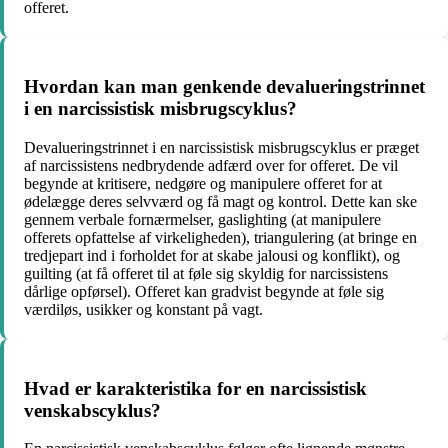
offeret.
Hvordan kan man genkende devalueringstrinnet
i en narcissistisk misbrugscyklus?
Devalueringstrinnet i en narcissistisk misbrugscyklus er præget
af narcissistens nedbrydende adfærd over for offeret. De vil
begynde at kritisere, nedgøre og manipulere offeret for at
ødelægge deres selvværd og få magt og kontrol. Dette kan ske
gennem verbale fornærmelser, gaslighting (at manipulere
offerets opfattelse af virkeligheden), triangulering (at bringe en
tredjepart ind i forholdet for at skabe jalousi og konflikt), og
guilting (at få offeret til at føle sig skyldig for narcissistens
dårlige opførsel). Offeret kan gradvist begynde at føle sig
værdiløs, usikker og konstant på vagt.
Hvad er karakteristika for en narcissistisk
venskabscyklus?