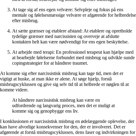
At tage sig af ens egen velvære: Selvpleje og fokus på ens
mentale og følelsesmæssige velvære er afgørende for helbredelse
efter misbrug.
At sætte grænser og etablere afstand: At etablere og opretholde
tydelige grænser med narcissisten og overveje at afslutte
kontakten helt kan være nødvendigt for ens egen beskyttelse.
At arbejde med terapi: En professionel terapeut kan hjælpe med
at bearbejde følelserne forbundet med misbrug og udvikle sunde
copingstrategier for at håndtere traumet.
At komme sig efter narcissistisk misbrug kan tage tid, men det er
vigtigt at huske, at man ikke er alene. At søge hjælp, forstå
misbrugscyklussen og give sig selv tid til at helbrede er nøglen til at
komme videre.
At håndtere narcissistisk misbrug kan være en
udfordrende og langvarig proces, men det er muligt at
komme sig og genopbygge ens liv.
I konklusionen er narcissistisk misbrug en ødelæggende oplevelse, der
kan have alvorlige konsekvenser for den, der er involveret. Det er
afgørende at forstå misbrugscyklussen, dens faser og indvirkningen for