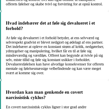
offerets følelser og skabe tvivl og forvirring for at opnå kontrol.
Hvad indebærer det at føle sig devalueret i et
forhold?
At føle sig devalueret i et forhold betyder, at ens selvværd og
selvrespekt gradvist er blevet nedgjort og ødelagt af ens partner.
Det indebærer at opleve en konstant strøm af kritik, nedgørelser,
ydmygelser og manipulering, hvilket får en til at føle sig
mindreværdig og værdiløs. Offeret kan begynde at tvivle på sig
selv, miste tillid og føle sig konstant usikker i forholdet.
Devalueresfølelsen kan have alvorlige konsekvenser for offerets
mentale og følelsesmæssige velbefindende og kan være meget
svært at komme sig over.
Hvordan kan man genkende en covert
narcissistisk cyklus?
En covert narcissistisk cyklus ligner i stor grad andre