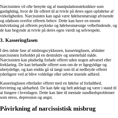
Narcissisten vil ofte benytte sig af manipulationsteknikker som
gaslighting, hvor de får offeret til at tvivle på deres egen opfattelse af
virkeligheden. Narcissisten kan også være følelsesmæssigt afvisende
og ufølsom overfor offerets behov. Dette kan have en enorm
indvirkning på offerets psykiske og følelsesmæssige velbefindende, og
de kan begynde at tvivle på deres egen værdi og selvrespekt.
3. Kasseringfasen
I den sidste fase af misbrugscyklussen, kasseringfasen, afslutter
narcissisten forholdet på en destruktiv og smertefuld måde.
Narcissisten kan pludselig forlade offeret uden nogen advarsel eller
forklaring. De kan behandle offeret som om de er ligegyldige og
ubetydelige, og kan endda gå så langt som til at nedbryde offeret
yderligere ved at blive voldelige eller udvise truende adfærd.
Kasseringfasen efterlader offeret med en følelse af forladthed,
forvirring og sårbarhed. De kan føle sig helt ødelagt og være i stand til
at fungere i hverdagen. Dette kan føre til mentale sundhedsproblemer
som stress, depression og angst.
Påvirkning af narcissistisk misbrug