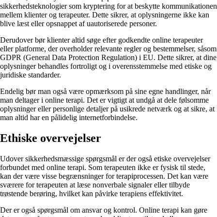
sikkerhedsteknologier som kryptering for at beskytte kommunikationen
mellem klienter og terapeuter. Dette sikrer, at oplysningerne ikke kan
blive læst eller opsnappet af uautoriserede personer.
Derudover bør klienter altid søge efter godkendte online terapeuter
eller platforme, der overholder relevante regler og bestemmelser, såsom
GDPR (General Data Protection Regulation) i EU. Dette sikrer, at dine
oplysninger behandles fortroligt og i overensstemmelse med etiske og
juridiske standarder.
Endelig bør man også være opmærksom på sine egne handlinger, når
man deltager i online terapi. Det er vigtigt at undgå at dele følsomme
oplysninger eller personlige detaljer på usikrede netværk og at sikre, at
man altid har en pålidelig internetforbindelse.
Ethiske overvejelser
Udover sikkerhedsmæssige spørgsmål er der også etiske overvejelser
forbundet med online terapi. Som terapeuten ikke er fysisk til stede,
kan der være visse begrænsninger for terapiprocessen. Det kan være
sværere for terapeuten at læse nonverbale signaler eller tilbyde
trøstende berøring, hvilket kan påvirke terapiens effektivitet.
Der er også spørgsmål om ansvar og kontrol. Online terapi kan gøre