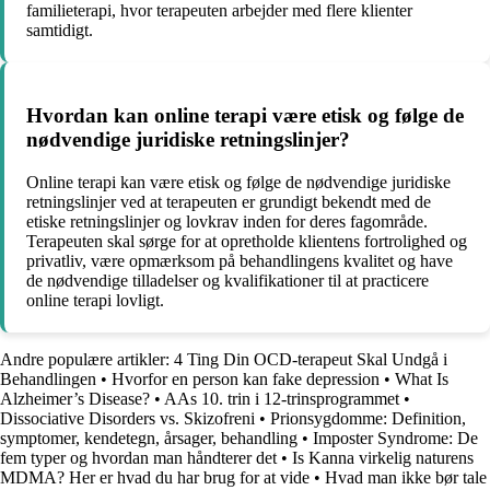
familieterapi, hvor terapeuten arbejder med flere klienter
samtidigt.
Hvordan kan online terapi være etisk og følge de
nødvendige juridiske retningslinjer?
Online terapi kan være etisk og følge de nødvendige juridiske
retningslinjer ved at terapeuten er grundigt bekendt med de
etiske retningslinjer og lovkrav inden for deres fagområde.
Terapeuten skal sørge for at opretholde klientens fortrolighed og
privatliv, være opmærksom på behandlingens kvalitet og have
de nødvendige tilladelser og kvalifikationer til at practicere
online terapi lovligt.
Andre populære artikler:
4 Ting Din OCD-terapeut Skal Undgå i
Behandlingen
•
Hvorfor en person kan fake depression
•
What Is
Alzheimer’s Disease?
•
AAs 10. trin i 12-trinsprogrammet
•
Dissociative Disorders vs. Skizofreni
•
Prionsygdomme: Definition,
symptomer, kendetegn, årsager, behandling
•
Imposter Syndrome: De
fem typer og hvordan man håndterer det
•
Is Kanna virkelig naturens
MDMA? Her er hvad du har brug for at vide
•
Hvad man ikke bør tale