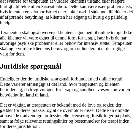
det sværere for terapeuten at vurdere klientens tilstand eller reagere
hurtigt i tilfælde af en krisesituation. Dette kan være især problematisk,
hvis klienten er selvmordstruet eller i akut nød. I sådanne tilfælde er det
af afgørende betydning, at klienten har adgang til hurtig og pålidelig
hjælp.
Terapeuten skal også overveje klientens egnethed til online terapi. Ikke
alle klienter vil være egnet til denne form for terapi, især hvis de har
alvorlige psykiske problemer eller behov for intensiv støtte. Terapeuten
skal nøje vurdere klientens behov og om online terapi er det rigtige
valg for dem.
Juridiske spørgsmål
Endelig er der de juridiske spørgsmål forbundet med online terapi.
Dette varierer afhængigt af det land, hvor terapeuten og klienten
befinder sig, da lovgivningen for terapi og sundhedsvæsen kan variere
betydeligt fra land til land.
Det er vigtigt, at terapeuten er bekendt med de love og regler, der
gælder for deres praksis, og at de overholder disse. Dette kan omfatte
at have de nødvendige professionelle licenser og forsikringer på plads,
samt at følge relevante retningslinjer og bestemmelser for terapi inden
for deres jurisdiktion.