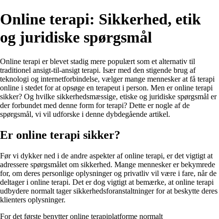
Online terapi: Sikkerhed, etik
og juridiske spørgsmål
Online terapi er blevet stadig mere populært som et alternativ til
traditionel ansigt-til-ansigt terapi. Især med den stigende brug af
teknologi og internetforbindelse, vælger mange mennesker at få terapi
online i stedet for at opsøge en terapeut i person. Men er online terapi
sikker? Og hvilke sikkerhedsmæssige, etiske og juridiske spørgsmål er
der forbundet med denne form for terapi? Dette er nogle af de
spørgsmål, vi vil udforske i denne dybdegående artikel.
Er online terapi sikker?
Før vi dykker ned i de andre aspekter af online terapi, er det vigtigt at
adressere spørgsmålet om sikkerhed. Mange mennesker er bekymrede
for, om deres personlige oplysninger og privatliv vil være i fare, når de
deltager i online terapi. Det er dog vigtigt at bemærke, at online terapi
udbydere normalt tager sikkerhedsforanstaltninger for at beskytte deres
klienters oplysninger.
For det første benytter online terapiplatforme normalt