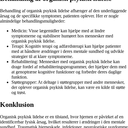
Behandling af organisk psykisk lidelse afhænger af den underliggende
årsag og de specifikke symptomer, patienten oplever. Her er nogle
almindelige behandlingsmuligheder:
Medicin: Visse lægemidler kan hjælpe med at lindre
symptomerne og stabilisere humøret hos mennesker med
organisk psykisk lidelse.
Terapi: Kognitiv terapi og adfærdsterapi kan hjælpe patienter
med at håndtere ændringer i deres mentale sundhed og udvikle
strategier til at klare symptomerne.
Rehabilitering: Mennesker med organisk psykisk lidelse kan
drage fordel af rehabiliteringsprogrammer, der hjælper dem med
at genoptræne kognitive funktioner og forbedre deres daglige
funktion.
Støttegrupper: At deltage i støttegrupper med andre mennesker,
der oplever organisk psykisk lidelse, kan være en kilde til støtte
og trøst.
Konklusion
Organisk psykisk lidelse er en tilstand, hvor hjernen er påvirket af en
identificerbar fysisk årsag, hvilket resulterer i ændringer i den mentale
sundhed. Traumatisk hjerneskade, infektioner, neurologiske sygdomme