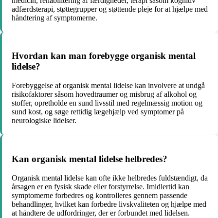
medicin, rehabilitering af færdigheder, terapi såsom kognitiv
adfærdsterapi, støttegrupper og støttende pleje for at hjælpe med
håndtering af symptomerne.
Hvordan kan man forebygge organisk mental
lidelse?
Forebyggelse af organisk mental lidelse kan involvere at undgå
risikofaktorer såsom hovedtraumer og misbrug af alkohol og
stoffer, opretholde en sund livsstil med regelmæssig motion og
sund kost, og søge rettidig lægehjælp ved symptomer på
neurologiske lidelser.
Kan organisk mental lidelse helbredes?
Organisk mental lidelse kan ofte ikke helbredes fuldstændigt, da
årsagen er en fysisk skade eller forstyrrelse. Imidlertid kan
symptomerne forbedres og kontrolleres gennem passende
behandlinger, hvilket kan forbedre livskvaliteten og hjælpe med
at håndtere de udfordringer, der er forbundet med lidelsen.