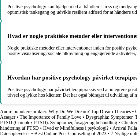
Positive psychology kan hjælpe med at håndtere stress og modgang
optimistisk tankegang og udvikle resilient adfærd for at håndtere u
Hvad er nogle praktiske metoder eller interventione
Nogle praktiske metoder eller interventioner inden for positiv psy
positiv visualisering, sociale tilknytning og engagerende aktivitete
Hvordan har positive psychology påvirket terapipr
Positive psychology har påvirket terapipraksis ved at integrere pos
trivsel og lykke hos klienter. Det har også bidraget til udvikling a
Andre populære artikler:
Why Do We Dream? Top Dream Theories
•
Årsager
•
The Importance of Family Love
•
Dysgraphia: Symptomer, T
PTSD (Complex PTSD): Symptomer, årsager og behandling
•
Childre
håndtering af PTSD
•
Hvad er Mindfulness i psykologi?
•
Arrival Falla
Dødsoplevelser
•
Best Online Peer Counseling of 2023
•
7 Nyttige onli