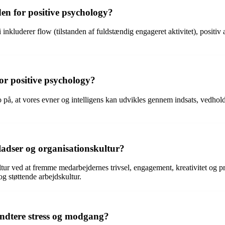
den for positive psychology?
nkluderer flow (tilstanden af fuldstændig engageret aktivitet), positiv af
or positive psychology?
o på, at vores evner og intelligens kan udvikles gennem indsats, vedhol
adser og organisationskultur?
r ved at fremme medarbejdernes trivsel, engagement, kreativitet og produ
og støttende arbejdskultur.
ndtere stress og modgang?