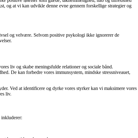
yrke positive følelser som glæde, taknemmelighed, håb og tilfredshed
kst, og at vi kan udvikle denne evne gennem forskellige strategier og
rivsel og velvære. Selvom positive psykologi ikke ignorerer de
velser.
 vores liv og skabe meningsfulde relationer og sociale bånd.
sundhed. De kan forbedre vores immunsystem, mindske stressniveauet,
der. Ved at identificere og dyrke vores styrker kan vi maksimere vores
es liv.
 inkluderer: