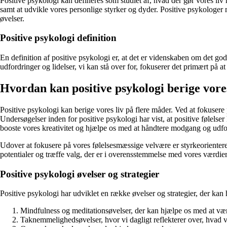
Positive psykologi kan defineres som studiet af, hvad der gør vores liv
samt at udvikle vores personlige styrker og dyder. Positive psykologer 
øvelser.
Positive psykologi definition
En definition af positive psykologi er, at det er videnskaben om det go
udfordringer og lidelser, vi kan stå over for, fokuserer det primært på
Hvordan kan positive psykologi berige vores
Positive psykologi kan berige vores liv på flere måder. Ved at fokusere 
Undersøgelser inden for positive psykologi har vist, at positive følel
booste vores kreativitet og hjælpe os med at håndtere modgang og udfo
Udover at fokusere på vores følelsesmæssige velvære er styrkeorienter
potentialer og træffe valg, der er i overensstemmelse med vores værdier o
Positive psykologi øvelser og strategier
Positive psykologi har udviklet en række øvelser og strategier, der kan 
Mindfulness og meditationsøvelser, der kan hjælpe os med at være 
Taknemmelighedsøvelser, hvor vi dagligt reflekterer over, hvad v