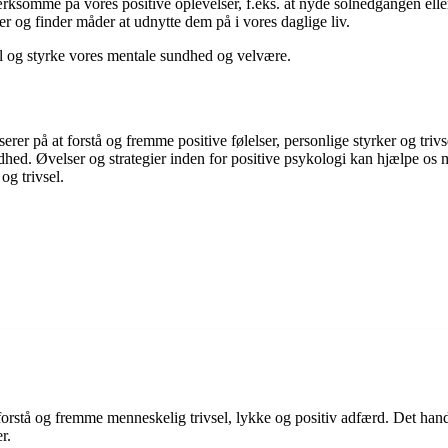
omme på vores positive oplevelser, f.eks. at nyde solnedgangen eller
ker og finder måder at udnytte dem på i vores daglige liv.
l og styrke vores mentale sundhed og velvære.
erer på at forstå og fremme positive følelser, personlige styrker og triv
ldhed. Øvelser og strategier inden for positive psykologi kan hjælpe os
og trivsel.
forstå og fremme menneskelig trivsel, lykke og positiv adfærd. Det hand
r.