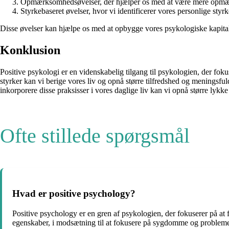
Opmærksomhedsøvelser, der hjælper os med at være mere opmærks
Styrkebaseret øvelser, hvor vi identificerer vores personlige styr
Disse øvelser kan hjælpe os med at opbygge vores psykologiske kapita
Konklusion
Positive psykologi er en videnskabelig tilgang til psykologien, der fokus
styrker kan vi berige vores liv og opnå større tilfredshed og meningsfu
inkorporere disse praksisser i vores daglige liv kan vi opnå større lykke 
Ofte stillede spørgsmål
Hvad er positive psychology?
Positive psychology er en gren af psykologien, der fokuserer på at 
egenskaber, i modsætning til at fokusere på sygdomme og probleme