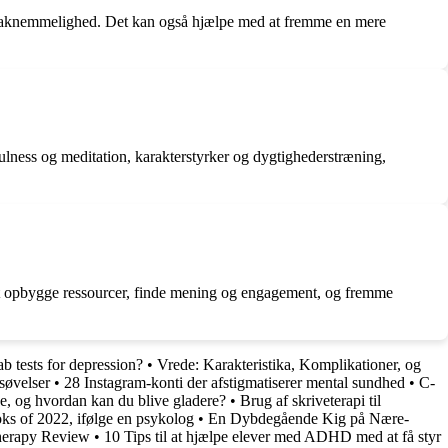
g taknemmelighed. Det kan også hjælpe med at fremme en mere
ulness og meditation, karakterstyrker og dygtighederstræning,
på at opbygge ressourcer, finde mening og engagement, og fremme
ab tests for depression?
•
Vrede: Karakteristika, Komplikationer, og
søvelser
•
28 Instagram-konti der afstigmatiserer mental sundhed
•
C-
e, og hvordan kan du blive gladere?
•
Brug af skriveterapi til
s of 2022, ifølge en psykolog
•
En Dybdegående Kig på Nære-
herapy Review
•
10 Tips til at hjælpe elever med ADHD med at få styr