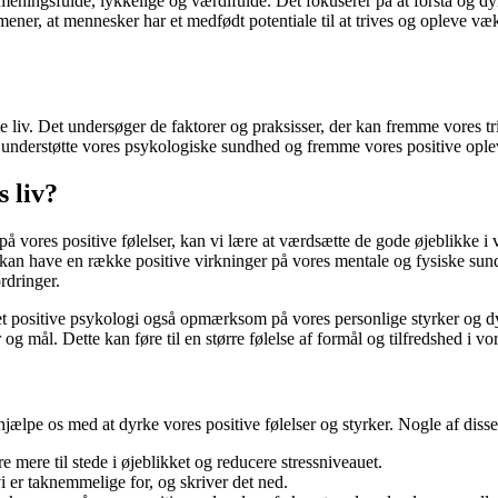
 meningsfulde, lykkelige og værdifulde. Det fokuserer på at forstå og d
mener, at mennesker har et medfødt potentiale til at trives og opleve væ
de liv. Det undersøger de faktorer og praksisser, der kan fremme vores t
 at understøtte vores psykologiske sundhed og fremme vores positive ople
 liv?
på vores positive følelser, kan vi lære at værdsætte de gode øjeblikke i
ser kan have en række positive virkninger på vores mentale og fysiske 
rdringer.
et positive psykologi også opmærksom på vores personlige styrker og dy
g mål. Dette kan føre til en større følelse af formål og tilfredshed i vor
hjælpe os med at dyrke vores positive følelser og styrker. Nogle af disse
mere til stede i øjeblikket og reducere stressniveauet.
i er taknemmelige for, og skriver det ned.