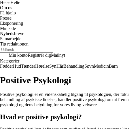
Helse
Helte
Om os
Få hjælp
Presse
Eksponering
Min side
Nyhedsbreve
Samarbejde
Tip redaktionen
Min konto
Registrér dig
Mailnyt
Kategorier
Fødder
Hud
Tænder
Hørelse
Syn
Hår
Behandling
Søvn
Medicin
Barn
Positive Psykologi
Positive psykologi er en videnskabelig tilgang til psykologien, der fokus
behandling af psykiske lidelser, handler positive psykologi om at fremm
psykologi og dens betydning for vores liv og velvære.
Hvad er positive psykologi?