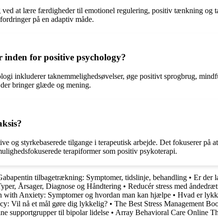
 ved at lære færdigheder til emotionel regulering, positiv tænkning o
dfordringer på en adaptiv måde.
r inden for positive psychology?
kologi inkluderer taknemmelighedsøvelser, øge positivt sprogbrug, mindf
r, der bringer glæde og mening.
aksis?
itive og styrkebaserede tilgange i terapeutisk arbejde. Det fokuserer 
f mulighedsfokuserede terapiformer som positiv psykoterapi.
Gabapentin tilbagetrækning: Symptomer, tidslinje, behandling
•
Er der l
yper, Årsager, Diagnose og Håndtering
•
Reducér stress med åndedræt
n with Anxiety: Symptomer og hvordan man kan hjælpe
•
Hvad er lykk
cy: Vil nå et mål gøre dig lykkelig?
•
The Best Stress Management Book
ne supportgrupper til bipolar lidelse
•
Array Behavioral Care Online T