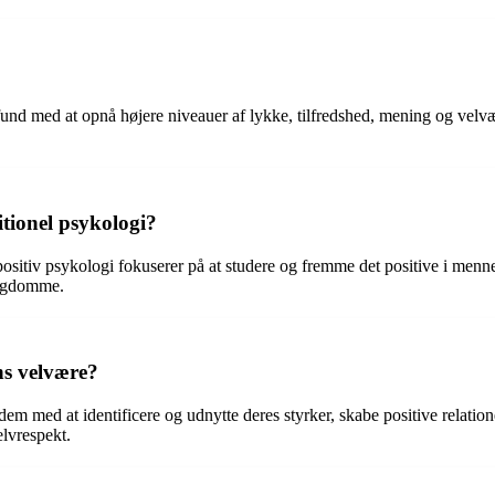
d med at opnå højere niveauer af lykke, tilfredshed, mening og velvære
itionel psykologi?
positiv psykologi fokuserer på at studere og fremme det positive i menne
sygdomme.
ns velvære?
m med at identificere og udnytte deres styrker, skabe positive relation
lvrespekt.