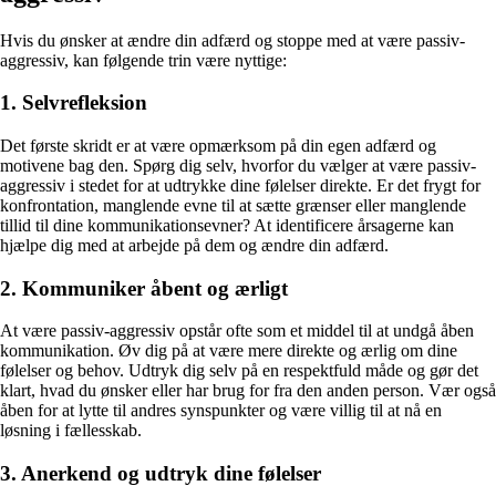
Hvis du ønsker at ændre din adfærd og stoppe med at være passiv-
aggressiv, kan følgende trin være nyttige:
1. Selvrefleksion
Det første skridt er at være opmærksom på din egen adfærd og
motivene bag den. Spørg dig selv, hvorfor du vælger at være passiv-
aggressiv i stedet for at udtrykke dine følelser direkte. Er det frygt for
konfrontation, manglende evne til at sætte grænser eller manglende
tillid til dine kommunikationsevner? At identificere årsagerne kan
hjælpe dig med at arbejde på dem og ændre din adfærd.
2. Kommuniker åbent og ærligt
At være passiv-aggressiv opstår ofte som et middel til at undgå åben
kommunikation. Øv dig på at være mere direkte og ærlig om dine
følelser og behov. Udtryk dig selv på en respektfuld måde og gør det
klart, hvad du ønsker eller har brug for fra den anden person. Vær også
åben for at lytte til andres synspunkter og være villig til at nå en
løsning i fællesskab.
3. Anerkend og udtryk dine følelser