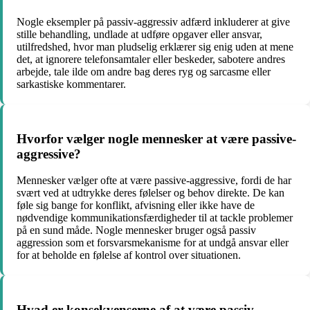
Nogle eksempler på passiv-aggressiv adfærd inkluderer at give
stille behandling, undlade at udføre opgaver eller ansvar,
utilfredshed, hvor man pludselig erklærer sig enig uden at mene
det, at ignorere telefonsamtaler eller beskeder, sabotere andres
arbejde, tale ilde om andre bag deres ryg og sarcasme eller
sarkastiske kommentarer.
Hvorfor vælger nogle mennesker at være passive-
aggressive?
Mennesker vælger ofte at være passive-aggressive, fordi de har
svært ved at udtrykke deres følelser og behov direkte. De kan
føle sig bange for konflikt, afvisning eller ikke have de
nødvendige kommunikationsfærdigheder til at tackle problemer
på en sund måde. Nogle mennesker bruger også passiv
aggression som et forsvarsmekanisme for at undgå ansvar eller
for at beholde en følelse af kontrol over situationen.
Hvad er konsekvenserne af at være passiv-