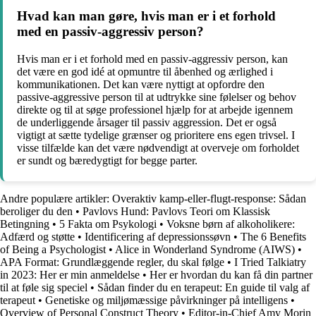
Hvad kan man gøre, hvis man er i et forhold
med en passiv-aggressiv person?
Hvis man er i et forhold med en passiv-aggressiv person, kan
det være en god idé at opmuntre til åbenhed og ærlighed i
kommunikationen. Det kan være nyttigt at opfordre den
passive-aggressive person til at udtrykke sine følelser og behov
direkte og til at søge professionel hjælp for at arbejde igennem
de underliggende årsager til passiv aggression. Det er også
vigtigt at sætte tydelige grænser og prioritere ens egen trivsel. I
visse tilfælde kan det være nødvendigt at overveje om forholdet
er sundt og bæredygtigt for begge parter.
Andre populære artikler:
Overaktiv kamp-eller-flugt-response: Sådan
beroliger du den
•
Pavlovs Hund: Pavlovs Teori om Klassisk
Betingning
•
5 Fakta om Psykologi
•
Voksne børn af alkoholikere:
Adfærd og støtte
•
Identificering af depressionssøvn
•
The 6 Benefits
of Being a Psychologist
•
Alice in Wonderland Syndrome (AIWS)
•
APA Format: Grundlæggende regler, du skal følge
•
I Tried Talkiatry
in 2023: Her er min anmeldelse
•
Her er hvordan du kan få din partner
til at føle sig speciel
•
Sådan finder du en terapeut: En guide til valg af
terapeut
•
Genetiske og miljømæssige påvirkninger på intelligens
•
Overview of Personal Construct Theory
•
Editor-in-Chief Amy Morin