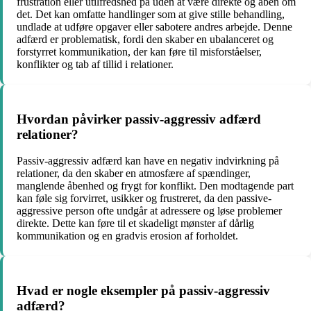
frustration eller utilfredshed på uden at være direkte og åben om
det. Det kan omfatte handlinger som at give stille behandling,
undlade at udføre opgaver eller sabotere andres arbejde. Denne
adfærd er problematisk, fordi den skaber en ubalanceret og
forstyrret kommunikation, der kan føre til misforståelser,
konflikter og tab af tillid i relationer.
Hvordan påvirker passiv-aggressiv adfærd
relationer?
Passiv-aggressiv adfærd kan have en negativ indvirkning på
relationer, da den skaber en atmosfære af spændinger,
manglende åbenhed og frygt for konflikt. Den modtagende part
kan føle sig forvirret, usikker og frustreret, da den passive-
aggressive person ofte undgår at adressere og løse problemer
direkte. Dette kan føre til et skadeligt mønster af dårlig
kommunikation og en gradvis erosion af forholdet.
Hvad er nogle eksempler på passiv-aggressiv
adfærd?