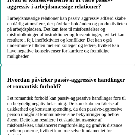
aggressiv i arbejdsmæssige relationer?
I arbejdsmæssige relationer kan passiv-aggressiv adfærd skabe
en dårlig atmosfære, der påvirker holdånden og produktiviteten
på arbejdspladsen. Det kan føre til misforståelser og
misfortolkninger af instruktioner og forventninger, hvilket kan
resultere i fejl, ineffektivitet og konflikter. Det kan også
underminere tilliden mellem kolleger og ledere, hvilket kan
have negative konsekvenser for karriere og fremtidige
muligheder.
Hvordan påvirker passiv-aggressive handlinger
et romantisk forhold?
I et romantisk forhold kan passiv-aggressive handlinger føre til
en betydelig negativ belastning. De kan skabe en følelse af
usikkerhed og konstant spænding, da den passive-aggressive
person undgår at kommunikere sine bekymringer og behov
åbent. Dette kan resultere i et skadeligt mønster af
misforståelser, ubalanceret magtfordeling og gradvis distance
mellem parterne, hvilket kan true selve fundamentet for