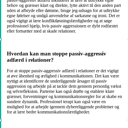
passiv-aggressiv adfærd inkluderer at lære at udtrykke egne
behov og grænser klart og direkte, lytte aktivt til den anden part
uden at afbryde eller dømme, bruge jeg-udsagn for at udtrykke
egne følelser og undgå anvendelse af sarkasme og ironi. Det er
også vigtigt at lære konfliktløsningsfærdigheder og at søge
professionel hjælp, hvis passiv aggressionen er dybt rodfæstet
eller fortsætter med at skade relationer.
Hvordan kan man stoppe passiv-aggressiv
adfærd i relationer?
For at stoppe passiv-aggressiv adfærd i relationer er det vigtigt
at øve åbenhed og ærlighed i kommunikationen. Det kan være
nyttigt at identificere de underliggende årsager til passiv
aggression og arbejde på at tackle dem gennem personlig vækst
og selvrefleksion. Parterne kan også drøfte og etablere klare
grænser, forventninger og kommunikationsregler for at skabe en
sundere dynamik. Professionel terapi kan også være en
mulighed for at arbejde igennem dybereliggende problemer og
for at lære bedre kommunikationsfærdigheder.