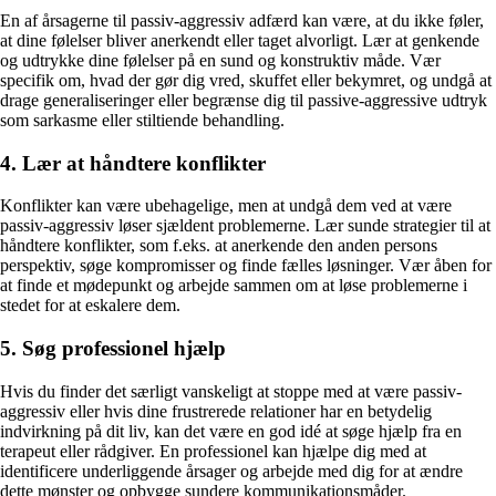
En af årsagerne til passiv-aggressiv adfærd kan være, at du ikke føler,
at dine følelser bliver anerkendt eller taget alvorligt. Lær at genkende
og udtrykke dine følelser på en sund og konstruktiv måde. Vær
specifik om, hvad der gør dig vred, skuffet eller bekymret, og undgå at
drage generaliseringer eller begrænse dig til passive-aggressive udtryk
som sarkasme eller stiltiende behandling.
4. Lær at håndtere konflikter
Konflikter kan være ubehagelige, men at undgå dem ved at være
passiv-aggressiv løser sjældent problemerne. Lær sunde strategier til at
håndtere konflikter, som f.eks. at anerkende den anden persons
perspektiv, søge kompromisser og finde fælles løsninger. Vær åben for
at finde et mødepunkt og arbejde sammen om at løse problemerne i
stedet for at eskalere dem.
5. Søg professionel hjælp
Hvis du finder det særligt vanskeligt at stoppe med at være passiv-
aggressiv eller hvis dine frustrerede relationer har en betydelig
indvirkning på dit liv, kan det være en god idé at søge hjælp fra en
terapeut eller rådgiver. En professionel kan hjælpe dig med at
identificere underliggende årsager og arbejde med dig for at ændre
dette mønster og opbygge sundere kommunikationsmåder.