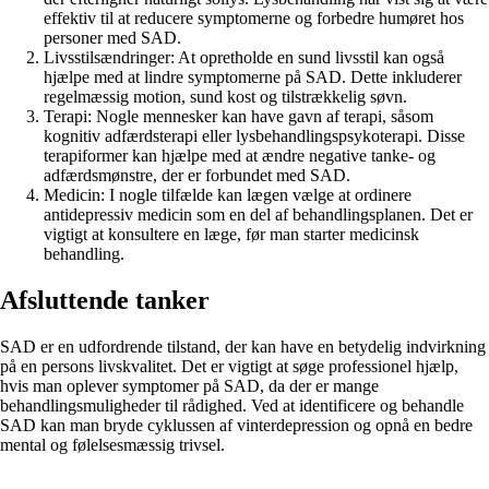
effektiv til at reducere symptomerne og forbedre humøret hos
personer med SAD.
Livsstilsændringer: At opretholde en sund livsstil kan også
hjælpe med at lindre symptomerne på SAD. Dette inkluderer
regelmæssig motion, sund kost og tilstrækkelig søvn.
Terapi: Nogle mennesker kan have gavn af terapi, såsom
kognitiv adfærdsterapi eller lysbehandlingspsykoterapi. Disse
terapiformer kan hjælpe med at ændre negative tanke- og
adfærdsmønstre, der er forbundet med SAD.
Medicin: I nogle tilfælde kan lægen vælge at ordinere
antidepressiv medicin som en del af behandlingsplanen. Det er
vigtigt at konsultere en læge, før man starter medicinsk
behandling.
Afsluttende tanker
SAD er en udfordrende tilstand, der kan have en betydelig indvirkning
på en persons livskvalitet. Det er vigtigt at søge professionel hjælp,
hvis man oplever symptomer på SAD, da der er mange
behandlingsmuligheder til rådighed. Ved at identificere og behandle
SAD kan man bryde cyklussen af vinterdepression og opnå en bedre
mental og følelsesmæssig trivsel.