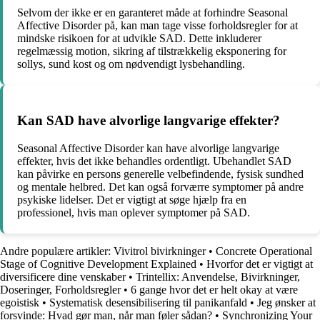
Selvom der ikke er en garanteret måde at forhindre Seasonal
Affective Disorder på, kan man tage visse forholdsregler for at
mindske risikoen for at udvikle SAD. Dette inkluderer
regelmæssig motion, sikring af tilstrækkelig eksponering for
sollys, sund kost og om nødvendigt lysbehandling.
Kan SAD have alvorlige langvarige effekter?
Seasonal Affective Disorder kan have alvorlige langvarige
effekter, hvis det ikke behandles ordentligt. Ubehandlet SAD
kan påvirke en persons generelle velbefindende, fysisk sundhed
og mentale helbred. Det kan også forværre symptomer på andre
psykiske lidelser. Det er vigtigt at søge hjælp fra en
professionel, hvis man oplever symptomer på SAD.
Andre populære artikler:
Vivitrol bivirkninger
•
Concrete Operational
Stage of Cognitive Development Explained
•
Hvorfor det er vigtigt at
diversificere dine venskaber
•
Trintellix: Anvendelse, Bivirkninger,
Doseringer, Forholdsregler
•
6 gange hvor det er helt okay at være
egoistisk
•
Systematisk desensibilisering til panikanfald
•
Jeg ønsker at
forsvinde: Hvad gør man, når man føler sådan?
•
Synchronizing Your