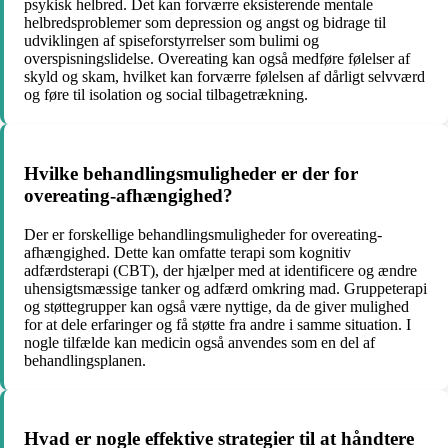
psykisk helbred. Det kan forværre eksisterende mentale
helbredsproblemer som depression og angst og bidrage til
udviklingen af spiseforstyrrelser som bulimi og
overspisningslidelse. Overeating kan også medføre følelser af
skyld og skam, hvilket kan forværre følelsen af dårligt selvværd
og føre til isolation og social tilbagetrækning.
Hvilke behandlingsmuligheder er der for
overeating-afhængighed?
Der er forskellige behandlingsmuligheder for overeating-
afhængighed. Dette kan omfatte terapi som kognitiv
adfærdsterapi (CBT), der hjælper med at identificere og ændre
uhensigtsmæssige tanker og adfærd omkring mad. Gruppeterapi
og støttegrupper kan også være nyttige, da de giver mulighed
for at dele erfaringer og få støtte fra andre i samme situation. I
nogle tilfælde kan medicin også anvendes som en del af
behandlingsplanen.
Hvad er nogle effektive strategier til at håndtere