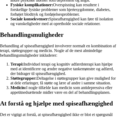
andre psykiske lidelser som depression og angst.
Fysiske komplikationer:
Overspisning kan resultere i
forskellige fysiske problemer som hjertesygdomme, diabetes,
forhøjet blodtryk og fordøjelsesproblemer.
Sociale konsekvenser:
Spiseafhængighed kan føre til isolation
og vanskeligheder med at opretholde sociale relationer.
Behandlingsmuligheder
Behandling af spiseafhængighed involverer normalt en kombination af
terapi, støttegrupper og medicin. Nogle af de mest almindelige
behandlingsmuligheder inkluderer:
Terapi:
Individuel terapi og kognitiv adfærdsterapi kan hjælpe
med at identificere og ændre negative tankemønstre og adfærd,
der bidrager til spiseafhængighed.
Støttegrupper:
Deltagelse i støttegrupper kan give mulighed for
at dele erfaringer, få støtte og lære af andre i samme situation.
Medicin:
I nogle tilfælde kan medicin som antidepressiva eller
appetitnedsættende midler være en del af behandlingsplanen.
At forstå og hjælpe med spiseafhængighed
Det er vigtigt at forstå, at spiseafhængighed ikke er blot et spørgsmål