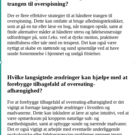
trangen til overspisning?
Der er flere effektive strategier til at håndtere trangen til
overspisning. Dette kan omfatte at bruge afledningsteknikker,
som at gå en tur eller læse en bog, når trangen opstår, samt at
finde alternative måder at håndtere stress og følelsesmæssige
udfordringer på, som f.eks. ved at dyrke motion, praktisere
mindfulness eller tale med en terapeut. Det kan også være
nyttigt at skabe en støttende og sund spisemiljø ved at have
sunde fornemmelse i hjemmet og undgå fristelser.
Hvilke langsigtede ændringer kan hjælpe med at
forebygge tilbagefald af overeating-
afhængighed?
For at forebygge tilbagefald af overeating-afhængighed er det
vigtigt at foretage langsigtede ændringer i livsstilen og
madvanerne. Dette kan inkludere at lære at spise intuitivt, ved at
være opmærksom på kroppens naturlige sult- og
mæthedsignaler, samt at opbygge sunde og nærende madvaner.
Det er også vigtigt at arbejde med eventuelle underliggende
psykologiske eller følelsesmæssige problemer gennem terapi