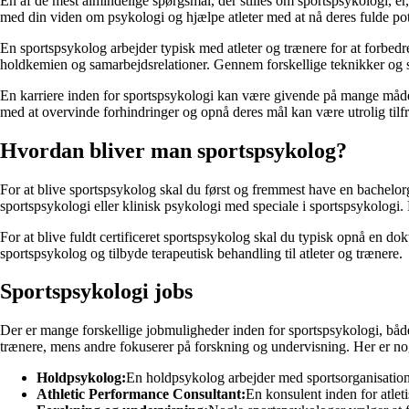
En af de mest almindelige spørgsmål, der stilles om sportspsykologi, er,
med din viden om psykologi og hjælpe atleter med at nå deres fulde pote
En sportspsykolog arbejder typisk med atleter og trænere for at forbedre 
holdkemien og samarbejdsrelationer. Gennem forskellige teknikker og str
En karriere inden for sportspsykologi kan være givende på mange måder.
med at overvinde forhindringer og opnå deres mål kan være utrolig tilfr
Hvordan bliver man sportspsykolog?
For at blive sportspsykolog skal du først og fremmest have en bachelorg
sportspsykologi eller klinisk psykologi med speciale i sportspsykologi. 
For at blive fuldt certificeret sportspsykolog skal du typisk opnå en do
sportspsykolog og tilbyde terapeutisk behandling til atleter og trænere.
Sportspsykologi jobs
Der er mange forskellige jobmuligheder inden for sportspsykologi, både 
trænere, mens andre fokuserer på forskning og undervisning. Her er no
Holdpsykolog:
En holdpsykolog arbejder med sportsorganisatione
Athletic Performance Consultant:
En konsulent inden for atlet