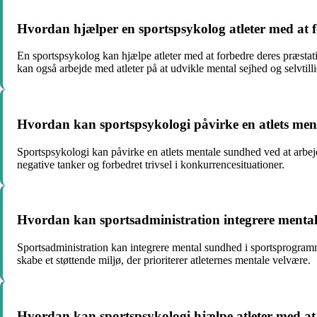
Hvordan hjælper en sportspsykolog atleter med at 
En sportspsykolog kan hjælpe atleter med at forbedre deres præstat
kan også arbejde med atleter på at udvikle mental sejhed og selvtilli
Hvordan kan sportspsykologi påvirke en atlets me
Sportspsykologi kan påvirke en atlets mentale sundhed ved at arbej
negative tanker og forbedret trivsel i konkurrencesituationer.
Hvordan kan sportsadministration integrere menta
Sportsadministration kan integrere mental sundhed i sportsprogramme
skabe et støttende miljø, der prioriterer atleternes mentale velvære.
Hvordan kan sportspsykologi hjælpe atleter med at