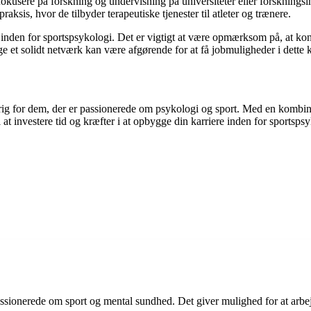
kusere på forskning og undervisning på universiteter eller forskningsin
raksis, hvor de tilbyder terapeutiske tjenester til atleter og trænere.
 inden for sportspsykologi. Det er vigtigt at være opmærksom på, at ko
ge et solidt netværk kan være afgørende for at få jobmuligheder i dette 
rig for dem, der er passionerede om psykologi og sport. Med en kombina
il at investere tid og kræfter i at opbygge din karriere inden for sports
ssionerede om sport og mental sundhed. Det giver mulighed for at arbej