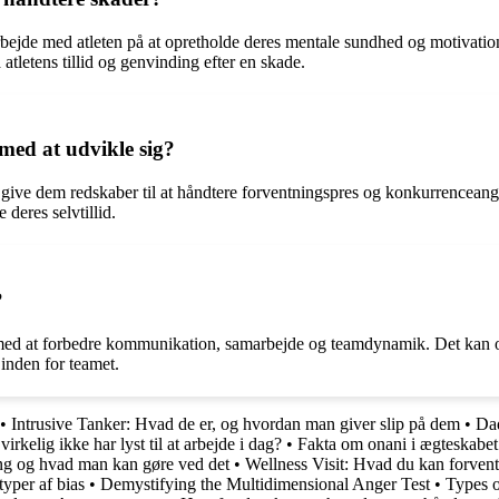
arbejde med atleten på at opretholde deres mentale sundhed og motivati
tletens tillid og genvinding efter en skade.
med at udvikle sig?
t give dem redskaber til at håndtere forventningspres og konkurrencea
 deres selvtillid.
?
 med at forbedre kommunikation, samarbejde og teamdynamik. Det kan ogs
inden for teamet.
•
Intrusive Tanker: Hvad de er, og hvordan man giver slip på dem
•
Dad
rkelig ikke har lyst til at arbejde i dag?
•
Fakta om onani i ægteskabet
ng og hvad man kan gøre ved det
•
Wellness Visit: Hvad du kan forven
typer af bias
•
Demystifying the Multidimensional Anger Test
•
Types o