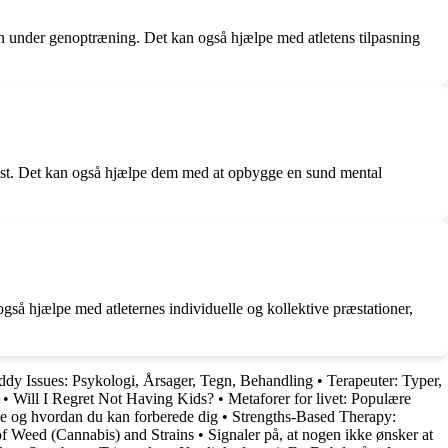
on under genoptræning. Det kan også hjælpe med atletens tilpasning
ngst. Det kan også hjælpe dem med at opbygge en sund mental
å hjælpe med atleternes individuelle og kollektive præstationer,
dy Issues: Psykologi, Årsager, Tegn, Behandling
•
Terapeuter: Typer,
•
Will I Regret Not Having Kids?
•
Metaforer for livet: Populære
te og hvordan du kan forberede dig
•
Strengths-Based Therapy:
f Weed (Cannabis) and Strains
•
Signaler på, at nogen ikke ønsker at