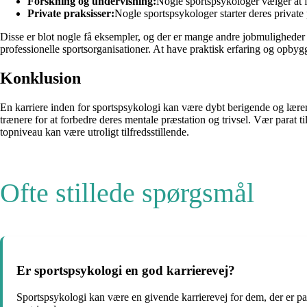
Forskning og undervisning:
Nogle sportspsykologer vælger at fo
Private praksisser:
Nogle sportspsykologer starter deres private p
Disse er blot nogle få eksempler, og der er mange andre jobmuligheder
professionelle sportsorganisationer. At have praktisk erfaring og opbyg
Konklusion
En karriere inden for sportspsykologi kan være dybt berigende og lære
trænere for at forbedre deres mentale præstation og trivsel. Vær parat t
topniveau kan være utroligt tilfredsstillende.
Ofte stillede spørgsmål
Er sportspsykologi en god karrierevej?
Sportspsykologi kan være en givende karrierevej for dem, der er pa