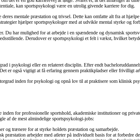
 om det er en god karrierevej at følge. Svaret er, at det afhænger af din
ntiale, kan sportspsykologi være en utrolig givende karriere for dig.
deres mentale præstation og trivsel. Dette kan omfatte alt fra at hjælpe 
ategier hjælper sportspsykologer med at udvikle mental styrke og forbed
 Du har mulighed for at arbejde i en spændende og dynamisk sportsverde
edsstillende. Derudover er sportspsykologi et felt i vækst, hvilket bety
rad i psykologi eller en relateret disciplin. Efter endt bacheloruddanne
Det er også vigtigt at få erfaring gennem praktikpladser eller frivilligt
ktorgrad inden for psykologi og opnå lov til at praktisere som klinisk ps
inden for professionelle sportshold, akademiske institutioner og privat
gle af de mest almindelige sportspsykologi-jobs:
r og trænere for at styrke holdets præstation og samarbejde.
isk præstation arbejder med atleter på individuelt basis for at forbedre 