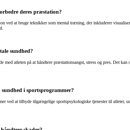
forbedre deres præstation?
ion ved at bruge teknikker som mental træning, der inkluderer visualise
d.
ntale sundhed?
de med atleten på at håndtere præstationsangst, stress og pres. Det kan
l sundhed i sportsprogrammer?
r ved at tilbyde tilgængelige sportspsykologiske tjenester til atleter,
 håndtere skader?