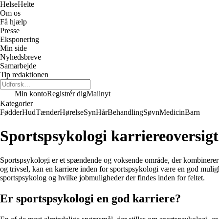
Helse
Helte
Om os
Få hjælp
Presse
Eksponering
Min side
Nyhedsbreve
Samarbejde
Tip redaktionen
Min konto
Registrér dig
Mailnyt
Kategorier
Fødder
Hud
Tænder
Hørelse
Syn
Hår
Behandling
Søvn
Medicin
Barn
Sportspsykologi karriereoversigt
Sportspsykologi er et spændende og voksende område, der kombinerer pr
og trivsel, kan en karriere inden for sportspsykologi være en god muli
sportspsykolog og hvilke jobmuligheder der findes inden for feltet.
Er sportspsykologi en god karriere?