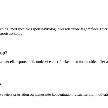
ykologi med speciale i sportspsykologi eller relaterede fagområder. E
 sportspsykolog.
ogi?
eter eller sports hold, undervise eller forske inden for området, eller 
?
e atleters præstation og igangsætte koncentration, visualisering, motivat