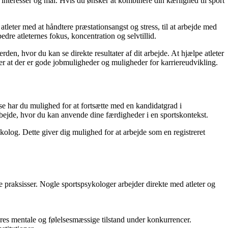
e interesser og mål. Hvis du ønsker at kombinere din kærlighed til sport
atleter med at håndtere præstationsangst og stress, til at arbejde med
re atleternes fokus, koncentration og selvtillid.
n, hvor du kan se direkte resultater af dit arbejde. At hjælpe atleter
der at der er gode jobmuligheder og muligheder for karriereudvikling.
lse har du mulighed for at fortsætte med en kandidatgrad i
 arbejde, hvor du kan anvende dine færdigheder i en sportskontekst.
ykolog. Dette giver dig mulighed for at arbejde som en registreret
e praksisser. Nogle sportspsykologer arbejder direkte med atleter og
deres mentale og følelsesmæssige tilstand under konkurrencer.