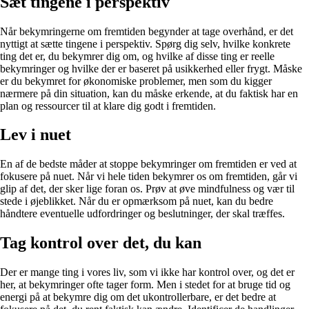
Sæt tingene i perspektiv
Når bekymringerne om fremtiden begynder at tage overhånd, er det
nyttigt at sætte tingene i perspektiv. Spørg dig selv, hvilke konkrete
ting det er, du bekymrer dig om, og hvilke af disse ting er reelle
bekymringer og hvilke der er baseret på usikkerhed eller frygt. Måske
er du bekymret for økonomiske problemer, men som du kigger
nærmere på din situation, kan du måske erkende, at du faktisk har en
plan og ressourcer til at klare dig godt i fremtiden.
Lev i nuet
En af de bedste måder at stoppe bekymringer om fremtiden er ved at
fokusere på nuet. Når vi hele tiden bekymrer os om fremtiden, går vi
glip af det, der sker lige foran os. Prøv at øve mindfulness og vær til
stede i øjeblikket. Når du er opmærksom på nuet, kan du bedre
håndtere eventuelle udfordringer og beslutninger, der skal træffes.
Tag kontrol over det, du kan
Der er mange ting i vores liv, som vi ikke har kontrol over, og det er
her, at bekymringer ofte tager form. Men i stedet for at bruge tid og
energi på at bekymre dig om det ukontrollerbare, er det bedre at