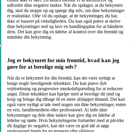
udfordre dine negative tanker. Når du opdager, at du bekymrer
dig, skal du stoppe op og spørge dig selv, om dine bekymringer
er realistiske. Ofte vil du opdage, at de bekymringer, du har,
ikke er baseret på virkeligheden. Du kan også prøve at skrive
dine bekymringer ned og lave en handlingsplan for at håndtere
dem. Det kan give dig en følelse af kontrol over din fremtid og
mindske din bekymring.
Jeg er bekymret for min fremtid, hvad kan jeg
gøre for at berolige mig selv?
Når du er bekymret for din fremtid, kan det være nyttigt at
bruge nogle beroligende teknikker. Du kan prøve dyb
vejrtrækning og progressive muskelafspænding for at reducere
angst. Disse teknikker kan hjælpe med at berolige dit sind og
krop og bringe dig tilbage til en mere afslappet tilstand. Det kan
også være nyttigt at tale med nogen om dine bekymringer, enten
en ven, familiemedlem eller professionel. At lufte dine
bekymringer og dele dine tanker kan give dig en følelse af
lettelse og støtte. Hvis bekymringerne fortsætter med at påvirke
dit daglige liv negativt, kan det være en god idé at søge
professionel hjælp fra en terapeut eller rådgiver.