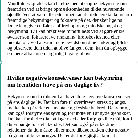
Mindfulness-praksis kan hjælpe med at stoppe bekymring om
fremtiden ved at bringe opmærksomheden til det nuværende
øjeblik. Ved at være til stede i nuet kan du reducere tankerne om
fremtidige bekymringer og fokusere på det, der sker lige nu.
Dette kan give en følelse af fred og ro og mindske angst og
bekymring. Du kan praktisere mindfulness ved at gøre enkle
øvelser som fokuseret vejrtrækning, kropsbevidsthed eller
meditation. Ved at være mere bevidst om dine tanker og følelser
og observere dem uden at blive fanget i dem, kan du opbygge
en mere afbalanceret og rolig tilgang til livet.
Hvilke negative konsekvenser kan bekymring
om fremtiden have på ens daglige liv?
Bekymring om fremtiden kan have flere negative konsekvenser
på ens daglige liv. Det kan føre til overdreven stress og angst,
hvilket kan påvirke ens mentale og fysiske helbred. Bekymring
kan også forstyrre ens søvn og forhindre en i at nyde øjeblikket.
Det kan forhindre dig i at tage risici eller forfølge dine mål, fordi
du er bange for det ukendte. Det kan også påvirke dine
relationer, da du måske bliver mere tilbagetrukken eller negativ
på grund af bekymringer. Det er derfor vigtigt at lære at