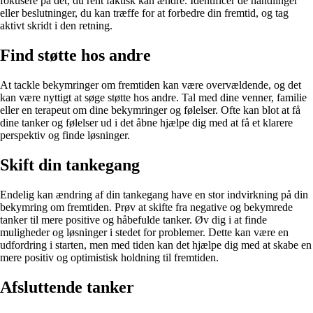
fokusere på det, du rent faktisk kan ændre. Identificer de handlinger
eller beslutninger, du kan træffe for at forbedre din fremtid, og tag
aktivt skridt i den retning.
Find støtte hos andre
At tackle bekymringer om fremtiden kan være overvældende, og det
kan være nyttigt at søge støtte hos andre. Tal med dine venner, familie
eller en terapeut om dine bekymringer og følelser. Ofte kan blot at få
dine tanker og følelser ud i det åbne hjælpe dig med at få et klarere
perspektiv og finde løsninger.
Skift din tankegang
Endelig kan ændring af din tankegang have en stor indvirkning på din
bekymring om fremtiden. Prøv at skifte fra negative og bekymrede
tanker til mere positive og håbefulde tanker. Øv dig i at finde
muligheder og løsninger i stedet for problemer. Dette kan være en
udfordring i starten, men med tiden kan det hjælpe dig med at skabe en
mere positiv og optimistisk holdning til fremtiden.
Afsluttende tanker