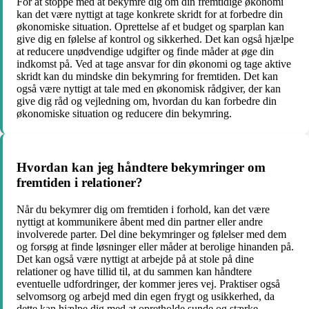
For at stoppe med at bekymre dig om din fremtidige økonomi
kan det være nyttigt at tage konkrete skridt for at forbedre din
økonomiske situation. Oprettelse af et budget og sparplan kan
give dig en følelse af kontrol og sikkerhed. Det kan også hjælpe
at reducere unødvendige udgifter og finde måder at øge din
indkomst på. Ved at tage ansvar for din økonomi og tage aktive
skridt kan du mindske din bekymring for fremtiden. Det kan
også være nyttigt at tale med en økonomisk rådgiver, der kan
give dig råd og vejledning om, hvordan du kan forbedre din
økonomiske situation og reducere din bekymring.
Hvordan kan jeg håndtere bekymringer om
fremtiden i relationer?
Når du bekymrer dig om fremtiden i forhold, kan det være
nyttigt at kommunikere åbent med din partner eller andre
involverede parter. Del dine bekymringer og følelser med dem
og forsøg at finde løsninger eller måder at berolige hinanden på.
Det kan også være nyttigt at arbejde på at stole på dine
relationer og have tillid til, at du sammen kan håndtere
eventuelle udfordringer, der kommer jeres vej. Praktiser også
selvomsorg og arbejd med din egen frygt og usikkerhed, da
dette kan hjælpe dig med at opretholde sunde og stærke