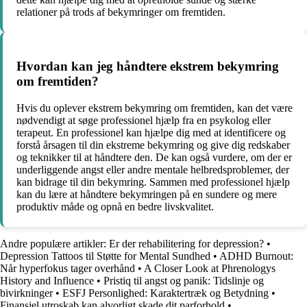
relationer på trods af bekymringer om fremtiden.
Hvordan kan jeg håndtere ekstrem bekymring
om fremtiden?
Hvis du oplever ekstrem bekymring om fremtiden, kan det være
nødvendigt at søge professionel hjælp fra en psykolog eller
terapeut. En professionel kan hjælpe dig med at identificere og
forstå årsagen til din ekstreme bekymring og give dig redskaber
og teknikker til at håndtere den. De kan også vurdere, om der er
underliggende angst eller andre mentale helbredsproblemer, der
kan bidrage til din bekymring. Sammen med professionel hjælp
kan du lære at håndtere bekymringen på en sundere og mere
produktiv måde og opnå en bedre livskvalitet.
Andre populære artikler:
Er der rehabilitering for depression?
•
Depression Tattoos til Støtte for Mental Sundhed
•
ADHD Burnout:
Når hyperfokus tager overhånd
•
A Closer Look at Phrenologys
History and Influence
•
Pristiq til angst og panik: Tidslinje og
bivirkninger
•
ESFJ Personlighed: Karaktertræk og Betydning
•
Finansiel utroskab kan alvorligt skade dit parforhold
•