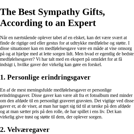
The Best Sympathy Gifts,
According to an Expert
Når en nærtstående oplever tabet af en elsket, kan det være svært at
finde de rigtige ord eller gestus for at udtrykke medfølelse og støtte. I
disse situationer kan en medfølelsesgave være en måde at vise omsorg
på og at hjælpe med at lette sorgen lidt. Men hvad er egentlig de bedste
medfølelsesgaver? Vi har talt med en ekspert på området for at få
indsigt i, hvilke gaver der virkelig kan gøre en forskel.
1. Personlige erindringsgaver
En af de mest meningsfulde medfølelsesgaver er personlige
erindringsgaver. Disse gaver kan være alt fra et fotoalbum med minder
om den afdøde til en personligt graveret gravsten. Det vigtige ved disse
gaver er, at de viser, at man har taget sig tid til at tænke på den afdøde
og at man sætter pris på den rolle, de har spillet i ens liv. Det kan
virkelig give trøst og støtte til dem, der oplever sorgen.
2. Velværegaver