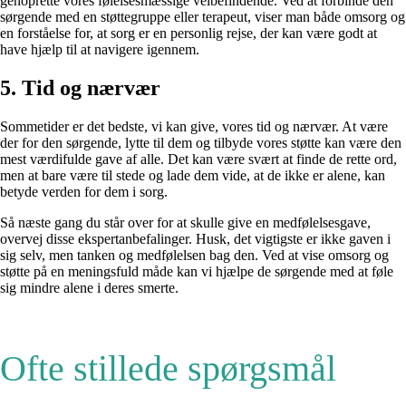
genoprette vores følelsesmæssige velbefindende. Ved at forbinde den
sørgende med en støttegruppe eller terapeut, viser man både omsorg og
en forståelse for, at sorg er en personlig rejse, der kan være godt at
have hjælp til at navigere igennem.
5. Tid og nærvær
Sommetider er det bedste, vi kan give, vores tid og nærvær. At være
der for den sørgende, lytte til dem og tilbyde vores støtte kan være den
mest værdifulde gave af alle. Det kan være svært at finde de rette ord,
men at bare være til stede og lade dem vide, at de ikke er alene, kan
betyde verden for dem i sorg.
Så næste gang du står over for at skulle give en medfølelsesgave,
overvej disse ekspertanbefalinger. Husk, det vigtigste er ikke gaven i
sig selv, men tanken og medfølelsen bag den. Ved at vise omsorg og
støtte på en meningsfuld måde kan vi hjælpe de sørgende med at føle
sig mindre alene i deres smerte.
Ofte stillede spørgsmål