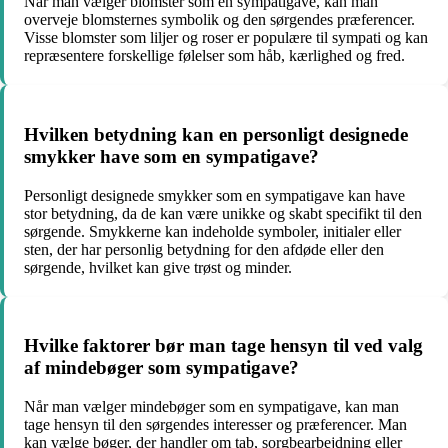
Når man vælger blomster som en sympatigave, kan man
overveje blomsternes symbolik og den sørgendes præferencer.
Visse blomster som liljer og roser er populære til sympati og kan
repræsentere forskellige følelser som håb, kærlighed og fred.
Hvilken betydning kan en personligt designede
smykker have som en sympatigave?
Personligt designede smykker som en sympatigave kan have
stor betydning, da de kan være unikke og skabt specifikt til den
sørgende. Smykkerne kan indeholde symboler, initialer eller
sten, der har personlig betydning for den afdøde eller den
sørgende, hvilket kan give trøst og minder.
Hvilke faktorer bør man tage hensyn til ved valg
af mindebøger som sympatigave?
Når man vælger mindebøger som en sympatigave, kan man
tage hensyn til den sørgendes interesser og præferencer. Man
kan vælge bøger, der handler om tab, sorgbearbejdning eller