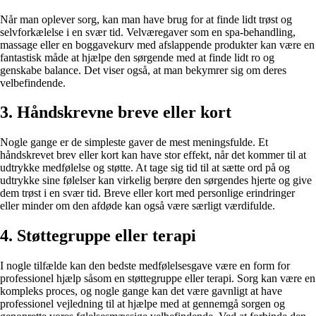
Når man oplever sorg, kan man have brug for at finde lidt trøst og
selvforkælelse i en svær tid. Velværegaver som en spa-behandling,
massage eller en boggavekurv med afslappende produkter kan være en
fantastisk måde at hjælpe den sørgende med at finde lidt ro og
genskabe balance. Det viser også, at man bekymrer sig om deres
velbefindende.
3. Håndskrevne breve eller kort
Nogle gange er de simpleste gaver de mest meningsfulde. Et
håndskrevet brev eller kort kan have stor effekt, når det kommer til at
udtrykke medfølelse og støtte. At tage sig tid til at sætte ord på og
udtrykke sine følelser kan virkelig berøre den sørgendes hjerte og give
dem trøst i en svær tid. Breve eller kort med personlige erindringer
eller minder om den afdøde kan også være særligt værdifulde.
4. Støttegruppe eller terapi
I nogle tilfælde kan den bedste medfølelsesgave være en form for
professionel hjælp såsom en støttegruppe eller terapi. Sorg kan være en
kompleks proces, og nogle gange kan det være gavnligt at have
professionel vejledning til at hjælpe med at gennemgå sorgen og