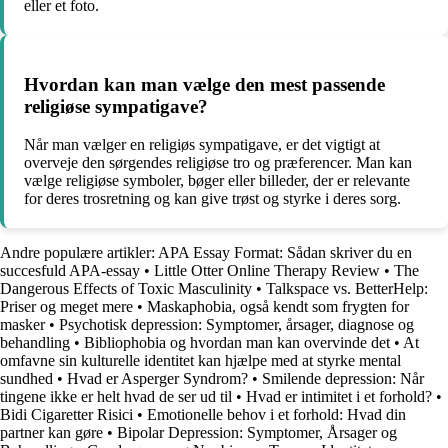
eller et foto.
Hvordan kan man vælge den mest passende
religiøse sympatigave?
Når man vælger en religiøs sympatigave, er det vigtigt at
overveje den sørgendes religiøse tro og præferencer. Man kan
vælge religiøse symboler, bøger eller billeder, der er relevante
for deres trosretning og kan give trøst og styrke i deres sorg.
Andre populære artikler:
APA Essay Format: Sådan skriver du en
succesfuld APA-essay
•
Little Otter Online Therapy Review
•
The
Dangerous Effects of Toxic Masculinity
•
Talkspace vs. BetterHelp:
Priser og meget mere
•
Maskaphobia, også kendt som frygten for
masker
•
Psychotisk depression: Symptomer, årsager, diagnose og
behandling
•
Bibliophobia og hvordan man kan overvinde det
•
At
omfavne sin kulturelle identitet kan hjælpe med at styrke mental
sundhed
•
Hvad er Asperger Syndrom?
•
Smilende depression: Når
tingene ikke er helt hvad de ser ud til
•
Hvad er intimitet i et forhold?
•
Bidi Cigaretter Risici
•
Emotionelle behov i et forhold: Hvad din
partner kan gøre
•
Bipolar Depression: Symptomer, Årsager og