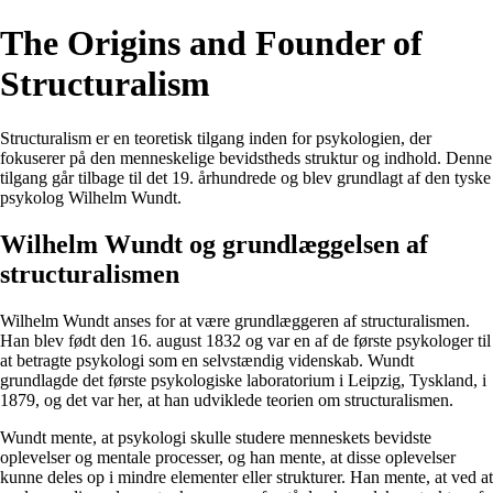
The Origins and Founder of
Structuralism
Structuralism er en teoretisk tilgang inden for psykologien, der
fokuserer på den menneskelige bevidstheds struktur og indhold. Denne
tilgang går tilbage til det 19. århundrede og blev grundlagt af den tyske
psykolog Wilhelm Wundt.
Wilhelm Wundt og grundlæggelsen af
structuralismen
Wilhelm Wundt anses for at være grundlæggeren af structuralismen.
Han blev født den 16. august 1832 og var en af de første psykologer til
at betragte psykologi som en selvstændig videnskab. Wundt
grundlagde det første psykologiske laboratorium i Leipzig, Tyskland, i
1879, og det var her, at han udviklede teorien om structuralismen.
Wundt mente, at psykologi skulle studere menneskets bevidste
oplevelser og mentale processer, og han mente, at disse oplevelser
kunne deles op i mindre elementer eller strukturer. Han mente, at ved at