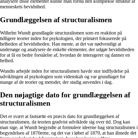
analysere disse elementer kunne man forstå den komplekse struktur af
menneskets bevidsthed.
Grundlæggelsen af structuralismen
Wilhelm Wundt grundlagde structuralismen som en reaktion på
tidligere teorier inden for psykologien, der primært fokuserede på
helheden af bevidstheden. Han mente, at det var nødvendigt at
undersøge og analysere de enkelte elementer, der udgør bevidstheden
for at få en bedre forståelse af, hvordan de interagerer og danner en
helhed.
Wundts arbejde inden for structuralismen havde stor indflydelse på
udviklingen af psykologien som videnskab og var grundlaget for
mange af de teorier og metoder, der stadig anvendes i dag.
Den nøjagtige dato for grundlæggelsen af
structuralismen
Det er svært at fastsætte en præcis dato for grundlæggelsen af
structuralismen, da teorien gradvist udviklede sig over tid. Dog kan
man sige, at Wundt begyndte at formulere ideerne bag structuralismen i
begyndelsen af ​​1870erne, og det var i løbet af 1879, at han åbnede det