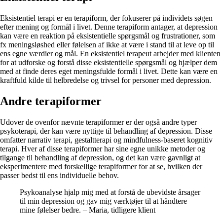
Eksistentiel terapi er en terapiform, der fokuserer på individets søgen
efter mening og formål i livet. Denne terapiform antager, at depression
kan være en reaktion på eksistentielle spørgsmål og frustrationer, som
fx meningsløshed eller følelsen af ikke at være i stand til at leve op til
ens egne værdier og mål. En eksistentiel terapeut arbejder med klienten
for at udforske og forstå disse eksistentielle spørgsmål og hjælper dem
med at finde deres eget meningsfulde formål i livet. Dette kan være en
kraftfuld kilde til helbredelse og trivsel for personer med depression.
Andre terapiformer
Udover de ovenfor nævnte terapiformer er der også andre typer
psykoterapi, der kan være nyttige til behandling af depression. Disse
omfatter narrativ terapi, gestaltterapi og mindfulness-baseret kognitiv
terapi. Hver af disse terapiformer har sine egne unikke metoder og
tilgange til behandling af depression, og det kan være gavnligt at
eksperimentere med forskellige terapiformer for at se, hvilken der
passer bedst til ens individuelle behov.
Psykoanalyse hjalp mig med at forstå de ubevidste årsager
til min depression og gav mig værktøjer til at håndtere
mine følelser bedre. – Maria, tidligere klient