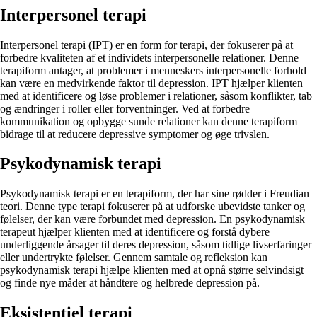
Interpersonel terapi
Interpersonel terapi (IPT) er en form for terapi, der fokuserer på at
forbedre kvaliteten af ​​et individets interpersonelle relationer. Denne
terapiform antager, at problemer i menneskers interpersonelle forhold
kan være en medvirkende faktor til depression. IPT hjælper klienten
med at identificere og løse problemer i relationer, såsom konflikter, tab
og ændringer i roller eller forventninger. Ved at forbedre
kommunikation og opbygge sunde relationer kan denne terapiform
bidrage til at reducere depressive symptomer og øge trivslen.
Psykodynamisk terapi
Psykodynamisk terapi er en terapiform, der har sine rødder i Freudian
teori. Denne type terapi fokuserer på at udforske ubevidste tanker og
følelser, der kan være forbundet med depression. En psykodynamisk
terapeut hjælper klienten med at identificere og forstå dybere
underliggende årsager til deres depression, såsom tidlige livserfaringer
eller undertrykte følelser. Gennem samtale og refleksion kan
psykodynamisk terapi hjælpe klienten med at opnå større selvindsigt
og finde nye måder at håndtere og helbrede depression på.
Eksistentiel terapi