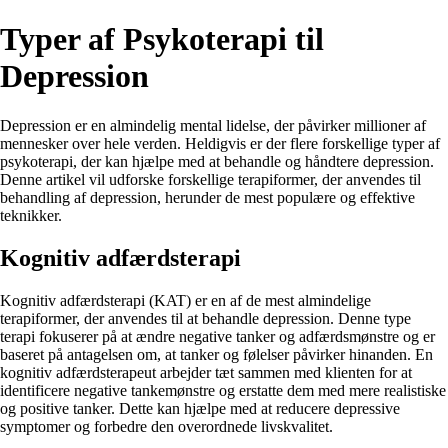
Typer af Psykoterapi til
Depression
Depression er en almindelig mental lidelse, der påvirker millioner af
mennesker over hele verden. Heldigvis er der flere forskellige typer af
psykoterapi, der kan hjælpe med at behandle og håndtere depression.
Denne artikel vil udforske forskellige terapiformer, der anvendes til
behandling af depression, herunder de mest populære og effektive
teknikker.
Kognitiv adfærdsterapi
Kognitiv adfærdsterapi (KAT) er en af ​​de mest almindelige
terapiformer, der anvendes til at behandle depression. Denne type
terapi fokuserer på at ændre negative tanker og adfærdsmønstre og er
baseret på antagelsen om, at tanker og følelser påvirker hinanden. En
kognitiv adfærdsterapeut arbejder tæt sammen med klienten for at
identificere negative tankemønstre og erstatte dem med mere realistiske
og positive tanker. Dette kan hjælpe med at reducere depressive
symptomer og forbedre den overordnede livskvalitet.