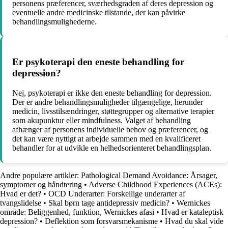
personens præferencer, sværhedsgraden af deres depression og
eventuelle andre medicinske tilstande, der kan påvirke
behandlingsmulighederne.
Er psykoterapi den eneste behandling for
depression?
Nej, psykoterapi er ikke den eneste behandling for depression.
Der er andre behandlingsmuligheder tilgængelige, herunder
medicin, livsstilsændringer, støttegrupper og alternative terapier
som akupunktur eller mindfulness. Valget af behandling
afhænger af personens individuelle behov og præferencer, og
det kan være nyttigt at arbejde sammen med en kvalificeret
behandler for at udvikle en helhedsorienteret behandlingsplan.
Andre populære artikler:
Pathological Demand Avoidance: Årsager,
symptomer og håndtering
•
Adverse Childhood Experiences (ACEs):
Hvad er det?
•
OCD Underarter: Forskellige underarter af
tvangslidelse
•
Skal børn tage antidepressiv medicin?
•
Wernickes
område: Beliggenhed, funktion, Wernickes afasi
•
Hvad er kataleptisk
depression?
•
Deflektion som forsvarsmekanisme
•
Hvad du skal vide