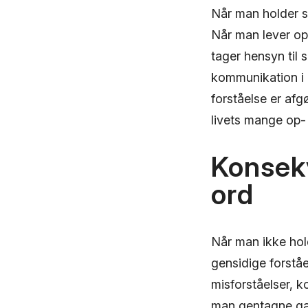
Når man holder s
Når man lever op 
tager hensyn til
kommunikation i 
forståelse er af
livets mange op-
Konsekv
ord
Når man ikke hold
gensidige forståe
misforståelser, k
man gentagne gan