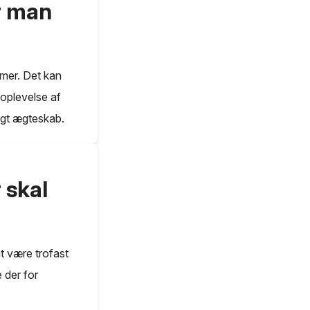
r man
emer. Det kan
 oplevelse af
igt ægteskab.
 skal
at være trofast
 der for