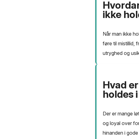
Hvordan
ikke hol
Når man ikke hol
føre til mistilli
utryghed og usik
Hvad er
holdes 
Der er mange løf
og loyal over fo
hinanden i gode o