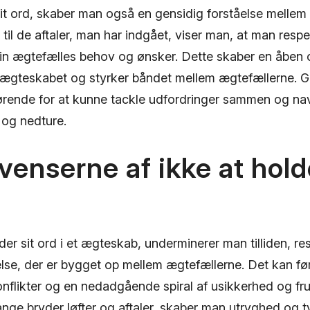
it ord, skaber man også en gensidig forståelse mellem
til de aftaler, man har indgået, viser man, at man respek
 sin ægtefælles behov og ønsker. Dette skaber en åben
ægteskabet og styrker båndet mellem ægtefællerne. G
gørende for at kunne tackle udfordringer sammen og n
 og nedture.
enserne af ikke at holde
er sit ord i et ægteskab, underminerer man tilliden, r
lse, der er bygget op mellem ægtefællerne. Det kan føre
onflikter og en nedadgående spiral af usikkerhed og fru
ge bryder løfter og aftaler, skaber man utryghed og tv