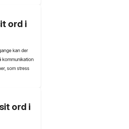
t ord i
 gange kan der
 på kommunikation
mer, som stress
it ord i