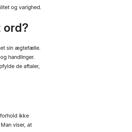
litet og varighed.
t ord?
vet sin ægtefælle.
 og handlinger.
fylde de aftaler,
 forhold ikke
 Man viser, at