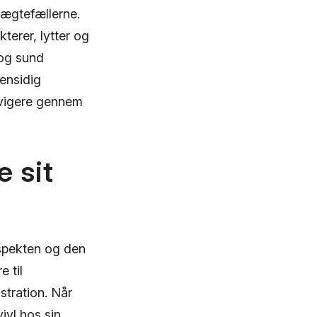
 ægtefællerne.
terer, lytter og
 og sund
ensidig
avigere gennem
 sit
espekten og den
 til
stration. Når
ivl hos sin