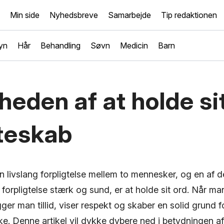
Min side
Nyhedsbreve
Samarbejde
Tip redaktionen
yn
Hår
Behandling
Søvn
Medicin
Barn
heden af at holde sit
teskab
 livslang forpligtelse mellem to mennesker, og en af ​​de
forpligtelse stærk og sund, er at holde sit ord. Når man
er man tillid, viser respekt og skaber en solid grund 
ke. Denne artikel vil dykke dybere ned i betydningen af 