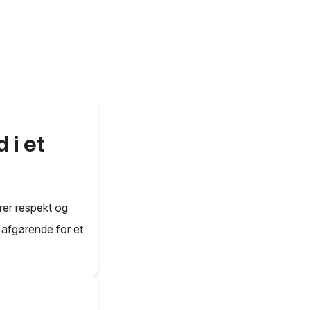
 i et
krer respekt og
r afgørende for et