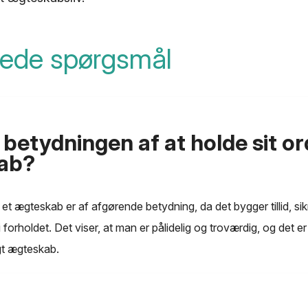
llede spørgsmål
betydningen af ​​at holde sit ord
ab?
i et ægteskab er af afgørende betydning, da det bygger tillid, si
 i forholdet. Det viser, at man er pålidelig og troværdig, og det e
gt ægteskab.