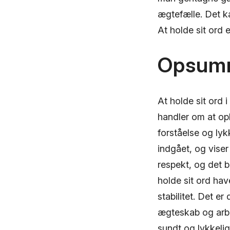
ægtefælle. Det k
At holde sit ord 
Opsum
At holde sit ord 
handler om at opb
forståelse og lyk
indgået, og viser
respekt, og det 
holde sit ord ha
stabilitet. Det er
ægteskab og arbej
sundt og lykkelig