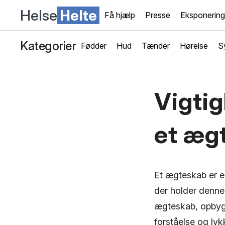
Helse
Helte
Få hjælp
Presse
Eksponering
Kategorier
Fødder
Hud
Tænder
Hørelse
S
Vigtig
et æg
Et ægteskab er en
der holder denne 
ægteskab, opbygg
forståelse og lyk