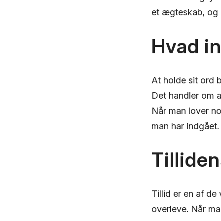
et ægteskab, og h
Hvad in
At holde sit ord 
Det handler om a
Når man lover nog
man har indgået. 
Tillide
Tillid er en af ​​
overleve. Når man