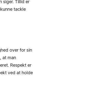
iger. Tillid er
 kunne tackle
hed over for sin
, at man
teret. Respekt er
pekt ved at holde