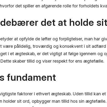
vorfor det spiller en afgørende rolle for forholdets kva
debærer det at holde si
betyder at opfylde de løfter og forpligtelser, man har gi
t være pålidelig, troværdig og konsekvent i sit adfærd
et i et ægteskab, er det vigtigt at følge igennem og op
Dette skaber tillid og viser respekt for ens ægtefælle.
ns fundament
de vigtigste faktorer i ethvert ægteskab. Uden tillid kan et
 holder sit ord, opbygger man tillid hos sin ægtefælle.