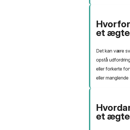
Hvorfor 
et ægt
Det kan være svæ
opstå udfordring
eller forkerte f
eller manglende s
Hvordan
et ægt