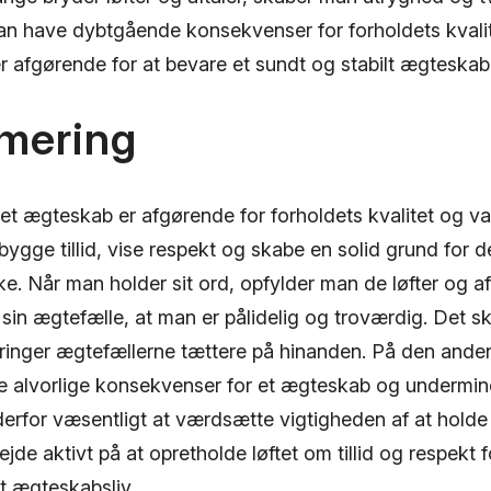
an have dybtgående konsekvenser for forholdets kvalit
er afgørende for at bevare et sundt og stabilt ægteskab
mering
i et ægteskab er afgørende for forholdets kvalitet og v
ygge tillid, vise respekt og skabe en solid grund for 
ke. Når man holder sit ord, opfylder man de løfter og af
 sin ægtefælle, at man er pålidelig og troværdig. Det ska
bringer ægtefællerne tættere på hinanden. På den anden
ve alvorlige konsekvenser for et ægteskab og undermin
 derfor væsentligt at værdsætte vigtigheden af at holde s
de aktivt på at opretholde løftet om tillid og respekt f
t ægteskabsliv.