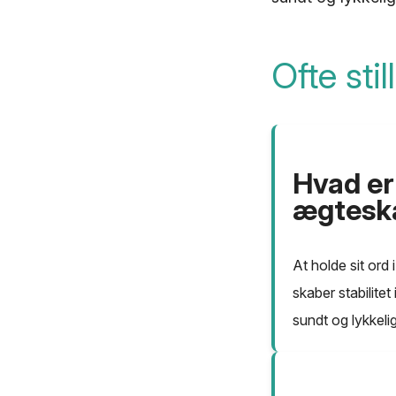
Ofte sti
Hvad er 
ægtesk
At holde sit ord 
skaber stabilitet
sundt og lykkeli