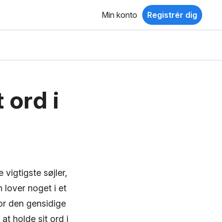
Min konto
Registrér dig
 ord i
 vigtigste søjler,
 lover noget i et
for den gensidige
at holde sit ord i