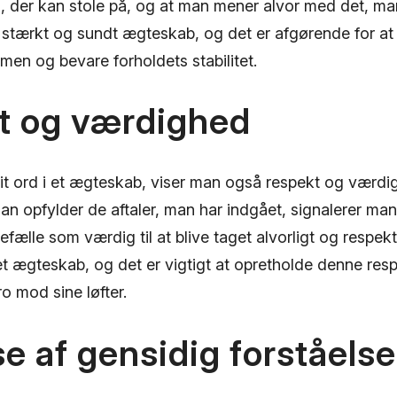
 der kan stole på, og at man mener alvor med det, man s
t stærkt og sundt ægteskab, og det er afgørende for at
en og bevare forholdets stabilitet.
t og værdighed
it ord i et ægteskab, viser man også respekt og værdig
n opfylder de aftaler, man har indgået, signalerer man
efælle som værdig til at blive taget alvorligt og respek
et ægteskab, og det er vigtigt at opretholde denne res
ro mod sine løfter.
e af gensidig forståelse