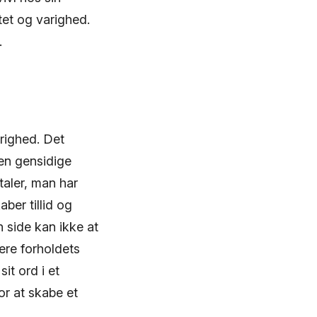
et og varighed.
.
arighed. Det
den gensidige
taler, man har
ber tillid og
 side kan ikke at
ere forholdets
it ord i et
or at skabe et