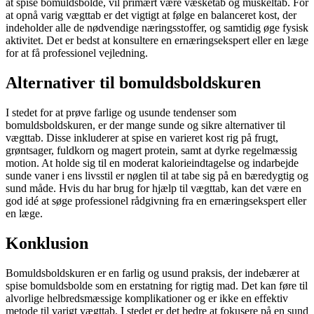
at spise bomuldsbolde, vil primært være væsketab og muskeltab. For
at opnå varig vægttab er det vigtigt at følge en balanceret kost, der
indeholder alle de nødvendige næringsstoffer, og samtidig øge fysisk
aktivitet. Det er bedst at konsultere en ernæringsekspert eller en læge
for at få professionel vejledning.
Alternativer til bomuldsboldskuren
I stedet for at prøve farlige og usunde tendenser som
bomuldsboldskuren, er der mange sunde og sikre alternativer til
vægttab. Disse inkluderer at spise en varieret kost rig på frugt,
grøntsager, fuldkorn og magert protein, samt at dyrke regelmæssig
motion. At holde sig til en moderat kalorieindtagelse og indarbejde
sunde vaner i ens livsstil er nøglen til at tabe sig på en bæredygtig og
sund måde. Hvis du har brug for hjælp til vægttab, kan det være en
god idé at søge professionel rådgivning fra en ernæringsekspert eller
en læge.
Konklusion
Bomuldsboldskuren er en farlig og usund praksis, der indebærer at
spise bomuldsbolde som en erstatning for rigtig mad. Det kan føre til
alvorlige helbredsmæssige komplikationer og er ikke en effektiv
metode til varigt vægttab. I stedet er det bedre at fokusere på en sund