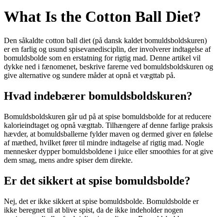
What Is the Cotton Ball Diet?
Den såkaldte cotton ball diet (på dansk kaldet bomuldsboldskuren)
er en farlig og usund spisevanedisciplin, der involverer indtagelse af
bomuldsbolde som en erstatning for rigtig mad. Denne artikel vil
dykke ned i fænomenet, beskrive farerne ved bomuldsboldskuren og
give alternative og sundere måder at opnå et vægttab på.
Hvad indebærer bomuldsboldskuren?
Bomuldsboldskuren går ud på at spise bomuldsbolde for at reducere
kalorieindtaget og opnå vægttab. Tilhængere af denne farlige praksis
hævder, at bomuldsballerne fylder maven og dermed giver en følelse
af mæthed, hvilket fører til mindre indtagelse af rigtig mad. Nogle
mennesker dypper bomuldsboldene i juice eller smoothies for at give
dem smag, mens andre spiser dem direkte.
Er det sikkert at spise bomuldsbolde?
Nej, det er ikke sikkert at spise bomuldsbolde. Bomuldsbolde er
ikke beregnet til at blive spist, da de ikke indeholder nogen