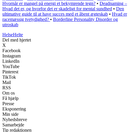
Hvornår er mangel på energi et bekymrende tegn?
•
Deadnaming –
Hvad det er, og hvorfor det er skadeligt for mental sundhed
•
Den
ultimative guide til at have succes med et åbent ægteskab
•
Hvad er
racemæssig tvetydighed?
•
Borderline Personality Disorder og
utroskab
Helse
Helte
Del med hjertet
X
Facebook
Instagram
LinkedIn
YouTube
Pinterest
TikTok
Mail
RSS
Om os
Få hjælp
Presse
Eksponering
Min side
Nyhedsbreve
Samarbejde
Tip redaktionen