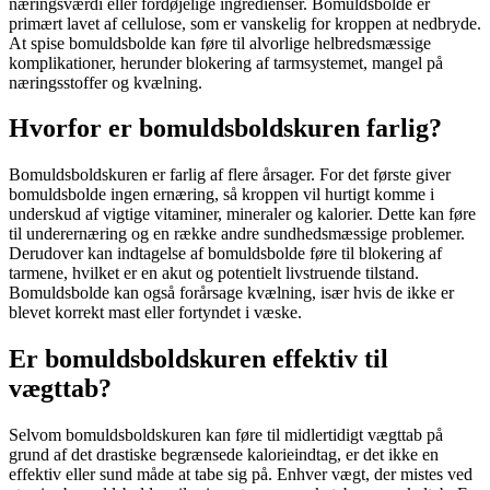
næringsværdi eller fordøjelige ingredienser. Bomuldsbolde er
primært lavet af cellulose, som er vanskelig for kroppen at nedbryde.
At spise bomuldsbolde kan føre til alvorlige helbredsmæssige
komplikationer, herunder blokering af tarmsystemet, mangel på
næringsstoffer og kvælning.
Hvorfor er bomuldsboldskuren farlig?
Bomuldsboldskuren er farlig af flere årsager. For det første giver
bomuldsbolde ingen ernæring, så kroppen vil hurtigt komme i
underskud af vigtige vitaminer, mineraler og kalorier. Dette kan føre
til underernæring og en række andre sundhedsmæssige problemer.
Derudover kan indtagelse af bomuldsbolde føre til blokering af
tarmene, hvilket er en akut og potentielt livstruende tilstand.
Bomuldsbolde kan også forårsage kvælning, især hvis de ikke er
blevet korrekt mast eller fortyndet i væske.
Er bomuldsboldskuren effektiv til
vægttab?
Selvom bomuldsboldskuren kan føre til midlertidigt vægttab på
grund af det drastiske begrænsede kalorieindtag, er det ikke en
effektiv eller sund måde at tabe sig på. Enhver vægt, der mistes ved