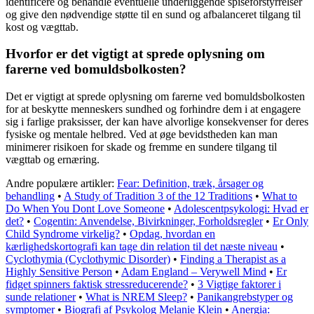
identificere og behandle eventuelle underliggende spiseforstyrrelser
og give den nødvendige støtte til en sund og afbalanceret tilgang til
kost og vægttab.
Hvorfor er det vigtigt at sprede oplysning om
farerne ved bomuldsbolkosten?
Det er vigtigt at sprede oplysning om farerne ved bomuldsbolkosten
for at beskytte menneskers sundhed og forhindre dem i at engagere
sig i farlige praksisser, der kan have alvorlige konsekvenser for deres
fysiske og mentale helbred. Ved at øge bevidstheden kan man
minimerer risikoen for skade og fremme en sundere tilgang til
vægttab og ernæring.
Andre populære artikler:
Fear: Definition, træk, årsager og
behandling
•
A Study of Tradition 3 of the 12 Traditions
•
What to
Do When You Dont Love Someone
•
Adolescentpsykologi: Hvad er
det?
•
Cogentin: Anvendelse, Bivirkninger, Forholdsregler
•
Er Only
Child Syndrome virkelig?
•
Opdag, hvordan en
kærlighedskortografi kan tage din relation til det næste niveau
•
Cyclothymia (Cyclothymic Disorder)
•
Finding a Therapist as a
Highly Sensitive Person
•
Adam England – Verywell Mind
•
Er
fidget spinners faktisk stressreducerende?
•
3 Vigtige faktorer i
sunde relationer
•
What is NREM Sleep?
•
Panikangrebstyper og
symptomer
•
Biografi af Psykolog Melanie Klein
•
Anergia: