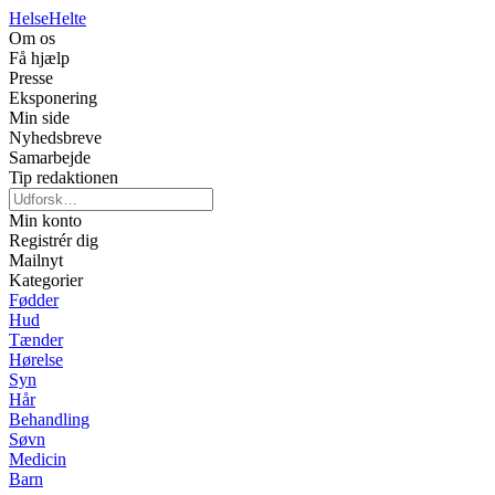
Helse
Helte
Om os
Få hjælp
Presse
Eksponering
Min side
Nyhedsbreve
Samarbejde
Tip redaktionen
Min konto
Registrér dig
Mailnyt
Kategorier
Fødder
Hud
Tænder
Hørelse
Syn
Hår
Behandling
Søvn
Medicin
Barn