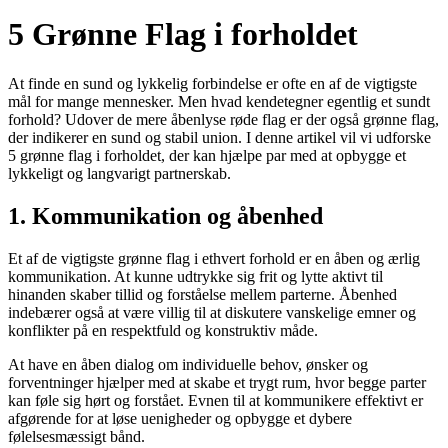
5 Grønne Flag i forholdet
At finde en sund og lykkelig forbindelse er ofte en af ​​de vigtigste
mål for mange mennesker. Men hvad kendetegner egentlig et sundt
forhold? Udover de mere åbenlyse røde flag er der også grønne flag,
der indikerer en sund og stabil union. I denne artikel vil vi udforske
5 grønne flag i forholdet, der kan hjælpe par med at opbygge et
lykkeligt og langvarigt partnerskab.
1. Kommunikation og åbenhed
Et af de vigtigste grønne flag i ethvert forhold er en åben og ærlig
kommunikation. At kunne udtrykke sig frit og lytte aktivt til
hinanden skaber tillid og forståelse mellem parterne. Åbenhed
indebærer også at være villig til at diskutere vanskelige emner og
konflikter på en respektfuld og konstruktiv måde.
At have en åben dialog om individuelle behov, ønsker og
forventninger hjælper med at skabe et trygt rum, hvor begge parter
kan føle sig hørt og forstået. Evnen til at kommunikere effektivt er
afgørende for at løse uenigheder og opbygge et dybere
følelsesmæssigt bånd.