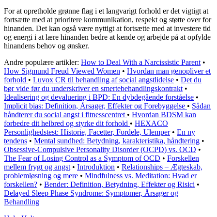
For at opretholde grønne flag i et langvarigt forhold er det vigtigt at
fortsætte med at prioritere kommunikation, respekt og støtte over for
hinanden. Det kan også være nyttigt at fortsætte med at investere tid
og energi i at lære hinanden bedre at kende og arbejde på at opfylde
hinandens behov og ønsker.
Andre populære artikler:
How to Deal With a Narcissistic Parent
•
How Sigmund Freud Viewed Women
•
Hvordan man genopliver et
forhold
•
Luvox CR til behandling af social angstlidelse
•
Det du
bør vide før du underskriver en smertebehandlingskontrakt
•
Idealisering og devaluering i BPD: En dybdegående forståelse
•
Implicit bias: Definition, Årsager, Effekter og Forebyggelse
•
Sådan
håndterer du social angst i fitnesscentret
•
Hvordan BDSM kan
forbedre dit helbred og styrke dit forhold
•
HEXACO
Personlighedstest: Historie, Facetter, Fordele, Ulemper
•
En ny
tendens
•
Mental sundhed: Betydning, karakteristika, håndtering
•
Obsessive-Compulsive Personality Disorder (OCPD) vs. OCD
•
The Fear of Losing Control as a Symptom of OCD
•
Forskellen
mellem frygt og angst
•
Introduktion
•
Relationships – Ægteskab,
problemløsning og mere
•
Mindfulness vs. Meditation: Hvad er
forskellen?
•
Bender: Definition, Betydning, Effekter og Risici
•
Delayed Sleep Phase Syndrome: Symptomer, Årsager og
Behandling