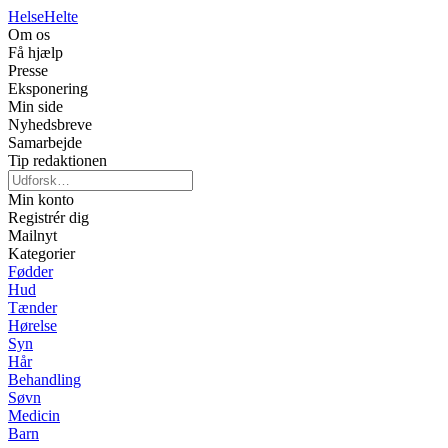
Helse
Helte
Om os
Få hjælp
Presse
Eksponering
Min side
Nyhedsbreve
Samarbejde
Tip redaktionen
Min konto
Registrér dig
Mailnyt
Kategorier
Fødder
Hud
Tænder
Hørelse
Syn
Hår
Behandling
Søvn
Medicin
Barn