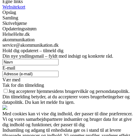
Egne links
Websitekort
Opslag
Samling
Skrivehjørne
Opdateringsstrøm
HelseHelte.dk
akommunikation
service@akommunikation.dk
Hold dig opdateret – tilmeld dig
Din nye yndlingsmail – fyldt med indsigt og konkrete råd.
E-mail
Vær med
Tak for din tilmelding
Jeg accepterer hjemmesidens brugervilkår og persondatapolitik.
Din tilmelding betyder, at du accepterer vores brugerbetingelser og
datapolitik. Du kan let melde fra igen.
Med cookies kan vi vise dig indhold, der passer til dine præferencer.
Vi og vores samarbejdspartnere indsamler og bruger data for at give
dig indhold og funktioner, der passer til dig
Indsamling og adgang til enhedsdata gør os i stand til at levere
tilpassede annoncer og indhold. Vi opretter profiler, vurderer effekt