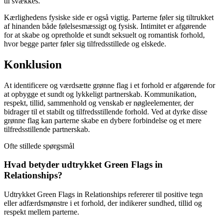
til svækkes.
Kærlighedens fysiske side er også vigtig. Parterne føler sig tiltrukket
af hinanden både følelsesmæssigt og fysisk. Intimitet er afgørende
for at skabe og opretholde et sundt seksuelt og romantisk forhold,
hvor begge parter føler sig tilfredsstillede og elskede.
Konklusion
At identificere og værdsætte grønne flag i et forhold er afgørende for
at opbygge et sundt og lykkeligt partnerskab. Kommunikation,
respekt, tillid, sammenhold og venskab er nøgleelementer, der
bidrager til et stabilt og tilfredsstillende forhold. Ved at dyrke disse
grønne flag kan parterne skabe en dybere forbindelse og et mere
tilfredsstillende partnerskab.
Ofte stillede spørgsmål
Hvad betyder udtrykket Green Flags in
Relationships?
Udtrykket Green Flags in Relationships refererer til positive tegn
eller adfærdsmønstre i et forhold, der indikerer sundhed, tillid og
respekt mellem parterne.